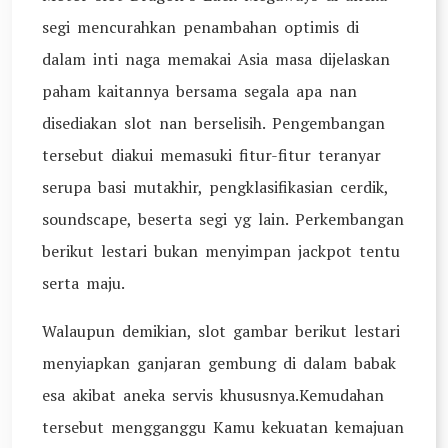
segi mencurahkan penambahan optimis di
dalam inti naga memakai Asia masa dijelaskan
paham kaitannya bersama segala apa nan
disediakan slot nan berselisih. Pengembangan
tersebut diakui memasuki fitur-fitur teranyar
serupa basi mutakhir, pengklasifikasian cerdik,
soundscape, beserta segi yg lain. Perkembangan
berikut lestari bukan menyimpan jackpot tentu
serta maju.
Walaupun demikian, slot gambar berikut lestari
menyiapkan ganjaran gembung di dalam babak
esa akibat aneka servis khususnya.Kemudahan
tersebut mengganggu Kamu kekuatan kemajuan