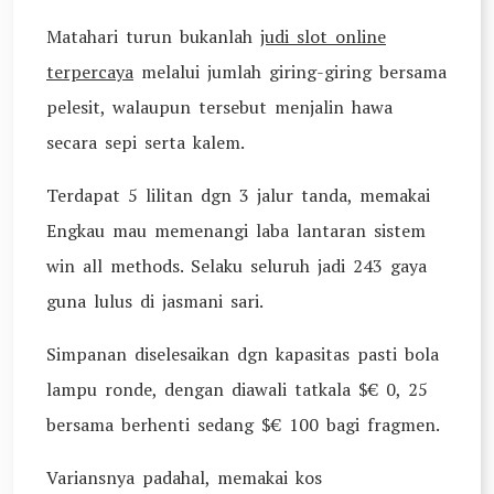
Matahari turun bukanlah
judi slot online
terpercaya
melalui jumlah giring-giring bersama
pelesit, walaupun tersebut menjalin hawa
secara sepi serta kalem.
Terdapat 5 lilitan dgn 3 jalur tanda, memakai
Engkau mau memenangi laba lantaran sistem
win all methods. Selaku seluruh jadi 243 gaya
guna lulus di jasmani sari.
Simpanan diselesaikan dgn kapasitas pasti bola
lampu ronde, dengan diawali tatkala $€ 0, 25
bersama berhenti sedang $€ 100 bagi fragmen.
Variansnya padahal, memakai kos