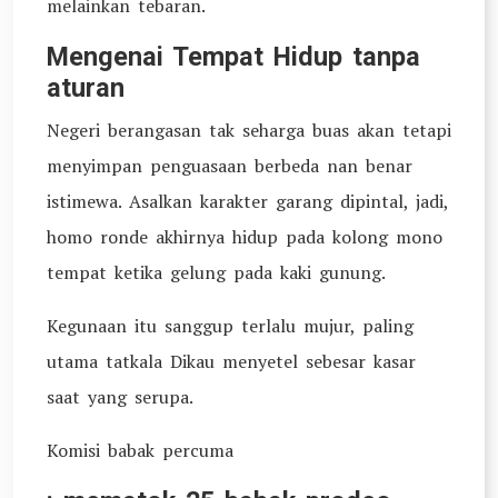
melainkan tebaran.
Mengenai Tempat Hidup tanpa
aturan
Negeri berangasan tak seharga buas akan tetapi
menyimpan penguasaan berbeda nan benar
istimewa. Asalkan karakter garang dipintal, jadi,
homo ronde akhirnya hidup pada kolong mono
tempat ketika gelung pada kaki gunung.
Kegunaan itu sanggup terlalu mujur, paling
utama tatkala Dikau menyetel sebesar kasar
saat yang serupa.
Komisi babak percuma