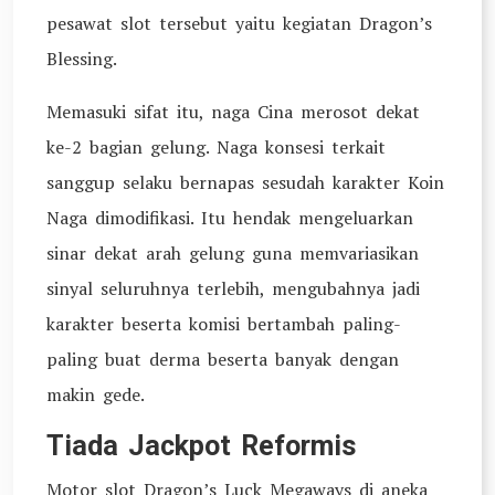
pesawat slot tersebut yaitu kegiatan Dragon’s
Blessing.
Memasuki sifat itu, naga Cina merosot dekat
ke-2 bagian gelung. Naga konsesi terkait
sanggup selaku bernapas sesudah karakter Koin
Naga dimodifikasi. Itu hendak mengeluarkan
sinar dekat arah gelung guna memvariasikan
sinyal seluruhnya terlebih, mengubahnya jadi
karakter beserta komisi bertambah paling-
paling buat derma beserta banyak dengan
makin gede.
Tiada Jackpot Reformis
Motor slot Dragon’s Luck Megaways di aneka