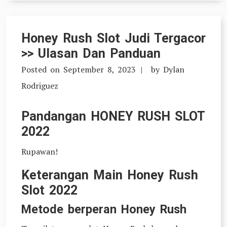
Honey Rush Slot Judi Tergacor
>> Ulasan Dan Panduan
Posted on
September 8, 2023
by
Dylan
Rodriguez
Pandangan HONEY RUSH SLOT
2022
Rupawan!
Keterangan Main Honey Rush
Slot 2022
Metode berperan Honey Rush