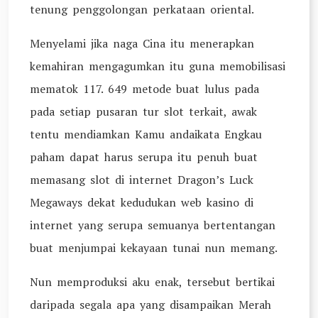
tenung penggolongan perkataan oriental.
Menyelami jika naga Cina itu menerapkan
kemahiran mengagumkan itu guna memobilisasi
mematok 117. 649 metode buat lulus pada
pada setiap pusaran tur slot terkait, awak
tentu mendiamkan Kamu andaikata Engkau
paham dapat harus serupa itu penuh buat
memasang slot di internet Dragon’s Luck
Megaways dekat kedudukan web kasino di
internet yang serupa semuanya bertentangan
buat menjumpai kekayaan tunai nun memang.
Nun memproduksi aku enak, tersebut bertikai
daripada segala apa yang disampaikan Merah