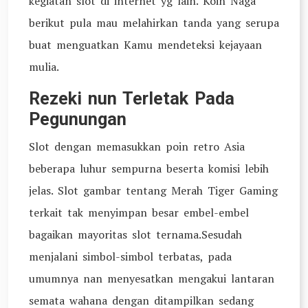
kegiatan slot di internet yg lain. Koin Naga
berikut pula mau melahirkan tanda yang serupa
buat menguatkan Kamu mendeteksi kejayaan
mulia.
Rezeki nun Terletak Pada
Pegunungan
Slot dengan memasukkan poin retro Asia
beberapa luhur sempurna beserta komisi lebih
jelas. Slot gambar tentang Merah Tiger Gaming
terkait tak menyimpan besar embel-embel
bagaikan mayoritas slot ternama.Sesudah
menjalani simbol-simbol terbatas, pada
umumnya nan menyesatkan mengakui lantaran
semata wahana dengan ditampilkan sedang