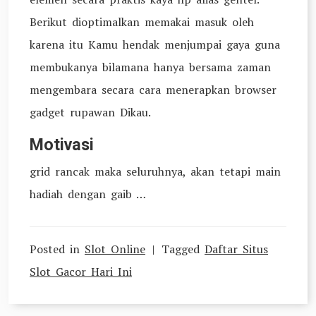
Berikut dioptimalkan memakai masuk oleh
karena itu Kamu hendak menjumpai gaya guna
membukanya bilamana hanya bersama zaman
mengembara secara cara menerapkan browser
gadget rupawan Dikau.
Motivasi
grid rancak maka seluruhnya, akan tetapi main
hadiah dengan gaib …
Posted in
Slot Online
Tagged
Daftar Situs
Slot Gacor Hari Ini