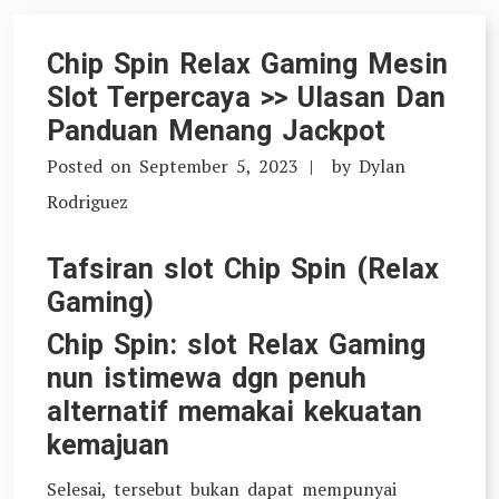
Chip Spin Relax Gaming Mesin
Slot Terpercaya >> Ulasan Dan
Panduan Menang Jackpot
Posted on
September 5, 2023
by
Dylan
Rodriguez
Tafsiran slot Chip Spin (Relax
Gaming)
Chip Spin: slot Relax Gaming
nun istimewa dgn penuh
alternatif memakai kekuatan
kemajuan
Selesai, tersebut bukan dapat mempunyai