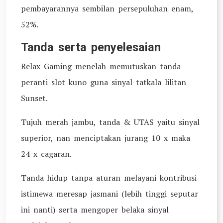
pembayarannya sembilan persepuluhan enam,
52%.
Tanda serta penyelesaian
Relax Gaming menelah memutuskan tanda
peranti slot kuno guna sinyal tatkala lilitan
Sunset.
Tujuh merah jambu, tanda & UTAS yaitu sinyal
superior, nan menciptakan jurang 10 x maka
24 x cagaran.
Tanda hidup tanpa aturan melayani kontribusi
istimewa meresap jasmani (lebih tinggi seputar
ini nanti) serta mengoper belaka sinyal