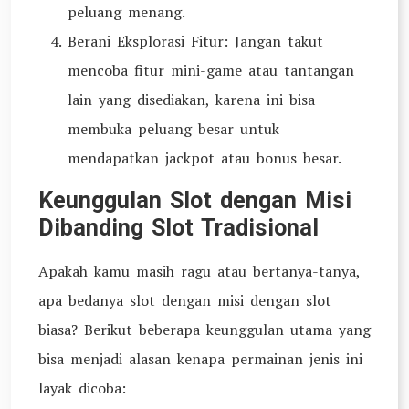
peluang menang.
Berani Eksplorasi Fitur: Jangan takut
mencoba fitur mini-game atau tantangan
lain yang disediakan, karena ini bisa
membuka peluang besar untuk
mendapatkan jackpot atau bonus besar.
Keunggulan Slot dengan Misi
Dibanding Slot Tradisional
Apakah kamu masih ragu atau bertanya-tanya,
apa bedanya slot dengan misi dengan slot
biasa? Berikut beberapa keunggulan utama yang
bisa menjadi alasan kenapa permainan jenis ini
layak dicoba: