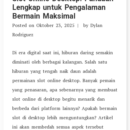
Lengkap untuk Pengalaman
Bermain Maksimal
Posted on
Oktober 23, 2025
by
Dylan
Rodriguez
Di era digital saat ini, hiburan daring semakin
diminati oleh berbagai kalangan. Salah satu
hiburan yang tengah naik daun adalah
permainan slot online desktop. Banyak pemain
yang penasaran, apa sebenarnya yang membuat
slot online di desktop begitu menarik dan
berbeda dari platform lainnya? Apakah bermain
slot di desktop lebih menguntungkan? Artikel
ini akan membedah semua aspek tersebut