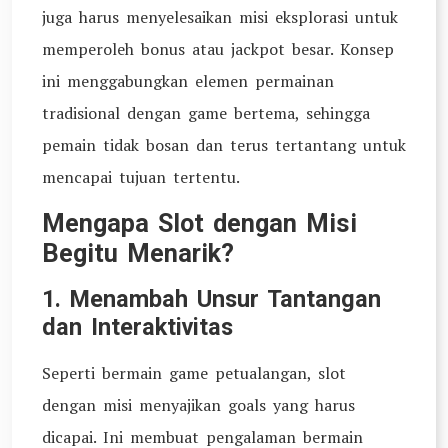
juga harus menyelesaikan misi eksplorasi untuk
memperoleh bonus atau jackpot besar. Konsep
ini menggabungkan elemen permainan
tradisional dengan game bertema, sehingga
pemain tidak bosan dan terus tertantang untuk
mencapai tujuan tertentu.
Mengapa Slot dengan Misi
Begitu Menarik?
1. Menambah Unsur Tantangan
dan Interaktivitas
Seperti bermain game petualangan, slot
dengan misi menyajikan goals yang harus
dicapai. Ini membuat pengalaman bermain