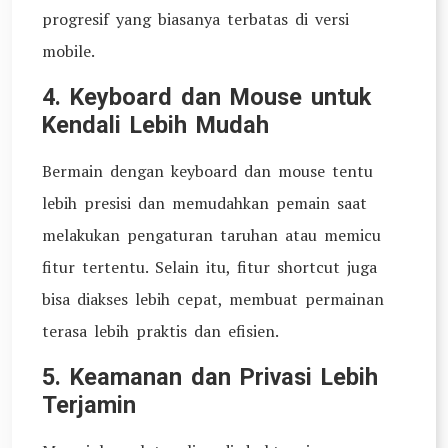
progresif yang biasanya terbatas di versi
mobile.
4. Keyboard dan Mouse untuk
Kendali Lebih Mudah
Bermain dengan keyboard dan mouse tentu
lebih presisi dan memudahkan pemain saat
melakukan pengaturan taruhan atau memicu
fitur tertentu. Selain itu, fitur shortcut juga
bisa diakses lebih cepat, membuat permainan
terasa lebih praktis dan efisien.
5. Keamanan dan Privasi Lebih
Terjamin