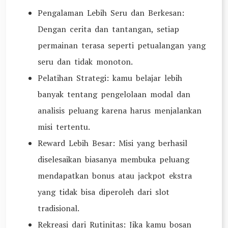
Pengalaman Lebih Seru dan Berkesan:
Dengan cerita dan tantangan, setiap
permainan terasa seperti petualangan yang
seru dan tidak monoton.
Pelatihan Strategi: kamu belajar lebih
banyak tentang pengelolaan modal dan
analisis peluang karena harus menjalankan
misi tertentu.
Reward Lebih Besar: Misi yang berhasil
diselesaikan biasanya membuka peluang
mendapatkan bonus atau jackpot ekstra
yang tidak bisa diperoleh dari slot
tradisional.
Rekreasi dari Rutinitas: Jika kamu bosan