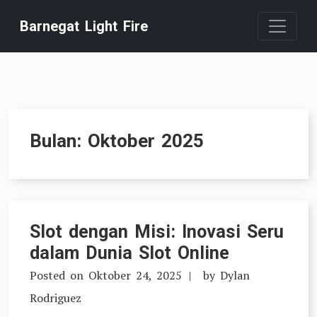
Skip
Barnegat Light Fire
to
content
Bulan:
Oktober 2025
Slot dengan Misi: Inovasi Seru
dalam Dunia Slot Online
Posted on
Oktober 24, 2025
by
Dylan
Rodriguez