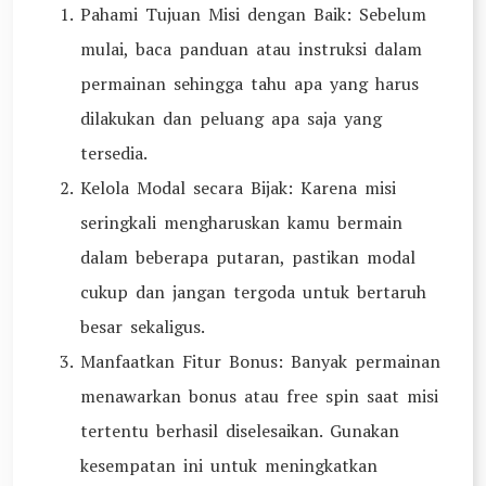
Pahami Tujuan Misi dengan Baik: Sebelum
mulai, baca panduan atau instruksi dalam
permainan sehingga tahu apa yang harus
dilakukan dan peluang apa saja yang
tersedia.
Kelola Modal secara Bijak: Karena misi
seringkali mengharuskan kamu bermain
dalam beberapa putaran, pastikan modal
cukup dan jangan tergoda untuk bertaruh
besar sekaligus.
Manfaatkan Fitur Bonus: Banyak permainan
menawarkan bonus atau free spin saat misi
tertentu berhasil diselesaikan. Gunakan
kesempatan ini untuk meningkatkan