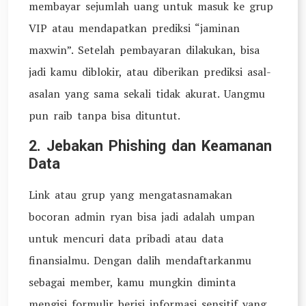
membayar sejumlah uang untuk masuk ke grup
VIP atau mendapatkan prediksi “jaminan
maxwin”. Setelah pembayaran dilakukan, bisa
jadi kamu diblokir, atau diberikan prediksi asal-
asalan yang sama sekali tidak akurat. Uangmu
pun raib tanpa bisa dituntut.
2. Jebakan Phishing dan Keamanan
Data
Link atau grup yang mengatasnamakan
bocoran admin ryan bisa jadi adalah umpan
untuk mencuri data pribadi atau data
finansialmu. Dengan dalih mendaftarkanmu
sebagai member, kamu mungkin diminta
mengisi formulir berisi informasi sensitif yang