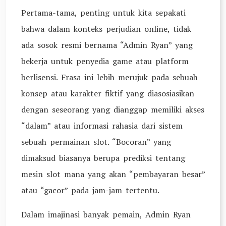
Pertama-tama, penting untuk kita sepakati
bahwa dalam konteks perjudian online, tidak
ada sosok resmi bernama “Admin Ryan” yang
bekerja untuk penyedia game atau platform
berlisensi. Frasa ini lebih merujuk pada sebuah
konsep atau karakter fiktif yang diasosiasikan
dengan seseorang yang dianggap memiliki akses
“dalam” atau informasi rahasia dari sistem
sebuah permainan slot. “Bocoran” yang
dimaksud biasanya berupa prediksi tentang
mesin slot mana yang akan “pembayaran besar”
atau “gacor” pada jam-jam tertentu.
Dalam imajinasi banyak pemain, Admin Ryan