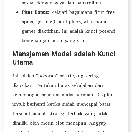
sesuai dengan gaya dan bankrollmu.
Fitur Bonus:
Pelajari bagaimana fitur free
spins,
getar 69
multipliers, atau bonus
games diaktifkan. Ini adalah kunci potensi
kemenangan besar yang sah.
Manajemen Modal adalah Kunci
Utama
Ini adalah “bocoran” sejati yang sering
diabaikan. Tentukan batas kekalahan dan
kemenangan sebelum mulai bermain. Disiplin
untuk berhenti ketika sudah mencapai batas
tersebut adalah strategi terbaik yang tidak
dimiliki oleh mesin slot manapun. Anggap