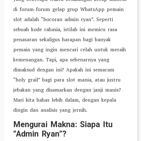
di forum-forum gelap grup WhatsApp pemain
slot adalah “bocoran admin ryan”. Seperti
sebuah kode rahasia, istilah ini memicu rasa
penasaran sekaligus harapan bagi banyak
pemain yang ingin mencari celah untuk meraih
kemenangan. Tapi, apa sebenarnya yang
dimaksud dengan ini? Apakah ini semacam
“holy grail” bagi para slot mania, atau justru
jebakan yang disamarkan dengan janji manis?
Mari kita bahas lebih dalam, dengan kepala
dingin dan analisis yang jernih.
Mengurai Makna: Siapa Itu
“Admin Ryan”?