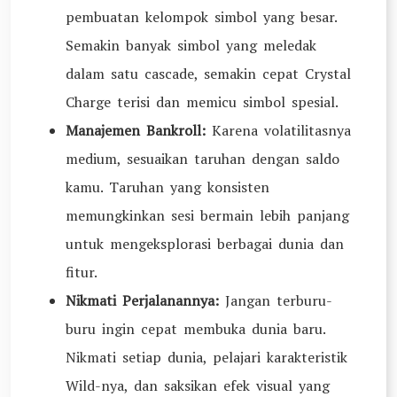
pembuatan kelompok simbol yang besar.
Semakin banyak simbol yang meledak
dalam satu cascade, semakin cepat Crystal
Charge terisi dan memicu simbol spesial.
Manajemen Bankroll:
Karena volatilitasnya
medium, sesuaikan taruhan dengan saldo
kamu. Taruhan yang konsisten
memungkinkan sesi bermain lebih panjang
untuk mengeksplorasi berbagai dunia dan
fitur.
Nikmati Perjalanannya:
Jangan terburu-
buru ingin cepat membuka dunia baru.
Nikmati setiap dunia, pelajari karakteristik
Wild-nya, dan saksikan efek visual yang