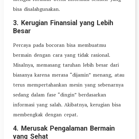
bisa disalahgunakan.
3. Kerugian Finansial yang Lebih
Besar
Percaya pada bocoran bisa membuatmu
bermain dengan cara yang tidak rasional.
Misalnya, memasang taruhan lebih besar dari
biasanya karena merasa “dijamin” menang, atau
terus mempertahankan mesin yang sebenarnya
sedang dalam fase “dingin” berdasarkan
informasi yang salah. Akibatnya, kerugian bisa
membengkak dengan cepat.
4. Merusak Pengalaman Bermain
yang Sehat