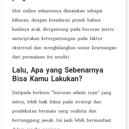
Slot online seharusnya dimainkan sebagai
hiburan, dengan kesadaran penuh bahwa
hasilnya acak. Bergantung pada bocoran justru
menciptakan ketergantungan pada faktor
eksternal dan menghilangkan unsur kesenangan
dari permainan itu sendiri.
Lalu, Apa yang Sebenarnya
Bisa Kamu Lakukan?
Daripada berburu “bocoran admin ryan” yang
mitos, lebih baik fokus pada strategi dan
pendekatan bermain yang realistis dan
bertanggung jawab. Ini jauh lebih bermanfaat