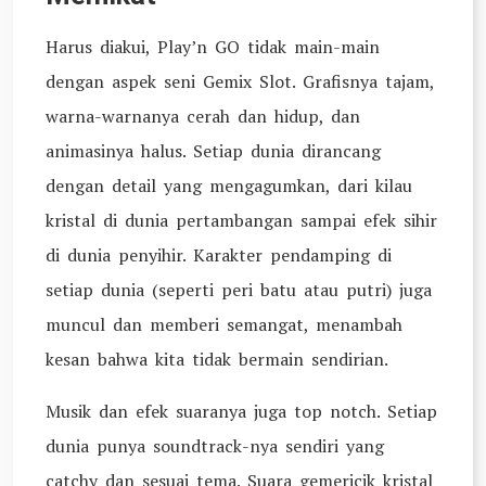
Harus diakui, Play’n GO tidak main-main
dengan aspek seni Gemix Slot. Grafisnya tajam,
warna-warnanya cerah dan hidup, dan
animasinya halus. Setiap dunia dirancang
dengan detail yang mengagumkan, dari kilau
kristal di dunia pertambangan sampai efek sihir
di dunia penyihir. Karakter pendamping di
setiap dunia (seperti peri batu atau putri) juga
muncul dan memberi semangat, menambah
kesan bahwa kita tidak bermain sendirian.
Musik dan efek suaranya juga top notch. Setiap
dunia punya soundtrack-nya sendiri yang
catchy dan sesuai tema. Suara gemericik kristal