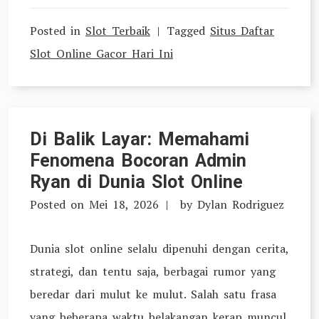
Posted in
Slot Terbaik
Tagged
Situs Daftar
Slot Online Gacor Hari Ini
Di Balik Layar: Memahami
Fenomena Bocoran Admin
Ryan di Dunia Slot Online
Posted on
Mei 18, 2026
by
Dylan Rodriguez
Dunia slot online selalu dipenuhi dengan cerita,
strategi, dan tentu saja, berbagai rumor yang
beredar dari mulut ke mulut. Salah satu frasa
yang beberapa waktu belakangan kerap muncul