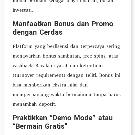
modal bermain sebagai biaya hiburan, bukan
investasi.
Manfaatkan Bonus dan Promo
dengan Cerdas
Platform yang berlisensi dan terpercaya sering
menawarkan bonus sambutan, free spins, atau
cashback. Bacalah syarat dan ketentuan
(turnover requirement) dengan teliti. Bonus ini
bisa memberikan ekstra nilai dan
memperpanjang waktu bermainmu tanpa harus
menambah deposit.
Praktikkan “Demo Mode” atau
“Bermain Gratis”