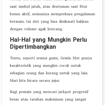
saat simbol jatuh, atau dentuman saat fitur
bonus aktif, semuanya memperkaya pengalaman
bermain. Ini slot yang bisa dinikmati bahkan
dengan volume agak kencang.
Hal-Hal yang Mungkin Perlu
Dipertimbangkan
Tentu, seperti semua game, Gemix Slot punya
karakteristik yang mungkin cocok untuk
sebagian orang dan kurang untuk yang lain.
Mari kita bicara secara jujur.
Bagi pemain yang mencari jackpot progresif
besar atau taruhan maksimum yang sangat