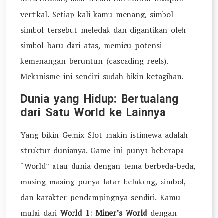
vertikal. Setiap kali kamu menang, simbol-
simbol tersebut meledak dan digantikan oleh
simbol baru dari atas, memicu potensi
kemenangan beruntun (cascading reels).
Mekanisme ini sendiri sudah bikin ketagihan.
Dunia yang Hidup: Bertualang
dari Satu World ke Lainnya
Yang bikin Gemix Slot makin istimewa adalah
struktur dunianya. Game ini punya beberapa
“World” atau dunia dengan tema berbeda-beda,
masing-masing punya latar belakang, simbol,
dan karakter pendampingnya sendiri. Kamu
mulai dari
World 1: Miner’s World
dengan