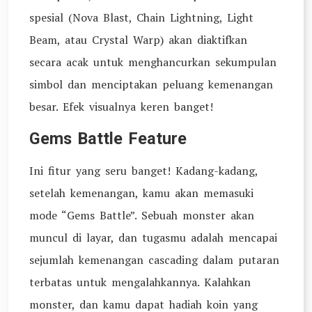
spesial (Nova Blast, Chain Lightning, Light
Beam, atau Crystal Warp) akan diaktifkan
secara acak untuk menghancurkan sekumpulan
simbol dan menciptakan peluang kemenangan
besar. Efek visualnya keren banget!
Gems Battle Feature
Ini fitur yang seru banget! Kadang-kadang,
setelah kemenangan, kamu akan memasuki
mode “Gems Battle”. Sebuah monster akan
muncul di layar, dan tugasmu adalah mencapai
sejumlah kemenangan cascading dalam putaran
terbatas untuk mengalahkannya. Kalahkan
monster, dan kamu dapat hadiah koin yang