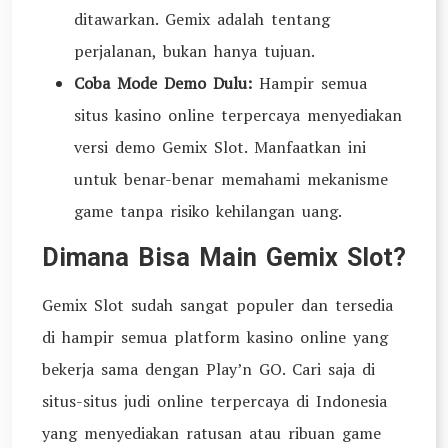
ditawarkan. Gemix adalah tentang
perjalanan, bukan hanya tujuan.
Coba Mode Demo Dulu:
Hampir semua
situs kasino online terpercaya menyediakan
versi demo Gemix Slot. Manfaatkan ini
untuk benar-benar memahami mekanisme
game tanpa risiko kehilangan uang.
Dimana Bisa Main Gemix Slot?
Gemix Slot sudah sangat populer dan tersedia
di hampir semua platform kasino online yang
bekerja sama dengan Play’n GO. Cari saja di
situs-situs judi online terpercaya di Indonesia
yang menyediakan ratusan atau ribuan game