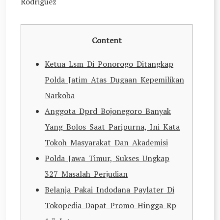
Rodriguez
Content
Ketua Lsm Di Ponorogo Ditangkap
Polda Jatim Atas Dugaan Kepemilikan
Narkoba
Anggota Dprd Bojonegoro Banyak
Yang Bolos Saat Paripurna, Ini Kata
Tokoh Masyarakat Dan Akademisi
Polda Jawa Timur, Sukses Ungkap
327 Masalah Perjudian
Belanja Pakai Indodana Paylater Di
Tokopedia Dapat Promo Hingga Rp