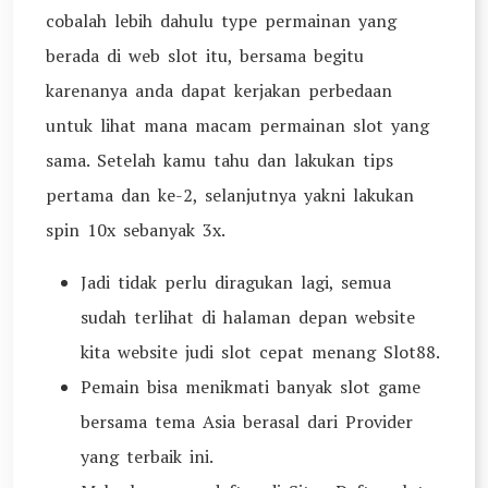
cobalah lebih dahulu type permainan yang
berada di web slot itu, bersama begitu
karenanya anda dapat kerjakan perbedaan
untuk lihat mana macam permainan slot yang
sama. Setelah kamu tahu dan lakukan tips
pertama dan ke-2, selanjutnya yakni lakukan
spin 10x sebanyak 3x.
Jadi tidak perlu diragukan lagi, semua
sudah terlihat di halaman depan website
kita website judi slot cepat menang Slot88.
Pemain bisa menikmati banyak slot game
bersama tema Asia berasal dari Provider
yang terbaik ini.