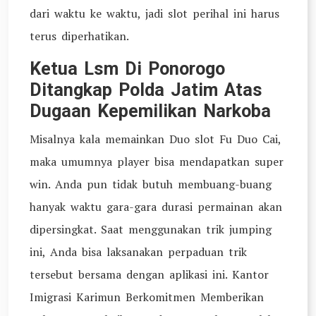
dari waktu ke waktu, jadi slot perihal ini harus
terus diperhatikan.
Ketua Lsm Di Ponorogo
Ditangkap Polda Jatim Atas
Dugaan Kepemilikan Narkoba
Misalnya kala memainkan Duo slot Fu Duo Cai,
maka umumnya player bisa mendapatkan super
win. Anda pun tidak butuh membuang-buang
hanyak waktu gara-gara durasi permainan akan
dipersingkat. Saat menggunakan trik jumping
ini, Anda bisa laksanakan perpaduan trik
tersebut bersama dengan aplikasi ini. Kantor
Imigrasi Karimun Berkomitmen Memberikan