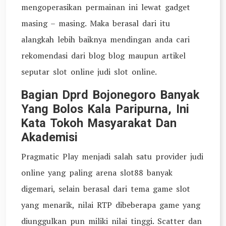
mengoperasikan permainan ini lewat gadget
masing – masing. Maka berasal dari itu
alangkah lebih baiknya mendingan anda cari
rekomendasi dari blog blog maupun artikel
seputar slot online judi slot online.
Bagian Dprd Bojonegoro Banyak
Yang Bolos Kala Paripurna, Ini
Kata Tokoh Masyarakat Dan
Akademisi
Pragmatic Play menjadi salah satu provider judi
online yang paling arena slot88 banyak
digemari, selain berasal dari tema game slot
yang menarik, nilai RTP dibeberapa game yang
diunggulkan pun miliki nilai tinggi. Scatter dan