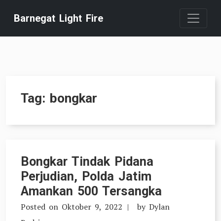
Skip
Barnegat Light Fire
to
content
Tag:
bongkar
Bongkar Tindak Pidana
Perjudian, Polda Jatim
Amankan 500 Tersangka
Posted on
Oktober 9, 2022
by
Dylan