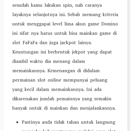
sesudah kamu lakukan spin, nah caranya
layaknya selanjutnya ini. Sebab memang kriteria
untuk menggapai level lima akun game Domino
ini sifat nya harus untuk bisa mainkan game di
slot FaFaFa dan juga jackpot lainya.
Keuntungan ini berbentuk jekpot yang dapat
diambil waktu dia menang dalam
memainkannya. Kemenangan di didalam
permainan slot online mempunyai peluang
yang kecil dalam memainkannya. Ini ada
dikarenakan jumlah pemainnya yang semakin
banyak untuk di mainkan dan menjalankannya.
Pastinya anda tidak tahan untuk langsung