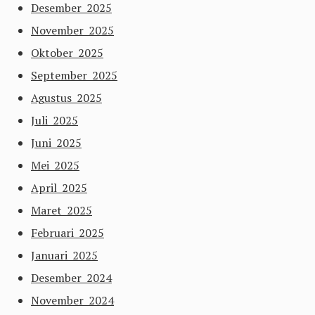
Desember 2025
November 2025
Oktober 2025
September 2025
Agustus 2025
Juli 2025
Juni 2025
Mei 2025
April 2025
Maret 2025
Februari 2025
Januari 2025
Desember 2024
November 2024