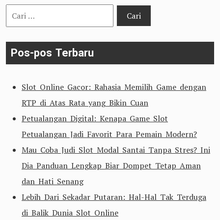
Cari
untuk:
Pos-pos Terbaru
Slot Online Gacor: Rahasia Memilih Game dengan
RTP di Atas Rata yang Bikin Cuan
Petualangan Digital: Kenapa Game Slot
Petualangan Jadi Favorit Para Pemain Modern?
Mau Coba Judi Slot Modal Santai Tanpa Stres? Ini
Dia Panduan Lengkap Biar Dompet Tetap Aman
dan Hati Senang
Lebih Dari Sekadar Putaran: Hal-Hal Tak Terduga
di Balik Dunia Slot Online