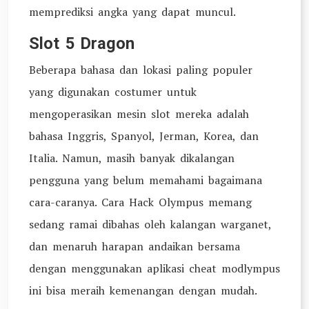
memprediksi angka yang dapat muncul.
Slot 5 Dragon
Beberapa bahasa dan lokasi paling populer
yang digunakan costumer untuk
mengoperasikan mesin slot mereka adalah
bahasa Inggris, Spanyol, Jerman, Korea, dan
Italia. Namun, masih banyak dikalangan
pengguna yang belum memahami bagaimana
cara-caranya. Cara Hack Olympus memang
sedang ramai dibahas oleh kalangan warganet,
dan menaruh harapan andaikan bersama
dengan menggunakan aplikasi cheat modlympus
ini bisa meraih kemenangan dengan mudah.