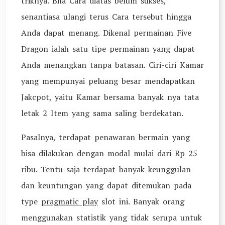
triknya. Bila Cara diatas belum sukses,
senantiasa ulangi terus Cara tersebut hingga
Anda dapat menang. Dikenal permainan Five
Dragon ialah satu tipe permainan yang dapat
Anda menangkan tanpa batasan. Ciri-ciri Kamar
yang mempunyai peluang besar mendapatkan
Jakcpot, yaitu Kamar bersama banyak nya tata
letak 2 Item yang sama saling berdekatan.
Pasalnya, terdapat penawaran bermain yang
bisa dilakukan dengan modal mulai dari Rp 25
ribu. Tentu saja terdapat banyak keunggulan
dan keuntungan yang dapat ditemukan pada
type
pragmatic play
slot ini. Banyak orang
menggunakan statistik yang tidak serupa untuk