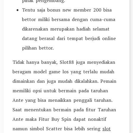
pihak pengembang.
Tentu saja bonus new member 200 bisa
bettor miliki bersama dengan cuma-cuma
dikarenakan merupakan hadiah selamat
datang berasal dari tempat berjudi online
pilihan bettor.
Tidak hanya banyak, Slot88 juga menyediakan
beragam model game los yang terlalu mudah
dimainkan dan juga mudah dikalahkan. Pemain
memiliki opsi untuk bermain pada taruhan
Ante yang bisa menaikkan penggali taruhan.
Saat menentukan bermain pada fitur Taruhan
Ante maka Fitur Buy Spin dapat nonaktif
namun simbol Scatter bisa lebih sering
slot