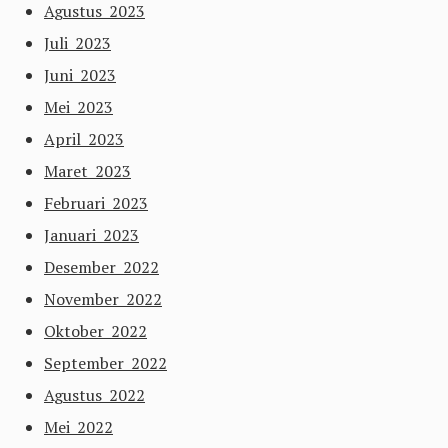
Agustus 2023
Juli 2023
Juni 2023
Mei 2023
April 2023
Maret 2023
Februari 2023
Januari 2023
Desember 2022
November 2022
Oktober 2022
September 2022
Agustus 2022
Mei 2022