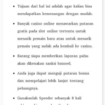
Tujuan dari hal ini adalah agar kalian bisa
mendapatkan kemenangan dengan mudah.
Banyak casino online menawarkan putaran
gratis pada slot online tertentu untuk
menarik pemain baru atau untuk menarik
pemain yang sudah ada kembali ke casino.
Barang siapa memberikan laporan palsu
akan dikenakan sanksi banned.
Anda juga dapat menguji putaran bonus
dan mempelajari lebih lanjut tentang
peluangnya.
Gunakanlah Speeder sebanyak 8 kali