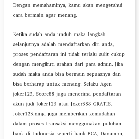
Dengan memahaminya, kamu akan mengetahui
cara bermain agar menang.
Ketika sudah anda unduh maka langkah
selanjutnya adalah mendaftarkan diri anda,
proses pendaftaran ini tidak terlalu sulit cukup
dengan mengikuti arahan dari para admin. Jika
sudah maka anda bisa bermain sepuasnya dan
bisa berharap untuk menang. Selaku Agen
joker123, Score88 juga menerima pendaftaran
akun judi Joker123 atau Joker388 GRATIS.
Joker123.ninja juga memberikan kemudahan
dalam proses transaksi menggunakan puluhan
bank di Indonesia seperti bank BCA, Danamon,