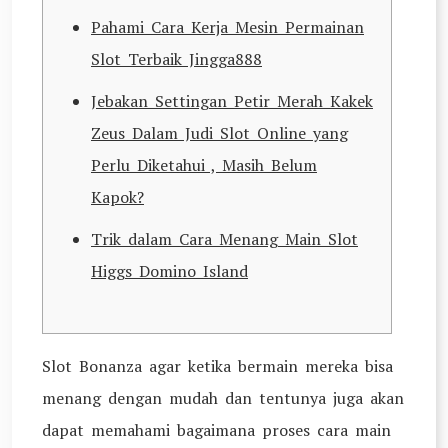
Pahami Cara Kerja Mesin Permainan
Slot Terbaik Jingga888
Jebakan Settingan Petir Merah Kakek
Zeus Dalam Judi Slot Online yang
Perlu Diketahui , Masih Belum
Kapok?
Trik dalam Cara Menang Main Slot
Higgs Domino Island
Slot Bonanza agar ketika bermain mereka bisa
menang dengan mudah dan tentunya juga akan
dapat memahami bagaimana proses cara main