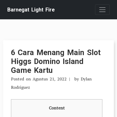
Skip
Barnegat Light Fire
to
content
6 Cara Menang Main Slot
Higgs Domino Island
Game Kartu
Posted on
Agustus 21, 2022
by
Dylan
Rodriguez
Content