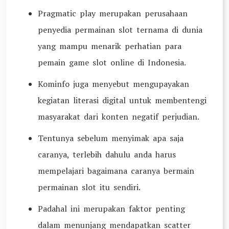
Pragmatic play merupakan perusahaan
penyedia permainan slot ternama di dunia
yang mampu menarik perhatian para
pemain game slot online di Indonesia.
Kominfo juga menyebut mengupayakan
kegiatan literasi digital untuk membentengi
masyarakat dari konten negatif perjudian.
Tentunya sebelum menyimak apa saja
caranya, terlebih dahulu anda harus
mempelajari bagaimana caranya bermain
permainan slot itu sendiri.
Padahal ini merupakan faktor penting
dalam menunjang mendapatkan scatter