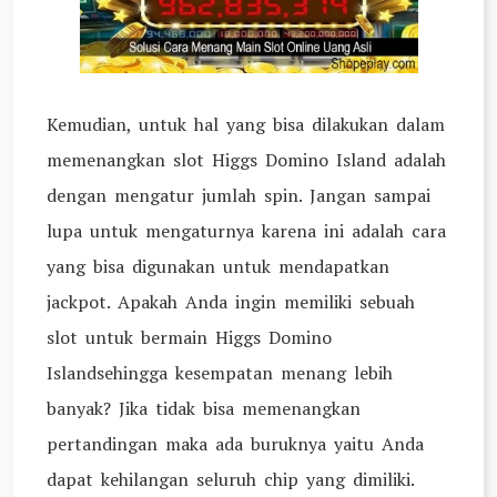
Kemudian, untuk hal yang bisa dilakukan dalam
memenangkan slot Higgs Domino Island adalah
dengan mengatur jumlah spin. Jangan sampai
lupa untuk mengaturnya karena ini adalah cara
yang bisa digunakan untuk mendapatkan
jackpot. Apakah Anda ingin memiliki sebuah
slot untuk bermain Higgs Domino
Islandsehingga kesempatan menang lebih
banyak? Jika tidak bisa memenangkan
pertandingan maka ada buruknya yaitu Anda
dapat kehilangan seluruh chip yang dimiliki.