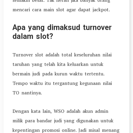
semakin besar. Tak heran jika banyak orang
mencari cara main slot agar dapat jackpot.
Apa yang dimaksud turnover
dalam slot?
Turnover slot adalah total keseluruhan nilai
taruhan yang telah kita keluarkan untuk
bermain judi pada kurun waktu tertentu.
Tempo waktu itu tergantung kegunaan nilai
TO nantinya.
Dengan kata lain, WSO adalah akun admin
milik para bandar judi yang digunakan untuk
kepentingan promosi online. Jadi misal menang