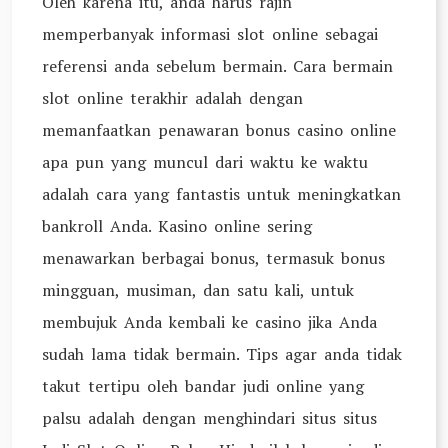
Oleh karena itu, anda harus rajin
memperbanyak informasi slot online sebagai
referensi anda sebelum bermain. Cara bermain
slot online terakhir adalah dengan
memanfaatkan penawaran bonus casino online
apa pun yang muncul dari waktu ke waktu
adalah cara yang fantastis untuk meningkatkan
bankroll Anda. Kasino online sering
menawarkan berbagai bonus, termasuk bonus
mingguan, musiman, dan satu kali, untuk
membujuk Anda kembali ke casino jika Anda
sudah lama tidak bermain. Tips agar anda tidak
takut tertipu oleh bandar judi online yang
palsu adalah dengan menghindari situs situs