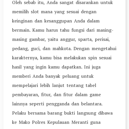
Oleh sebab itu, Anda sangat disarankan untuk
memilih slot mana yang sesuai dengan
keinginan dan kesanggupan Anda dalam
bermain. Kamu harus tahu fungsi dari masing-
masing gambar, yaitu anggur, sparta, perisai,
pedang, guci, dan mahkota. Dengan mengetahui
karakternya, kamu bisa melakukan spin sesuai
hasil yang ingin kamu dapatkan. Ini juga
memberi Anda banyak peluang untuk
mempelajari lebih lanjut tentang tabel
pembayaran, fitur, dan fitur dalam game
lainnya seperti pengganda dan belantara.
Pelaku bersama barang bukti langsung dibawa
ke Mako Polres Kepulauan Meranti guna