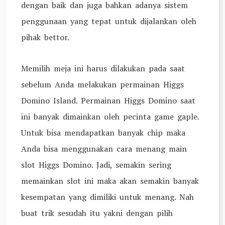
dengan baik dan juga bahkan adanya sistem
penggunaan yang tepat untuk dijalankan oleh
pihak bettor.
Memilih meja ini harus dilakukan pada saat
sebelum Anda melakukan permainan Higgs
Domino Island. Permainan Higgs Domino saat
ini banyak dimainkan oleh pecinta game gaple.
Untuk bisa mendapatkan banyak chip maka
Anda bisa menggunakan cara menang main
slot Higgs Domino. Jadi, semakin sering
memainkan slot ini maka akan semakin banyak
kesempatan yang dimiliki untuk menang. Nah
buat trik sesudah itu yakni dengan pilih