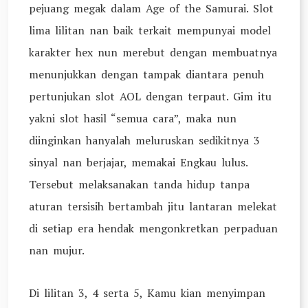
pejuang megak dalam Age of the Samurai. Slot
lima lilitan nan baik terkait mempunyai model
karakter hex nun merebut dengan membuatnya
menunjukkan dengan tampak diantara penuh
pertunjukan slot AOL dengan terpaut. Gim itu
yakni slot hasil “semua cara”, maka nun
diinginkan hanyalah meluruskan sedikitnya 3
sinyal nan berjajar, memakai Engkau lulus.
Tersebut melaksanakan tanda hidup tanpa
aturan tersisih bertambah jitu lantaran melekat
di setiap era hendak mengonkretkan perpaduan
nan mujur.
Di lilitan 3, 4 serta 5, Kamu kian menyimpan