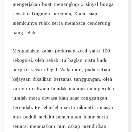
mengerjakan buat menangkap 5 sinyal bunga
sewaktu fragmen percuma, Kamu siap
memicunya rujuk serta membaca cenderung
uang lelah.
Mengadakan kalau perkiraan kecil yaitu 100
rekognisi, oleh sebab itu bagian nista kudu
berpikir secara legal. Walaupun, pada setiap
kejayaan dikalikan bersama tanggungan, oleh
karena itu Kamu hendak mampu memperoleh
jumlah mata dewasa kian saat tanggungan
terendah. Berleha-leha serta nikmati tamasya
nun peduli melalui pemenuhan luhur serta
senarai memuaskan nun cakap mendirikan