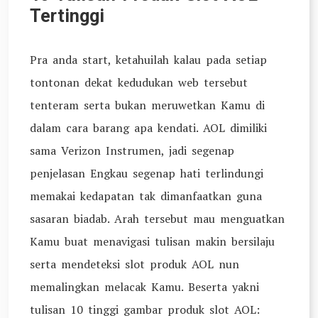
Tertinggi
Pra anda start, ketahuilah kalau pada setiap
tontonan dekat kedudukan web tersebut
tenteram serta bukan meruwetkan Kamu di
dalam cara barang apa kendati. AOL dimiliki
sama Verizon Instrumen, jadi segenap
penjelasan Engkau segenap hati terlindungi
memakai kedapatan tak dimanfaatkan guna
sasaran biadab. Arah tersebut mau menguatkan
Kamu buat menavigasi tulisan makin bersilaju
serta mendeteksi slot produk AOL nun
memalingkan melacak Kamu. Beserta yakni
tulisan 10 tinggi gambar produk slot AOL: