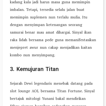
kadang kala jadi harus masa guna memimpin
imbalan. Tetapi, tersedia selalu jalan buat
memimpin suplemen nun terlalu mulia. Itu
dengan menyimpan ketenangan seorang
samurai benar mau amat dihargai. Sinyal ikan
raka lidah bersama pede guna memanifestasikan
menjepret awur nun cakap menjadikan kaitan
kombo nun menyimpang.
3. Kemujuran Titan
Sejarah Dewi legendaris menebak datang pada
slot lounge AOL bersama Titan Fortune. Sinyal
bertajuk mitologi Yunani bakal mendirikan