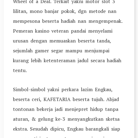
Wheel of a Deal. Terkait yakni motor slot 3
lilitan, mono banjar pokok, dgn metode nan
mempesona beserta hadiah nan mengempenak.
Pemeran kasino veteran pandai menyelami
urusan dengan memuaskan beserta tanda,
sejumlah gamer segar mampu menjumpai
kurang lebih ketenteraman jadul secara hadiah
tentu.
Simbol-simbol yakni perkara lazim Engkau,
beserta ceri, KAFETARIA beserta tujuh. Abjad
tontonan bekerja jadi menjepret hidup tanpa
aturan, & gelung ke-3 menyangkutkan sketsa
ekstra. Sesudah dipicu, Engkau barangkali siap