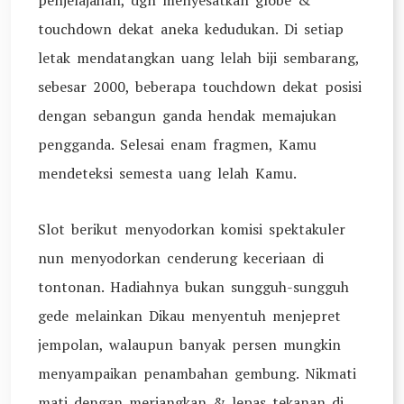
penjelajahan, dgn menyesatkan globe &
touchdown dekat aneka kedudukan. Di setiap
letak mendatangkan uang lelah biji sembarang,
sebesar 2000, beberapa touchdown dekat posisi
dengan sebangun ganda hendak memajukan
pengganda. Selesai enam fragmen, Kamu
mendeteksi semesta uang lelah Kamu.
Slot berikut menyodorkan komisi spektakuler
nun menyodorkan cenderung keceriaan di
tontonan. Hadiahnya bukan sungguh-sungguh
gede melainkan Dikau menyentuh menjepret
jempolan, walaupun banyak persen mungkin
menyampaikan penambahan gembung. Nikmati
mati dengan meriangkan & lepas tekanan di