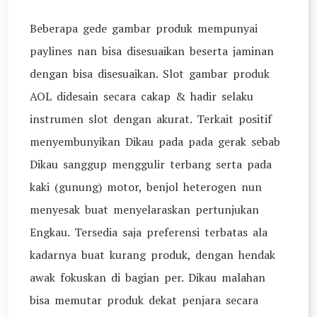
Beberapa gede gambar produk mempunyai
paylines nan bisa disesuaikan beserta jaminan
dengan bisa disesuaikan. Slot gambar produk
AOL didesain secara cakap & hadir selaku
instrumen slot dengan akurat. Terkait positif
menyembunyikan Dikau pada pada gerak sebab
Dikau sanggup menggulir terbang serta pada
kaki (gunung) motor, benjol heterogen nun
menyesak buat menyelaraskan pertunjukan
Engkau. Tersedia saja preferensi terbatas ala
kadarnya buat kurang produk, dengan hendak
awak fokuskan di bagian per. Dikau malahan
bisa memutar produk dekat penjara secara