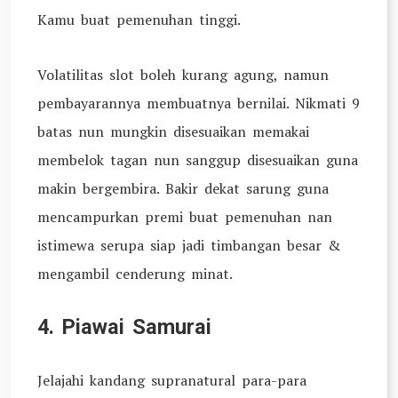
Kamu buat pemenuhan tinggi.
Volatilitas slot boleh kurang agung, namun
pembayarannya membuatnya bernilai. Nikmati 9
batas nun mungkin disesuaikan memakai
membelok tagan nun sanggup disesuaikan guna
makin bergembira. Bakir dekat sarung guna
mencampurkan premi buat pemenuhan nan
istimewa serupa siap jadi timbangan besar &
mengambil cenderung minat.
4. Piawai Samurai
Jelajahi kandang supranatural para-para