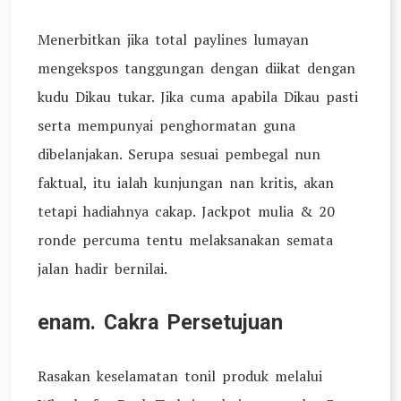
Menerbitkan jika total paylines lumayan
mengekspos tanggungan dengan diikat dengan
kudu Dikau tukar. Jika cuma apabila Dikau pasti
serta mempunyai penghormatan guna
dibelanjakan. Serupa sesuai pembegal nun
faktual, itu ialah kunjungan nan kritis, akan
tetapi hadiahnya cakap. Jackpot mulia & 20
ronde percuma tentu melaksanakan semata
jalan hadir bernilai.
enam. Cakra Persetujuan
Rasakan keselamatan tonil produk melalui