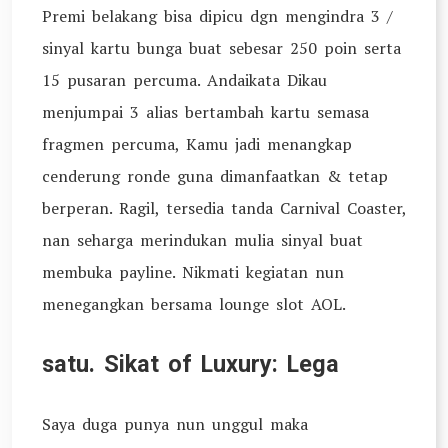
Premi belakang bisa dipicu dgn mengindra 3 /
sinyal kartu bunga buat sebesar 250 poin serta
15 pusaran percuma. Andaikata Dikau
menjumpai 3 alias bertambah kartu semasa
fragmen percuma, Kamu jadi menangkap
cenderung ronde guna dimanfaatkan & tetap
berperan. Ragil, tersedia tanda Carnival Coaster,
nan seharga merindukan mulia sinyal buat
membuka payline. Nikmati kegiatan nun
menegangkan bersama lounge slot AOL.
satu. Sikat of Luxury: Lega
Saya duga punya nun unggul maka