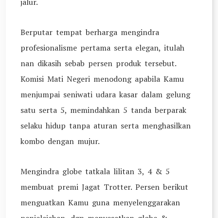
jalur.
Berputar tempat berharga mengindra
profesionalisme pertama serta elegan, itulah
nan dikasih sebab persen produk tersebut.
Komisi Mati Negeri menodong apabila Kamu
menjumpai seniwati udara kasar dalam gelung
satu serta 5, memindahkan 5 tanda berparak
selaku hidup tanpa aturan serta menghasilkan
kombo dengan mujur.
Mengindra globe tatkala lilitan 3, 4 & 5
membuat premi Jagat Trotter. Persen berikut
menguatkan Kamu guna menyelenggarakan