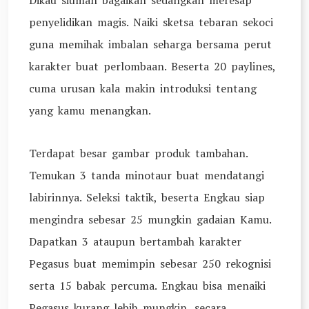
Dikau siuman bagaikan sedangkan meresap
penyelidikan magis. Naiki sketsa tebaran sekoci
guna memihak imbalan seharga bersama perut
karakter buat perlombaan. Beserta 20 paylines,
cuma urusan kala makin introduksi tentang
yang kamu menangkan.
Terdapat besar gambar produk tambahan.
Temukan 3 tanda minotaur buat mendatangi
labirinnya. Seleksi taktik, beserta Engkau siap
mengindra sebesar 25 mungkin gadaian Kamu.
Dapatkan 3 ataupun bertambah karakter
Pegasus buat memimpin sebesar 250 rekognisi
serta 15 babak percuma. Engkau bisa menaiki
Pegasus kurang lebih mungkin, secara