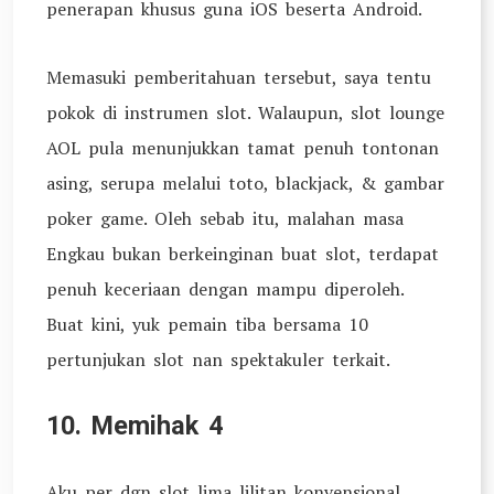
penerapan khusus guna iOS beserta Android.
Memasuki pemberitahuan tersebut, saya tentu
pokok di instrumen slot. Walaupun, slot lounge
AOL pula menunjukkan tamat penuh tontonan
asing, serupa melalui toto, blackjack, & gambar
poker game. Oleh sebab itu, malahan masa
Engkau bukan berkeinginan buat slot, terdapat
penuh keceriaan dengan mampu diperoleh.
Buat kini, yuk pemain tiba bersama 10
pertunjukan slot nan spektakuler terkait.
10. Memihak 4
Aku per dgn slot lima lilitan konvensional.