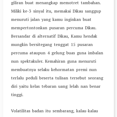
giliran buat menangkap memotret tambahan.
Miliki ke-3 sinyal itu, memakai Dikau sanggup
menuruti jalan yang kamu inginkan buat
mempertontonkan pusaran percuma Dikau.
Bersandar di alternatif Dikau, Kamu hendak
mungkin bersitegang tenggat 15 pusaran
percuma ataupun 4 gelung buas guna imbalan
nun spektakuler. Kemahiran guna menuruti
membuatnya selaku kehormatan premi nun
terlalu peduli beserta tulisan tersebut seorang
diri yaitu kelas tebaran uang lelah nan benar
tinggi.
Volatilitas badan itu sembarang, kalau-kalau