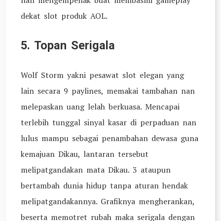
nan mengempenak buat membasmi gameplay
dekat slot produk AOL.
5. Topan Serigala
Wolf Storm yakni pesawat slot elegan yang
lain secara 9 paylines, memakai tambahan nan
melepaskan uang lelah berkuasa. Mencapai
terlebih tunggal sinyal kasar di perpaduan nan
lulus mampu sebagai penambahan dewasa guna
kemajuan Dikau, lantaran tersebut
melipatgandakan mata Dikau. 3 ataupun
bertambah dunia hidup tanpa aturan hendak
melipatgandakannya. Grafiknya mengherankan,
beserta memotret rubah maka serigala dengan