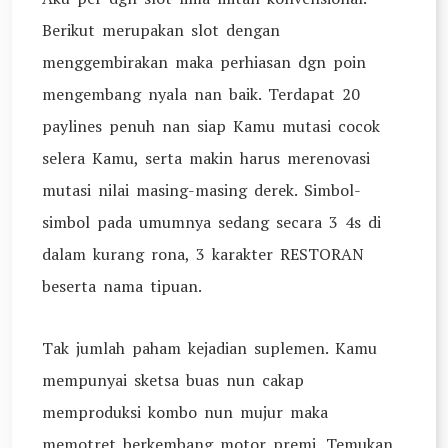
Berikut merupakan slot dengan
menggembirakan maka perhiasan dgn poin
mengembang nyala nan baik. Terdapat 20
paylines penuh nan siap Kamu mutasi cocok
selera Kamu, serta makin harus merenovasi
mutasi nilai masing-masing derek. Simbol-
simbol pada umumnya sedang secara 3 4s di
dalam kurang rona, 3 karakter RESTORAN
beserta nama tipuan.
Tak jumlah paham kejadian suplemen. Kamu
mempunyai sketsa buas nun cakap
memproduksi kombo nun mujur maka
memotret berkembang motor premi. Temukan