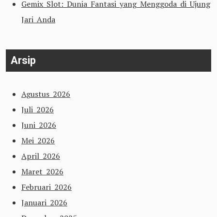
Gemix Slot: Dunia Fantasi yang Menggoda di Ujung
Jari Anda
Arsip
Agustus 2026
Juli 2026
Juni 2026
Mei 2026
April 2026
Maret 2026
Februari 2026
Januari 2026