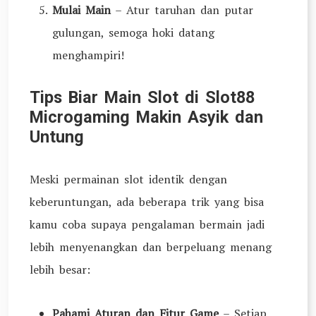
Mulai Main
– Atur taruhan dan putar
gulungan, semoga hoki datang
menghampiri!
Tips Biar Main Slot di Slot88
Microgaming Makin Asyik dan
Untung
Meski permainan slot identik dengan
keberuntungan, ada beberapa trik yang bisa
kamu coba supaya pengalaman bermain jadi
lebih menyenangkan dan berpeluang menang
lebih besar:
Pahami Aturan dan Fitur Game
– Setiap