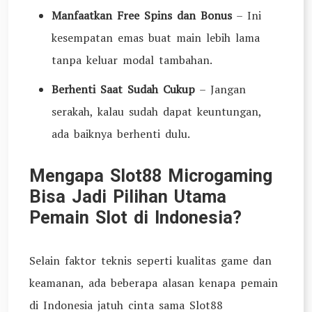
Manfaatkan Free Spins dan Bonus
– Ini
kesempatan emas buat main lebih lama
tanpa keluar modal tambahan.
Berhenti Saat Sudah Cukup
– Jangan
serakah, kalau sudah dapat keuntungan,
ada baiknya berhenti dulu.
Mengapa Slot88 Microgaming
Bisa Jadi Pilihan Utama
Pemain Slot di Indonesia?
Selain faktor teknis seperti kualitas game dan
keamanan, ada beberapa alasan kenapa pemain
di Indonesia jatuh cinta sama Slot88