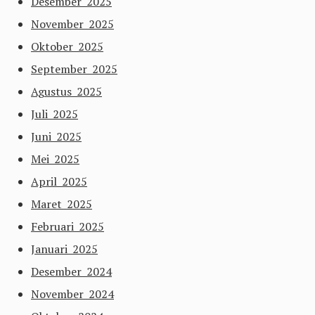
Desember 2025
November 2025
Oktober 2025
September 2025
Agustus 2025
Juli 2025
Juni 2025
Mei 2025
April 2025
Maret 2025
Februari 2025
Januari 2025
Desember 2024
November 2024