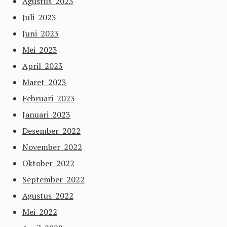
Agustus 2023
Juli 2023
Juni 2023
Mei 2023
April 2023
Maret 2023
Februari 2023
Januari 2023
Desember 2022
November 2022
Oktober 2022
September 2022
Agustus 2022
Mei 2022