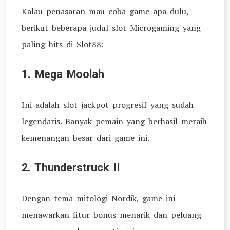
Kalau penasaran mau coba game apa dulu,
berikut beberapa judul slot Microgaming yang
paling hits di Slot88:
1. Mega Moolah
Ini adalah slot jackpot progresif yang sudah
legendaris. Banyak pemain yang berhasil meraih
kemenangan besar dari game ini.
2. Thunderstruck II
Dengan tema mitologi Nordik, game ini
menawarkan fitur bonus menarik dan peluang