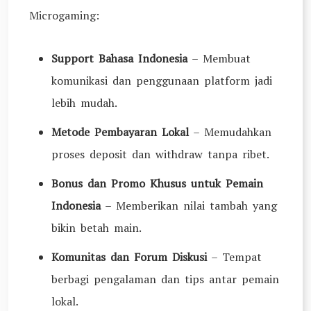
Microgaming:
Support Bahasa Indonesia
– Membuat
komunikasi dan penggunaan platform jadi
lebih mudah.
Metode Pembayaran Lokal
– Memudahkan
proses deposit dan withdraw tanpa ribet.
Bonus dan Promo Khusus untuk Pemain
Indonesia
– Memberikan nilai tambah yang
bikin betah main.
Komunitas dan Forum Diskusi
– Tempat
berbagi pengalaman dan tips antar pemain
lokal.