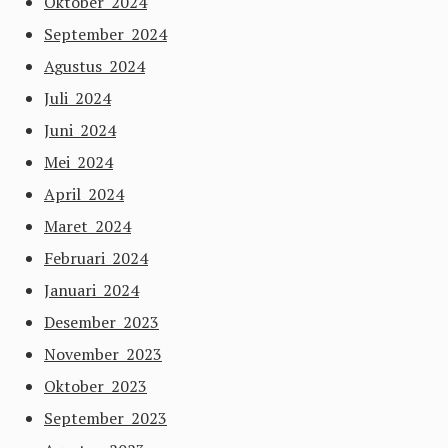
Oktober 2024
September 2024
Agustus 2024
Juli 2024
Juni 2024
Mei 2024
April 2024
Maret 2024
Februari 2024
Januari 2024
Desember 2023
November 2023
Oktober 2023
September 2023