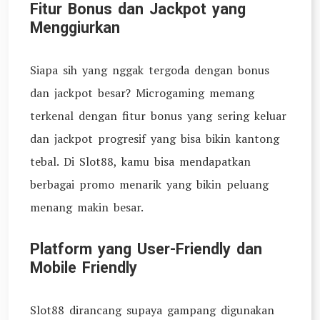
Fitur Bonus dan Jackpot yang
Menggiurkan
Siapa sih yang nggak tergoda dengan bonus
dan jackpot besar? Microgaming memang
terkenal dengan fitur bonus yang sering keluar
dan jackpot progresif yang bisa bikin kantong
tebal. Di Slot88, kamu bisa mendapatkan
berbagai promo menarik yang bikin peluang
menang makin besar.
Platform yang User-Friendly dan
Mobile Friendly
Slot88 dirancang supaya gampang digunakan