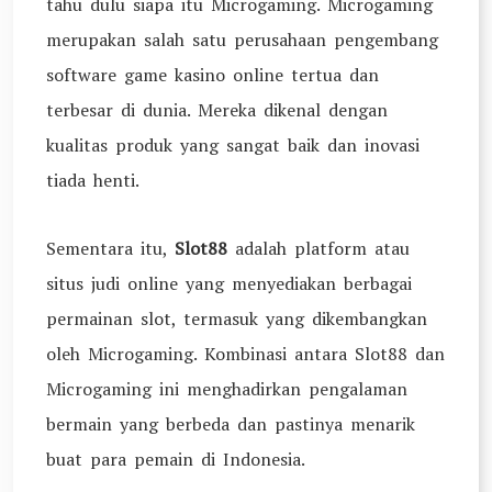
tahu dulu siapa itu Microgaming. Microgaming
merupakan salah satu perusahaan pengembang
software game kasino online tertua dan
terbesar di dunia. Mereka dikenal dengan
kualitas produk yang sangat baik dan inovasi
tiada henti.
Sementara itu,
Slot88
adalah platform atau
situs judi online yang menyediakan berbagai
permainan slot, termasuk yang dikembangkan
oleh Microgaming. Kombinasi antara Slot88 dan
Microgaming ini menghadirkan pengalaman
bermain yang berbeda dan pastinya menarik
buat para pemain di Indonesia.