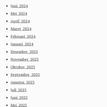
Juni 2024
Mei 2024
April 2024
Maret 2024
Februari 2024
Januari 2024
Desember 2023
November 2023
Oktober 2023
September 2023
Agustus 2023
Juli 2023
Juni 2023
Mei 2023