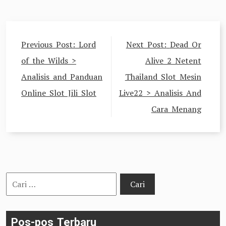
Navigasi
Previous Post:
Lord
Next Post:
Dead Or
pos
of the Wilds >
Alive 2 Netent
Analisis and Panduan
Thailand Slot Mesin
Online Slot Jili Slot
Live22 > Analisis And
Cara Menang
Cari
untuk:
Pos-pos Terbaru