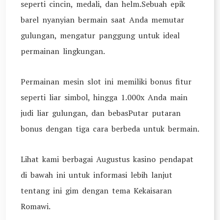
seperti cincin, medali, dan helm.Sebuah epik
barel nyanyian bermain saat Anda memutar
gulungan, mengatur panggung untuk ideal
permainan lingkungan.
Permainan mesin slot ini memiliki bonus fitur
seperti liar simbol, hingga 1.000x Anda main
judi liar gulungan, dan bebasPutar putaran
bonus dengan tiga cara berbeda untuk bermain.
Lihat kami berbagai Augustus kasino pendapat
di bawah ini untuk informasi lebih lanjut
tentang ini gim dengan tema Kekaisaran
Romawi.