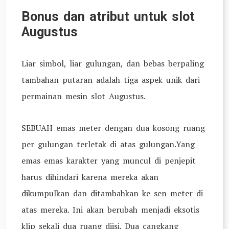
Bonus dan atribut untuk slot
Augustus
Liar simbol, liar gulungan, dan bebas berpaling
tambahan putaran adalah tiga aspek unik dari
permainan mesin slot Augustus.
SEBUAH emas meter dengan dua kosong ruang
per gulungan terletak di atas gulungan.Yang
emas emas karakter yang muncul di penjepit
harus dihindari karena mereka akan
dikumpulkan dan ditambahkan ke sen meter di
atas mereka. Ini akan berubah menjadi eksotis
klip sekali dua ruang diisi. Dua cangkang