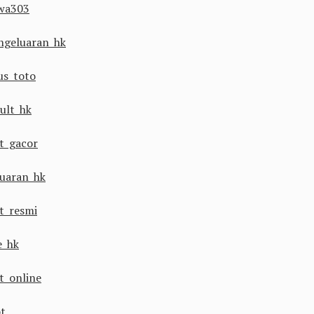
wa303
ngeluaran hk
us toto
sult hk
ot gacor
luaran hk
ot resmi
e hk
ot online
ot