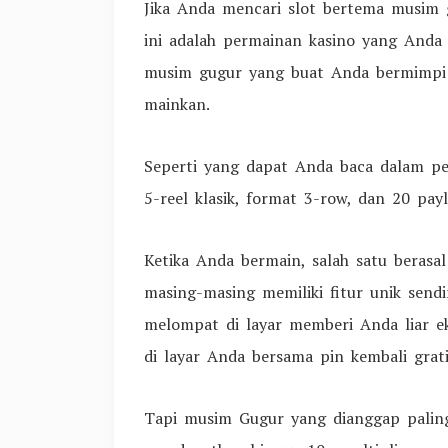
Jika Anda mencari slot bertema musim g
ini adalah permainan kasino yang Anda
musim gugur yang buat Anda bermimpi 
mainkan.
Seperti yang dapat Anda baca dalam per
5-reel klasik, format 3-row, dan 20 payli
Ketika Anda bermain, salah satu berasal
masing-masing memiliki fitur unik sendi
melompat di layar memberi Anda liar e
di layar Anda bersama pin kembali grati
Tapi musim Gugur yang dianggap pali