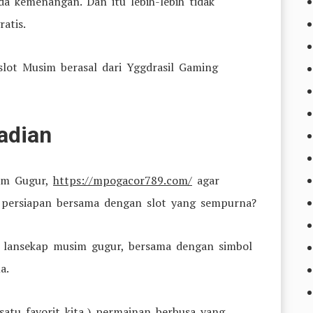
a kemenangan. Dan itu lebih-lebih tidak
atis.
lot Musim berasal dari Yggdrasil Gaming
jadian
sim Gugur,
https://mpogacor789.com/
agar
t persiapan bersama dengan slot yang sempurna?
ng lansekap musim gugur, bersama dengan simbol
a.
satu favorit kita,) permainan berbusa yang