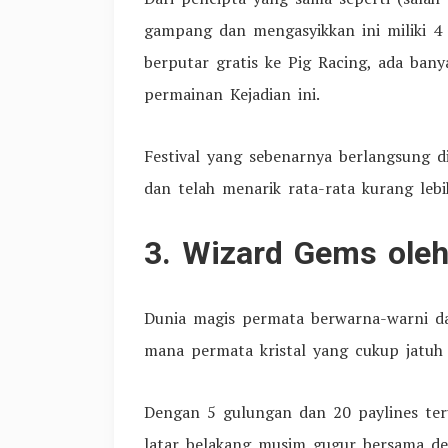
gampang dan mengasyikkan ini miliki 4 
berputar gratis ke Pig Racing, ada ban
permainan Kejadian ini.
Festival yang sebenarnya berlangsung d
dan telah menarik rata-rata kurang leb
3. Wizard Gems oleh
Dunia magis permata berwarna-warni d
mana permata kristal yang cukup jatuh 
Dengan 5 gulungan dan 20 paylines teru
latar belakang musim gugur bersama de