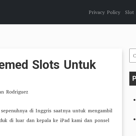
Privacy Policy
Slot
Car
emed Slots Untuk
un
P
an Rodriguez
 sepenuhnya di Inggris saatnya untuk mengambil
uk di luar dan kepala ke iPad kami dan ponsel