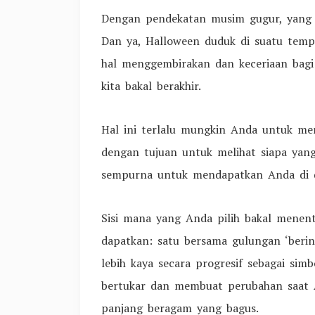
Dengan pendekatan musim gugur, yang ar
Dan ya, Halloween duduk di suatu temp
hal menggembirakan dan keceriaan bagi 
kita bakal berakhir.
Hal ini terlalu mungkin Anda untuk me
dengan tujuan untuk melihat siapa yan
sempurna untuk mendapatkan Anda di da
Sisi mana yang Anda pilih bakal menen
dapatkan: satu bersama gulungan ‘berin
lebih kaya secara progresif sebagai si
bertukar dan membuat perubahan saat A
panjang beragam yang bagus.