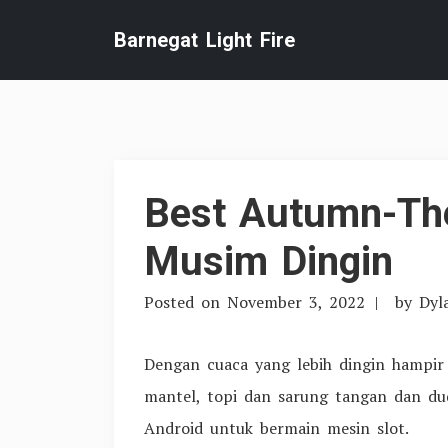
Skip
Barnegat Light Fire
to
content
Best Autumn-Th
Musim Dingin
Posted on
November 3, 2022
by
Dyl
Dengan cuaca yang lebih dingin hampir
mantel, topi dan sarung tangan dan dud
Android untuk bermain mesin slot.