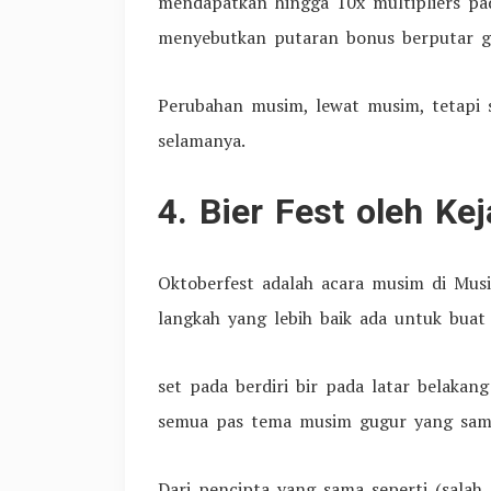
mendapatkan hingga 10x multipliers pad
menyebutkan putaran bonus berputar gr
Perubahan musim, lewat musim, tetapi s
selamanya.
4. Bier Fest oleh Ke
Oktoberfest adalah acara musim di Mu
langkah yang lebih baik ada untuk bua
set pada berdiri bir pada latar belaka
semua pas tema musim gugur yang sam
Dari pencipta yang sama seperti (salah 