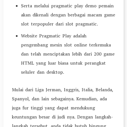
Serta melalui pragmatic play demo pemain
akan dikenali dengan berbagai macam game
slot terpopuler dari slot pragmatic.
Website Pragmatic Play adalah
pengembang mesin slot online terkemuka
dan telah menciptakan lebih dari 200 game
HTML yang luar biasa untuk perangkat
seluler dan desktop.
Mulai dari Liga Jerman, Inggris, Italia, Belanda,
Spanyol, dan lain sebagainya. Kemudian, ada
juga fur tinggi yang dapat mendukung
keuntungan besar di judi nya. Dengan langkah-
langkah tersebut, anda tidak butuh bingung