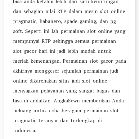
bisa anda ketahui lebih dari satu keuntungan
dan sebagian nilai RTP dalam mesin slot online
pragmatic, habanero, spade gaming, dan pg
soft. Seperti ini lah permainan slot online yang
mempunyai RTP sehingga semua permainan
slot gacor hari ini jadi lebih mudah untuk
meriah kemenangan. Permainan slot gacor pada
akhirnya menggeser sejumlah permainan judi
online dikarenakan situs judi slot online
menyajikan pelayanan yang sangat bagus dan
bisa di andalkan. AngkaSewu memberikan Anda
peluang untuk coba beragam permainan slot
pragmatic teranyar dan terlengkap di
Indonesia.