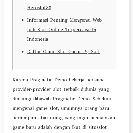
Heroslot88
Informasi Penting Mengenai Web
Judi Slot Online Terpercaya Di
Indonesia
Daftar Game Slot Gacor Pg Soft
Karena Pragmatic Demo bekerja bersama
provider-provider slot terbaik didunia yang
dinaungi dibawah Pragmatic Demo. Sebelum
mengenal game slot, umumnya orang baru
berhimpun atau orang yang ingin memainkan
game baru adalah dengan ikut di situsslot