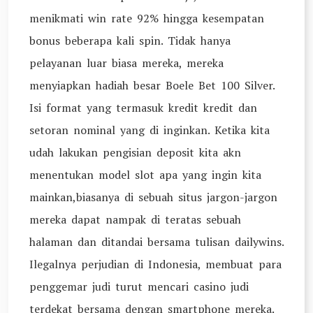
menikmati win rate 92% hingga kesempatan
bonus beberapa kali spin. Tidak hanya
pelayanan luar biasa mereka, mereka
menyiapkan hadiah besar Boele Bet 100 Silver.
Isi format yang termasuk kredit kredit dan
setoran nominal yang di inginkan. Ketika kita
udah lakukan pengisian deposit kita akn
menentukan model slot apa yang ingin kita
mainkan,biasanya di sebuah situs jargon-jargon
mereka dapat nampak di teratas sebuah
halaman dan ditandai bersama tulisan dailywins.
Ilegalnya perjudian di Indonesia, membuat para
penggemar judi turut mencari casino judi
terdekat bersama dengan smartphone mereka.