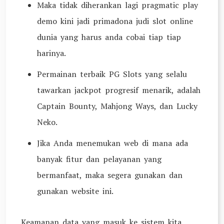
Maka tidak diherankan lagi pragmatic play
demo kini jadi primadona judi slot online
dunia yang harus anda cobai tiap tiap
harinya.
Permainan terbaik PG Slots yang selalu
tawarkan jackpot progresif menarik, adalah
Captain Bounty, Mahjong Ways, dan Lucky
Neko.
Jika Anda menemukan web di mana ada
banyak fitur dan pelayanan yang
bermanfaat, maka segera gunakan dan
gunakan website ini.
Keamanan data yang masuk ke sistem kita