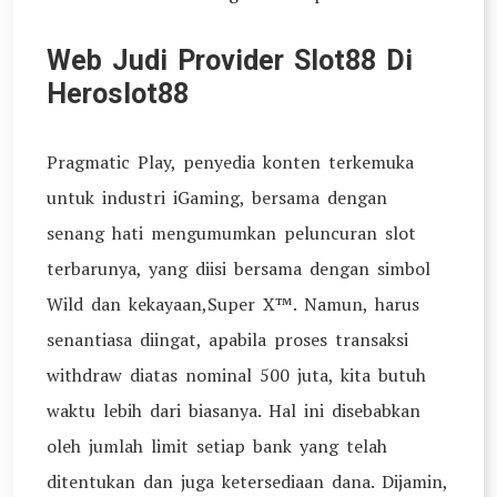
Web Judi Provider Slot88 Di
Heroslot88
Pragmatic Play, penyedia konten terkemuka
untuk industri iGaming, bersama dengan
senang hati mengumumkan peluncuran slot
terbarunya, yang diisi bersama dengan simbol
Wild dan kekayaan,Super X™. Namun, harus
senantiasa diingat, apabila proses transaksi
withdraw diatas nominal 500 juta, kita butuh
waktu lebih dari biasanya. Hal ini disebabkan
oleh jumlah limit setiap bank yang telah
ditentukan dan juga ketersediaan dana. Dijamin,