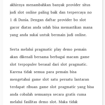
akhirnya menambahkan banyak provider situs
judi slot online paling baik dan terpercaya no
1 di Dunia. Dengan daftar provider bo slot
gacor diatas anda udah bisa memastikan mana
yang anda sukai untuk bermain judi online.
Serta melalui pragmatic play demo pemain
akan dikenali bersama berbagai macam game
slot terpopuler berasal dari slot pragmatic.
Karena tidak semua para pemain bisa
mengetahui game slot satu persatu lantaran
terdapat ribuan game slot pragmatic yang bisa
anda cobalah semuanya secara gratis cuma
melalui fasilitas demo slot. Maka tidak