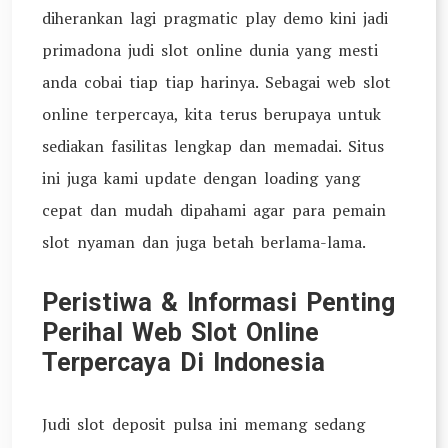
diherankan lagi pragmatic play demo kini jadi
primadona judi slot online dunia yang mesti
anda cobai tiap tiap harinya. Sebagai web slot
online terpercaya, kita terus berupaya untuk
sediakan fasilitas lengkap dan memadai. Situs
ini juga kami update dengan loading yang
cepat dan mudah dipahami agar para pemain
slot nyaman dan juga betah berlama-lama.
Peristiwa & Informasi Penting
Perihal Web Slot Online
Terpercaya Di Indonesia
Judi slot deposit pulsa ini memang sedang