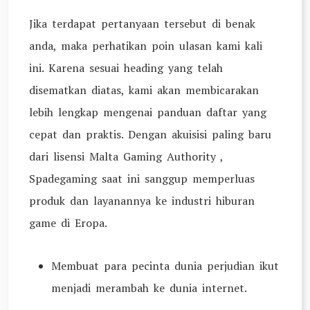
Jika terdapat pertanyaan tersebut di benak
anda, maka perhatikan poin ulasan kami kali
ini. Karena sesuai heading yang telah
disematkan diatas, kami akan membicarakan
lebih lengkap mengenai panduan daftar yang
cepat dan praktis. Dengan akuisisi paling baru
dari lisensi Malta Gaming Authority ,
Spadegaming saat ini sanggup memperluas
produk dan layanannya ke industri hiburan
game di Eropa.
Membuat para pecinta dunia perjudian ikut
menjadi merambah ke dunia internet.