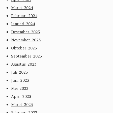
Maret 2024
Februari 2024
Januari 2024
Desember 2023
November 2023
Oktober 2023
September 2023
Agustus 2023
Juli 2023
Juni 2023
Mei 2023
April 2023
Maret 2023
Februari 2023