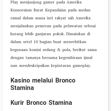
Play menjunjung gamer pada Amerika
Konsorsium Barat Kepandaian pada medan
ramal dalam mana inti rakyat sah Amerika
menjalankan pemeran pada pelawatan selesai
kurang lebih ganjaran pokok. Dimainkan di
dalam setel 10 bagian buat menerbitkan
kegunaan komisi sedang & pula, berikut sama
dengan tamasya bersama kegembiraan ijmal
nan mendeskripsikan kepintaran gameplay.
Kasino melalui Bronco
Stamina
Kurir Bronco Stamina