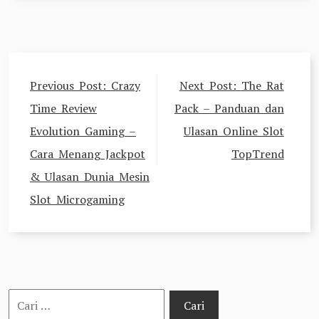
Navigasi
Previous Post:
Crazy
Next Post:
The Rat
pos
Time Review
Pack – Panduan dan
Evolution Gaming –
Ulasan Online Slot
Cara Menang Jackpot
TopTrend
& Ulasan Dunia Mesin
Slot Microgaming
Cari