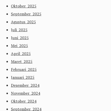
Oktober 2025
September 2025
Agustus 2025
Juli 2025
Juni 2025
Mei 2025
April 2025
Maret 2025
Februari 2025
Januari 2025
Desember 2024
November 2024
Oktober 2024
September 2024