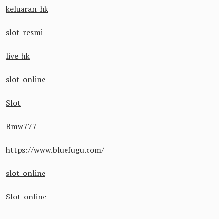
keluaran hk
slot resmi
live hk
slot online
Slot
Bmw777
https://www.bluefugu.com/
slot online
Slot online