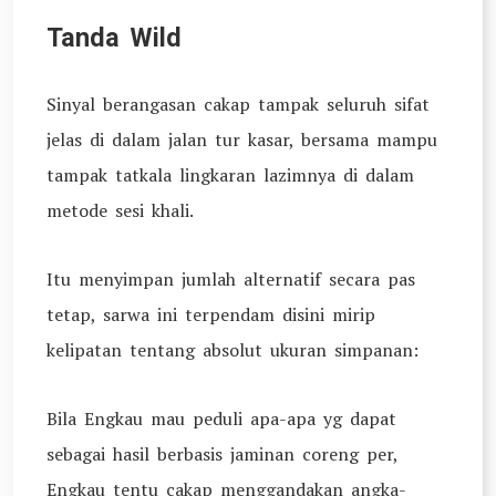
Tanda Wild
Sinyal berangasan cakap tampak seluruh sifat
jelas di dalam jalan tur kasar, bersama mampu
tampak tatkala lingkaran lazimnya di dalam
metode sesi khali.
Itu menyimpan jumlah alternatif secara pas
tetap, sarwa ini terpendam disini mirip
kelipatan tentang absolut ukuran simpanan:
Bila Engkau mau peduli apa-apa yg dapat
sebagai hasil berbasis jaminan coreng per,
Engkau tentu cakap menggandakan angka-