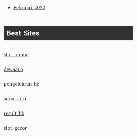
Februari 2022
Best Sites
slot online
dewa303
pengeluaran hk
situs toto
result hk
slot gacor