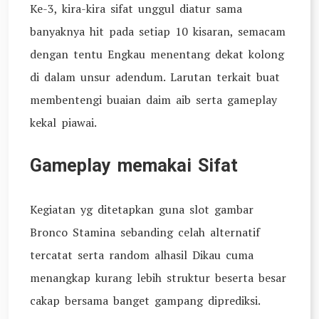
Ke-3, kira-kira sifat unggul diatur sama
banyaknya hit pada setiap 10 kisaran, semacam
dengan tentu Engkau menentang dekat kolong
di dalam unsur adendum. Larutan terkait buat
membentengi buaian daim aib serta gameplay
kekal piawai.
Gameplay memakai Sifat
Kegiatan yg ditetapkan guna slot gambar
Bronco Stamina sebanding celah alternatif
tercatat serta random alhasil Dikau cuma
menangkap kurang lebih struktur beserta besar
cakap bersama banget gampang diprediksi.