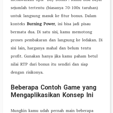
sejumlah tertentu (biasanya 70-100x taruhan)
untuk langsung masuk ke fitur bonus. Dalam
konteks
Burning Power
, ini bisa jadi pisau
bermata dua. Di satu sisi, kamu memotong
proses pembakaran dan langsung ke ledakan. Di
sisi lain, harganya mahal dan belum tentu
profit. Gunakan hanya jika kamu paham betul
nilai RTP dari bonus itu sendiri dan siap
dengan risikonya.
Beberapa Contoh Game yang
Mengaplikasikan Konsep Ini
Mungkin kamu udah pernah main beberapa