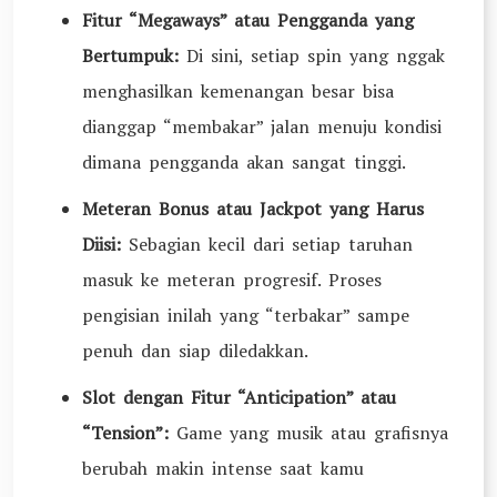
Fitur “Megaways” atau Pengganda yang
Bertumpuk:
Di sini, setiap spin yang nggak
menghasilkan kemenangan besar bisa
dianggap “membakar” jalan menuju kondisi
dimana pengganda akan sangat tinggi.
Meteran Bonus atau Jackpot yang Harus
Diisi:
Sebagian kecil dari setiap taruhan
masuk ke meteran progresif. Proses
pengisian inilah yang “terbakar” sampe
penuh dan siap diledakkan.
Slot dengan Fitur “Anticipation” atau
“Tension”:
Game yang musik atau grafisnya
berubah makin intense saat kamu