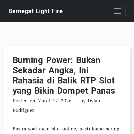
Skip
Barnegat Light Fire
to
content
Burning Power: Bukan
Sekadar Angka, Ini
Rahasia di Balik RTP Slot
yang Bikin Dompet Panas
Posted on
Maret 17, 2026
by
Dylan
Rodriguez
Bicara soal main slot online, pasti kamu sering