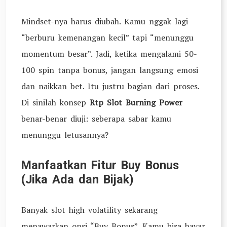
Mindset-nya harus diubah. Kamu nggak lagi
“berburu kemenangan kecil” tapi “menunggu
momentum besar”. Jadi, ketika mengalami 50-
100 spin tanpa bonus, jangan langsung emosi
dan naikkan bet. Itu justru bagian dari proses.
Di sinilah konsep
Rtp Slot Burning Power
benar-benar diuji: seberapa sabar kamu
menunggu letusannya?
Manfaatkan Fitur Buy Bonus
(Jika Ada dan Bijak)
Banyak slot high volatility sekarang
menawarkan opsi “Buy Bonus”. Kamu bisa bayar