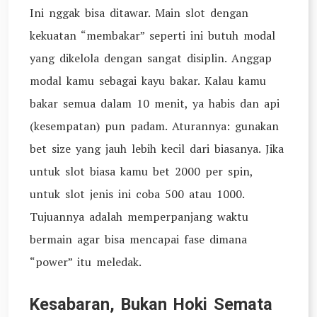
Ini nggak bisa ditawar. Main slot dengan
kekuatan “membakar” seperti ini butuh modal
yang dikelola dengan sangat disiplin. Anggap
modal kamu sebagai kayu bakar. Kalau kamu
bakar semua dalam 10 menit, ya habis dan api
(kesempatan) pun padam. Aturannya: gunakan
bet size yang jauh lebih kecil dari biasanya. Jika
untuk slot biasa kamu bet 2000 per spin,
untuk slot jenis ini coba 500 atau 1000.
Tujuannya adalah memperpanjang waktu
bermain agar bisa mencapai fase dimana
“power” itu meledak.
Kesabaran, Bukan Hoki Semata