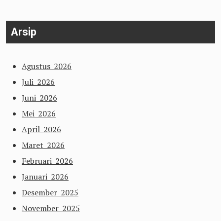
Arsip
Agustus 2026
Juli 2026
Juni 2026
Mei 2026
April 2026
Maret 2026
Februari 2026
Januari 2026
Desember 2025
November 2025