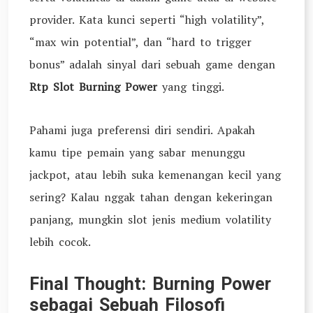
provider. Kata kunci seperti “high volatility”,
“max win potential”, dan “hard to trigger
bonus” adalah sinyal dari sebuah game dengan
Rtp Slot Burning Power
yang tinggi.
Pahami juga preferensi diri sendiri. Apakah
kamu tipe pemain yang sabar menunggu
jackpot, atau lebih suka kemenangan kecil yang
sering? Kalau nggak tahan dengan kekeringan
panjang, mungkin slot jenis medium volatility
lebih cocok.
Final Thought: Burning Power
sebagai Sebuah Filosofi