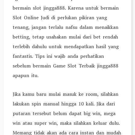
bermain slot jingga888. Karena untuk bermain
Slot Online Judi di perlukan pikiran yang
tenang, jangan terlalu nafsu dalam menaikkan
betting, tetap usahakan mulai dari bet rendah
terlebih dahulu untuk mendapatkan hasil yang
fantastis. Tips ini wajib anda perhatikan
sebelum bermain Game Slot Terbaik jingga888
apapun itu.
Jika kamu baru mulai masuk ke room, silahkan
lakukan spin manual hingga 10 kali. Jika dari
putaran tersebut belum dapat big win, mega
win atau super win, maka silahkan keluar dulu.
Memang tidak akan ada cara instan dan mudah