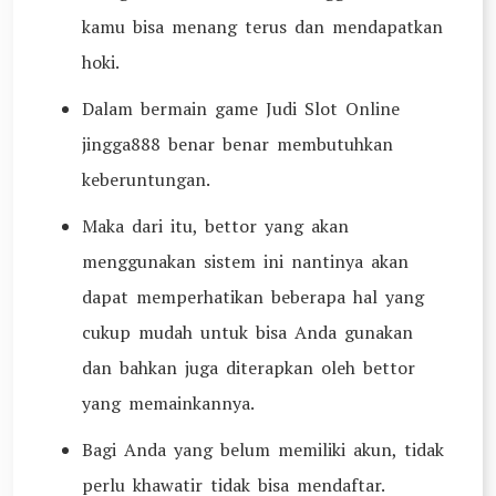
kamu bisa menang terus dan mendapatkan
hoki.
Dalam bermain game Judi Slot Online
jingga888 benar benar membutuhkan
keberuntungan.
Maka dari itu, bettor yang akan
menggunakan sistem ini nantinya akan
dapat memperhatikan beberapa hal yang
cukup mudah untuk bisa Anda gunakan
dan bahkan juga diterapkan oleh bettor
yang memainkannya.
Bagi Anda yang belum memiliki akun, tidak
perlu khawatir tidak bisa mendaftar.