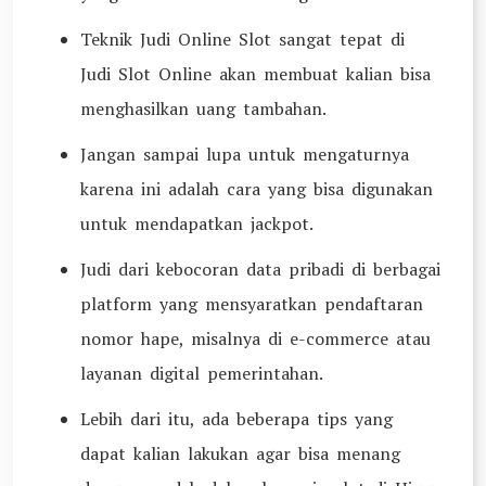
Teknik Judi Online Slot sangat tepat di
Judi Slot Online akan membuat kalian bisa
menghasilkan uang tambahan.
Jangan sampai lupa untuk mengaturnya
karena ini adalah cara yang bisa digunakan
untuk mendapatkan jackpot.
Judi dari kebocoran data pribadi di berbagai
platform yang mensyaratkan pendaftaran
nomor hape, misalnya di e-commerce atau
layanan digital pemerintahan.
Lebih dari itu, ada beberapa tips yang
dapat kalian lakukan agar bisa menang