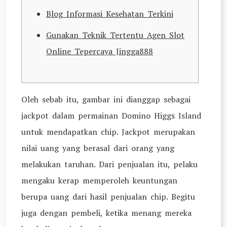
Blog Informasi Kesehatan Terkini
Gunakan Teknik Tertentu Agen Slot
Online Tepercaya Jingga888
Oleh sebab itu, gambar ini dianggap sebagai
jackpot dalam permainan Domino Higgs Island
untuk mendapatkan chip. Jackpot merupakan
nilai uang yang berasal dari orang yang
melakukan taruhan. Dari penjualan itu, pelaku
mengaku kerap memperoleh keuntungan
berupa uang dari hasil penjualan chip. Begitu
juga dengan pembeli, ketika menang mereka