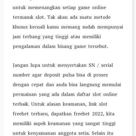
untuk memenangkan setiap game online
termasuk slot. Tak akan ada suatu metode
khusus kecuali kamu memang sudah mempunyai
jam terbang yang tinggi atau memiliki
pengalaman dalam bisang game tersebut.
Jangan lupa untuk menyertakan SN / serial
number agar deposit pulsa bisa di proses
dengan cepat dan anda bisa langsung memulai
permainan yang ada dalam daftar slot online
terbaik. Untuk alasan keamanan, link slot
freebet terbaru, dapatkan freebet 2022, kita
memiliki aspek keamanan yang sangat tinggi
untuk kenyamanan anggota setia. Selain itu