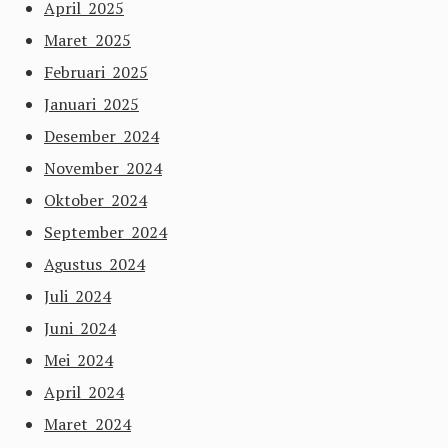
April 2025
Maret 2025
Februari 2025
Januari 2025
Desember 2024
November 2024
Oktober 2024
September 2024
Agustus 2024
Juli 2024
Juni 2024
Mei 2024
April 2024
Maret 2024