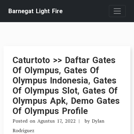
Skip
Barnegat Light Fire
to
content
Caturtoto >> Daftar Gates
Of Olympus, Gates Of
Olympus Indonesia, Gates
Of Olympus Slot, Gates Of
Olympus Apk, Demo Gates
Of Olympus Profile
Posted on
Agustus 17, 2022
by
Dylan
Rodriguez