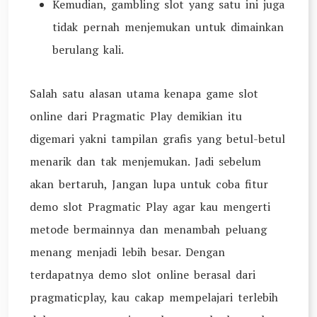
Kemudian, gambling slot yang satu ini juga
tidak pernah menjemukan untuk dimainkan
berulang kali.
Salah satu alasan utama kenapa game slot
online dari Pragmatic Play demikian itu
digemari yakni tampilan grafis yang betul-betul
menarik dan tak menjemukan. Jadi sebelum
akan bertaruh, Jangan lupa untuk coba fitur
demo slot Pragmatic Play agar kau mengerti
metode bermainnya dan menambah peluang
menang menjadi lebih besar. Dengan
terdapatnya demo slot online berasal dari
pragmaticplay, kau cakap mempelajari terlebih