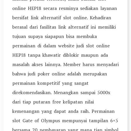
online HEPI8 secara resminya sediakan layanan
bersifat link alternatif slot online. Kehadiran
berasal dari fasilitas link alternatif ini memiliki
tujuan supaya siapapun bisa membuka
permainan di dalam website judi slot online
HEPI8 tanpa khawatir diblokir maupun ada
masalah akses lainnya. Member harus menyadari
bahwa judi poker online adalah merupakan
permainan kompetitif yang sangat
direkomendasikan. Menangkan sampai 5000x
dari tiap putaran free kelipatan nilai
kemenangan yang dapat anda raih. Permainan
slot Gate of Olympus mempunyai tampilan 6×5
bersama 20 pembayaran yang mana tiap simbol