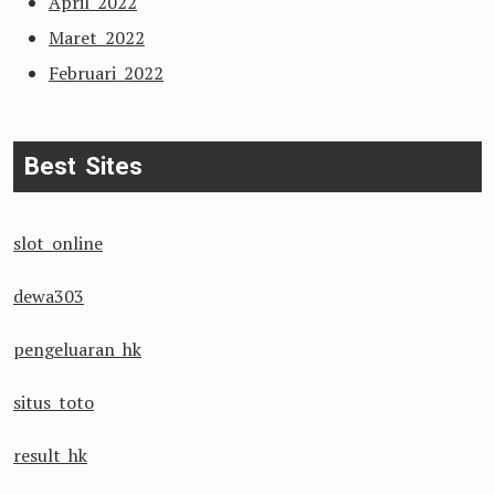
April 2022
Maret 2022
Februari 2022
Best Sites
slot online
dewa303
pengeluaran hk
situs toto
result hk