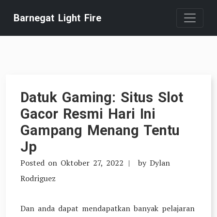
Skip
Barnegat Light Fire
to
content
Datuk Gaming: Situs Slot
Gacor Resmi Hari Ini
Gampang Menang Tentu
Jp
Posted on
Oktober 27, 2022
by
Dylan
Rodriguez
Dan anda dapat mendapatkan banyak pelajaran