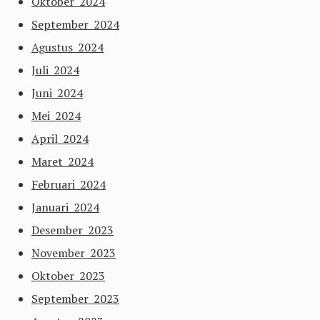
Oktober 2024
September 2024
Agustus 2024
Juli 2024
Juni 2024
Mei 2024
April 2024
Maret 2024
Februari 2024
Januari 2024
Desember 2023
November 2023
Oktober 2023
September 2023