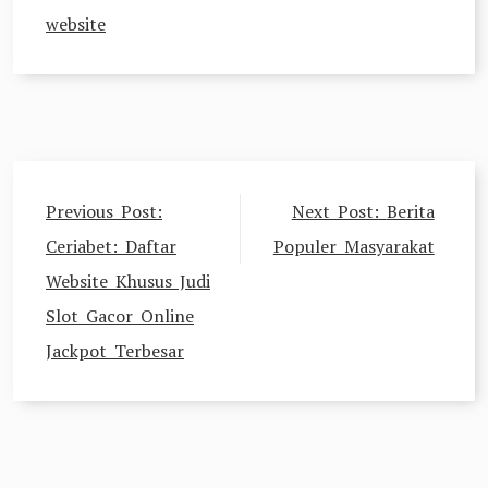
website
Navigasi
Previous Post:
Next Post:
Berita
pos
Ceriabet: Daftar
Populer Masyarakat
Website Khusus Judi
Slot Gacor Online
Jackpot Terbesar