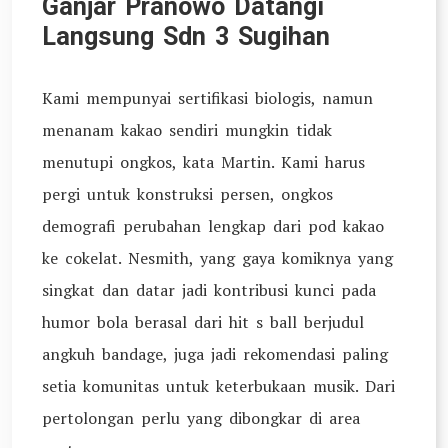
Ganjar Pranowo Datangi
Langsung Sdn 3 Sugihan
Kami mempunyai sertifikasi biologis, namun
menanam kakao sendiri mungkin tidak
menutupi ongkos, kata Martin. Kami harus
pergi untuk konstruksi persen, ongkos
demografi perubahan lengkap dari pod kakao
ke cokelat. Nesmith, yang gaya komiknya yang
singkat dan datar jadi kontribusi kunci pada
humor bola berasal dari hit s ball berjudul
angkuh bandage, juga jadi rekomendasi paling
setia komunitas untuk keterbukaan musik. Dari
pertolongan perlu yang dibongkar di area