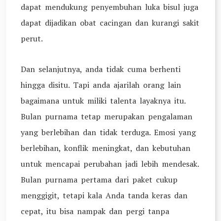
dapat mendukung penyembuhan luka bisul juga
dapat dijadikan obat cacingan dan kurangi sakit
perut.
Dan selanjutnya, anda tidak cuma berhenti
hingga disitu. Tapi anda ajarilah orang lain
bagaimana untuk miliki talenta layaknya itu.
Bulan purnama tetap merupakan pengalaman
yang berlebihan dan tidak terduga. Emosi yang
berlebihan, konflik meningkat, dan kebutuhan
untuk mencapai perubahan jadi lebih mendesak.
Bulan purnama pertama dari paket cukup
menggigit, tetapi kala Anda tanda keras dan
cepat, itu bisa nampak dan pergi tanpa