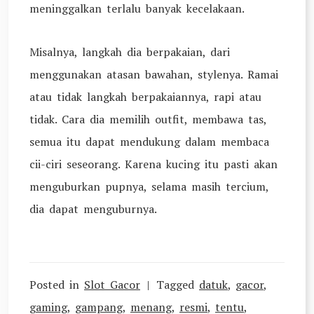
meninggalkan terlalu banyak kecelakaan.
Misalnya, langkah dia berpakaian, dari
menggunakan atasan bawahan, stylenya. Ramai
atau tidak langkah berpakaiannya, rapi atau
tidak. Cara dia memilih outfit, membawa tas,
semua itu dapat mendukung dalam membaca
cii-ciri seseorang. Karena kucing itu pasti akan
menguburkan pupnya, selama masih tercium,
dia dapat menguburnya.
Posted in
Slot Gacor
Tagged
datuk
,
gacor
,
gaming
,
gampang
,
menang
,
resmi
,
tentu
,