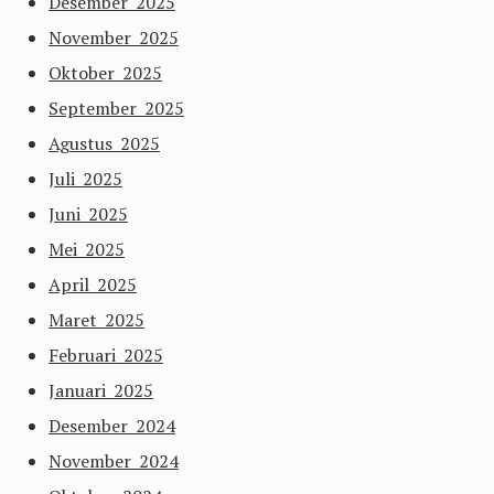
Desember 2025
November 2025
Oktober 2025
September 2025
Agustus 2025
Juli 2025
Juni 2025
Mei 2025
April 2025
Maret 2025
Februari 2025
Januari 2025
Desember 2024
November 2024