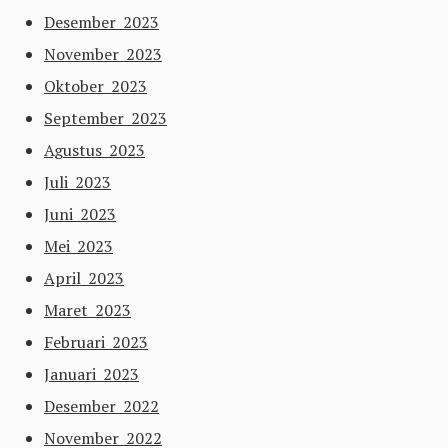
Desember 2023
November 2023
Oktober 2023
September 2023
Agustus 2023
Juli 2023
Juni 2023
Mei 2023
April 2023
Maret 2023
Februari 2023
Januari 2023
Desember 2022
November 2022