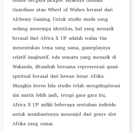
online bergaya jackpot layaknya Goldaur
Guardians atau Wheel of Wishes berasal dari
Alchemy Gaming. Untuk studio muda yang
sedang menempa identitas, hal yang menarik
berasal dari Africa X UP adalah walau tim
menentukan tema yang sama, gameplaynya
relatif imajinatif. Ada sesuatu yang menarik di
Wakanda, ditambah bersama representasi quasi-
spiritual berasal dari hewan besar Afrika.
Mungkin keren bila studio telah mengeksplorasi
sisi mistis lebih jauh, tetapi gara-gara itu,
Africa X UP miliki beberapa sentuhan individu
untuk membantunya menonjol dari genre slot
Afrika yang ramai.