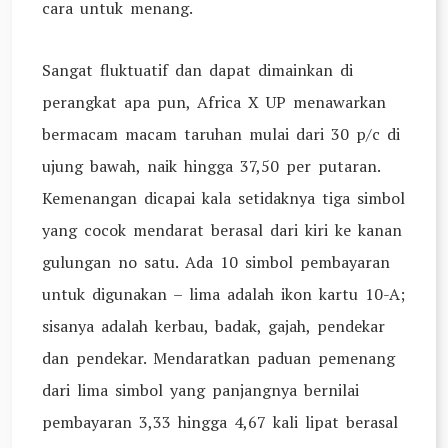
cara untuk menang.
Sangat fluktuatif dan dapat dimainkan di
perangkat apa pun, Africa X UP menawarkan
bermacam macam taruhan mulai dari 30 p/c di
ujung bawah, naik hingga 37,50 per putaran.
Kemenangan dicapai kala setidaknya tiga simbol
yang cocok mendarat berasal dari kiri ke kanan
gulungan no satu. Ada 10 simbol pembayaran
untuk digunakan – lima adalah ikon kartu 10-A;
sisanya adalah kerbau, badak, gajah, pendekar
dan pendekar. Mendaratkan paduan pemenang
dari lima simbol yang panjangnya bernilai
pembayaran 3,33 hingga 4,67 kali lipat berasal