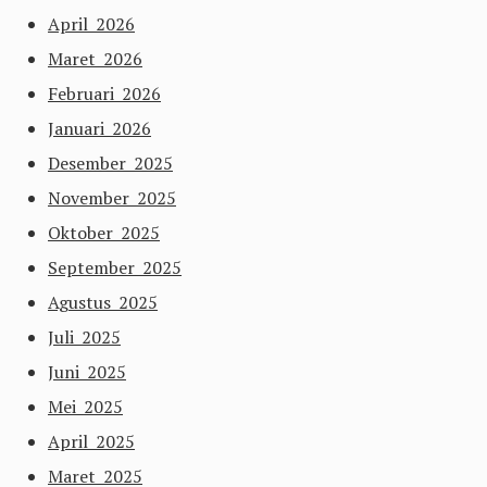
April 2026
Maret 2026
Februari 2026
Januari 2026
Desember 2025
November 2025
Oktober 2025
September 2025
Agustus 2025
Juli 2025
Juni 2025
Mei 2025
April 2025
Maret 2025