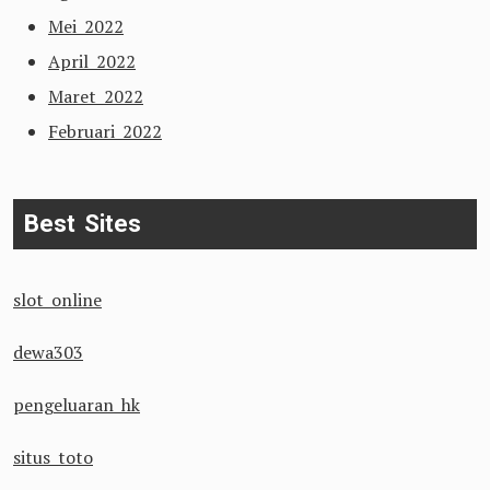
Mei 2022
April 2022
Maret 2022
Februari 2022
Best Sites
slot online
dewa303
pengeluaran hk
situs toto