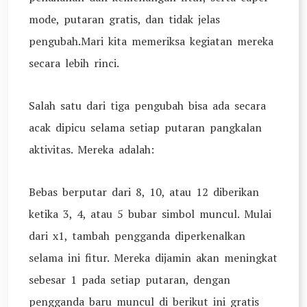
mode, putaran gratis, dan tidak jelas
pengubah.Mari kita memeriksa kegiatan mereka
secara lebih rinci.
Salah satu dari tiga pengubah bisa ada secara
acak dipicu selama setiap putaran pangkalan
aktivitas. Mereka adalah:
Bebas berputar dari 8, 10, atau 12 diberikan
ketika 3, 4, atau 5 bubar simbol muncul. Mulai
dari x1, tambah pengganda diperkenalkan
selama ini fitur. Mereka dijamin akan meningkat
sebesar 1 pada setiap putaran, dengan
pengganda baru muncul di berikut ini gratis