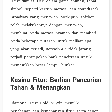
Heist dimuat. Dari dalam game animasi, tebal
simbol, seperti kartun merasa, dan soundtrack
Broadway yang menawan. Meskipun isoftbet
telah melakukannya dengan menawan,
membuat Anda merasa nyaman dan memberi
Anda beberapa putaran untuk melihat apa
yang akan terjadi,
Betcash303
tidak jarang
terjadi perampokan bank pencitraan untuk
memasukkan besar lampu, bunker.
Kasino Fitur: Berlian Pencurian
Tahan & Menangkan
Diamond Heist Hold & Win memiliki
penahanan dan kemenangan fitur, serta caper