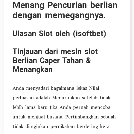
Menang Pencurian berlian
dengan memegangnya.
Ulasan Slot oleh (isoftbet)
Tinjauan dari mesin slot
Berlian Caper Tahan &
Menangkan
Anda menyadari bagaimana lekas Nilai
perhiasan adalah Menurunkan setelah tidak
lebih lama baru Jika Anda pernah mencoba
untuk menjual busana. Pertimbangkan sebuah
tidak diinginkan pernikahan berdering ke a