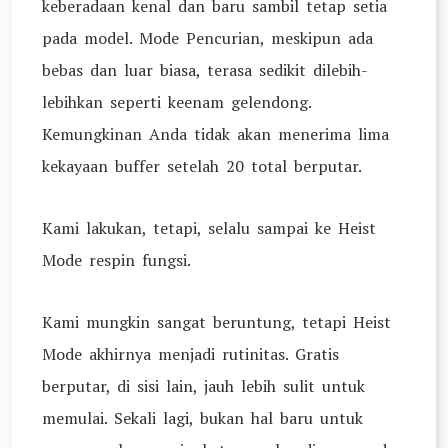
keberadaan kenal dan baru sambil tetap setia
pada model. Mode Pencurian, meskipun ada
bebas dan luar biasa, terasa sedikit dilebih-
lebihkan seperti keenam gelendong.
Kemungkinan Anda tidak akan menerima lima
kekayaan buffer setelah 20 total berputar.
Kami lakukan, tetapi, selalu sampai ke Heist
Mode respin fungsi.
Kami mungkin sangat beruntung, tetapi Heist
Mode akhirnya menjadi rutinitas. Gratis
berputar, di sisi lain, jauh lebih sulit untuk
memulai. Sekali lagi, bukan hal baru untuk