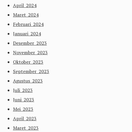
April 2024
Maret 2024
Februari 2024
Januari 2024
Desember 2023
November 2023
Oktober 2023
September 2023
Agustus 2023
Juli 2023
Juni 2023
Mei 2023
April 2023
Maret 2023