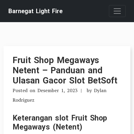
Skip
Barnegat Light Fire
to
content
Fruit Shop Megaways
Netent – Panduan and
Ulasan Gacor Slot BetSoft
Posted on
Desember 1, 2023
by
Dylan
Rodriguez
Keterangan slot Fruit Shop
Megaways (Netent)