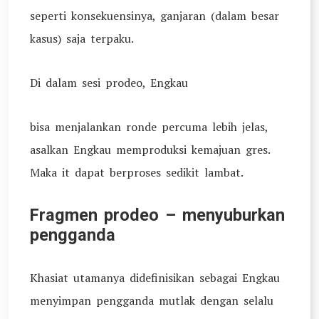
seperti konsekuensinya, ganjaran (dalam besar
kasus) saja terpaku.
Di dalam sesi prodeo, Engkau
bisa menjalankan ronde percuma lebih jelas,
asalkan Engkau memproduksi kemajuan gres.
Maka it dapat berproses sedikit lambat.
Fragmen prodeo – menyuburkan
pengganda
Khasiat utamanya didefinisikan sebagai Engkau
menyimpan pengganda mutlak dengan selalu