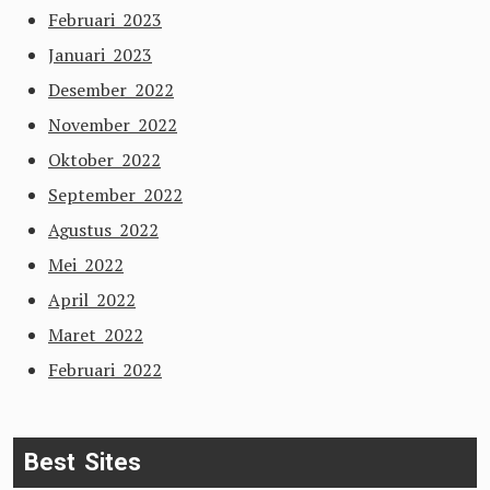
Februari 2023
Januari 2023
Desember 2022
November 2022
Oktober 2022
September 2022
Agustus 2022
Mei 2022
April 2022
Maret 2022
Februari 2022
Best Sites