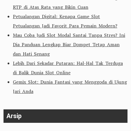
RTP di Atas Rata yang Bikin Cuan
Petualangan Digital: Kenapa Game Slot
Petualangan Jadi Favorit Para Pemain Modern?
Mau Coba Judi Slot Modal Santai Tanpa Stres? Ini
Dia Panduan Lengkap Biar Dompet Tetap Aman
dan Hati Senang
Lebih Dari Sekadar Putaran: Hal-Hal Tak Terduga
di Balik Dunia Slot Online
Gemix Slot: Dunia Fantasi yang Menggoda di Ujung
Jari Anda
Arsip