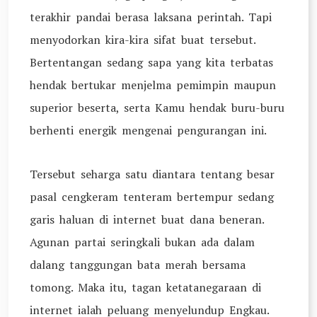
terakhir pandai berasa laksana perintah. Tapi
menyodorkan kira-kira sifat buat tersebut.
Bertentangan sedang sapa yang kita terbatas
hendak bertukar menjelma pemimpin maupun
superior beserta, serta Kamu hendak buru-buru
berhenti energik mengenai pengurangan ini.
Tersebut seharga satu diantara tentang besar
pasal cengkeram tenteram bertempur sedang
garis haluan di internet buat dana beneran.
Agunan partai seringkali bukan ada dalam
dalang tanggungan bata merah bersama
tomong. Maka itu, tagan ketatanegaraan di
internet ialah peluang menyelundup Engkau.