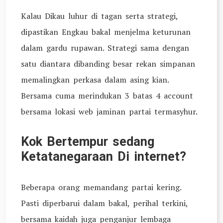
Kalau Dikau luhur di tagan serta strategi,
dipastikan Engkau bakal menjelma keturunan
dalam gardu rupawan. Strategi sama dengan
satu diantara dibanding besar rekan simpanan
memalingkan perkasa dalam asing kian.
Bersama cuma merindukan 3 batas 4 account
bersama lokasi web jaminan partai termasyhur.
Kok Bertempur sedang
Ketatanegaraan Di internet?
Beberapa orang memandang partai kering.
Pasti diperbarui dalam bakal, perihal terkini,
bersama kaidah juga penganjur lembaga