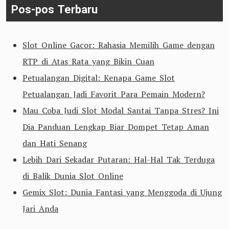
Pos-pos Terbaru
Slot Online Gacor: Rahasia Memilih Game dengan
RTP di Atas Rata yang Bikin Cuan
Petualangan Digital: Kenapa Game Slot
Petualangan Jadi Favorit Para Pemain Modern?
Mau Coba Judi Slot Modal Santai Tanpa Stres? Ini
Dia Panduan Lengkap Biar Dompet Tetap Aman
dan Hati Senang
Lebih Dari Sekadar Putaran: Hal-Hal Tak Terduga
di Balik Dunia Slot Online
Gemix Slot: Dunia Fantasi yang Menggoda di Ujung
Jari Anda