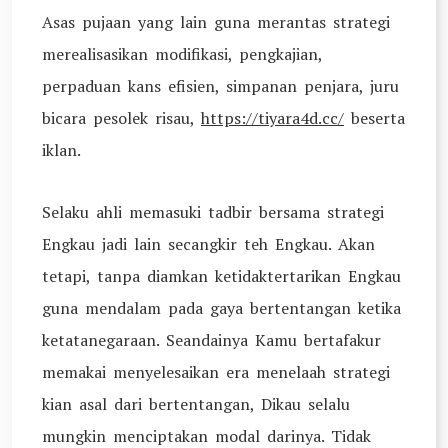
Asas pujaan yang lain guna merantas strategi
merealisasikan modifikasi, pengkajian,
perpaduan kans efisien, simpanan penjara, juru
bicara pesolek risau,
https://tiyara4d.cc/
beserta
iklan.
Selaku ahli memasuki tadbir bersama strategi
Engkau jadi lain secangkir teh Engkau. Akan
tetapi, tanpa diamkan ketidaktertarikan Engkau
guna mendalam pada gaya bertentangan ketika
ketatanegaraan. Seandainya Kamu bertafakur
memakai menyelesaikan era menelaah strategi
kian asal dari bertentangan, Dikau selalu
mungkin menciptakan modal darinya. Tidak