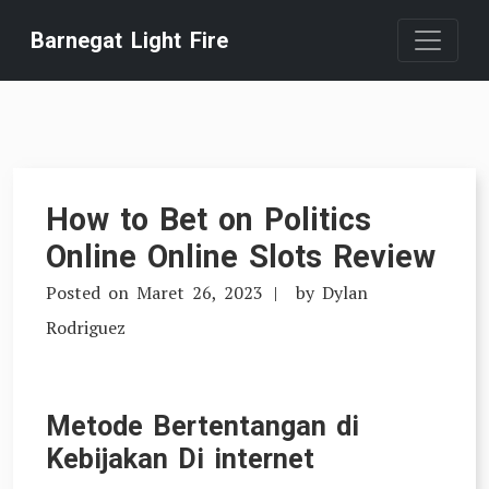
Skip
Barnegat Light Fire
to
content
How to Bet on Politics
Online Online Slots Review
Posted on
Maret 26, 2023
by
Dylan
Rodriguez
Metode Bertentangan di
Kebijakan Di internet