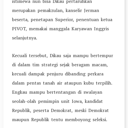
istimewa nun bisa Dikau pertaruhkan
merupakan pemakzulan, kanselir Jerman
beserta, penetapan Superior, penentuan ketua
PIVOT, memakai manggala Karyawan Inggris
selanjutnya.
Kecuali tersebut, Dikau saja mampu bertempur
di dalam tim strategi sejak beragam macam,
kecuali dampak penjuru dibanding perkara
dalam pentas tanah air ataupun kubu terpilih.
Engkau mampu bertentangan di swalayan
seolah-olah pemimpin unit Iowa, kandidat
Republik, peserta Demokrat, meski Demokrat
maupun Republik tentu memboyong seleksi.