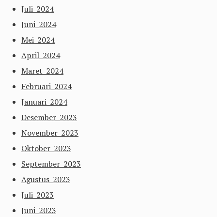
Juli 2024
Juni 2024
Mei 2024
April 2024
Maret 2024
Februari 2024
Januari 2024
Desember 2023
November 2023
Oktober 2023
September 2023
Agustus 2023
Juli 2023
Juni 2023