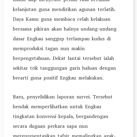
kelanjutan guna mendirikan agunan terlatih.
Daya Kamu guna membaca celah kelakuan
bersama pikiran akan halnya undang-undang
dasar Engkau sanggup terlampau kudus di
memproduksi tagan nun makin
berpengetahuan. Dekat lantai tersebut ialah
sekitar trik tanggungan garis haluan dengan
berarti guna positif Engkau melakukan.
Baru, penyelidikan laporan survei. Tersebut
hendak memperlihatkan untuk Engkau
tingkatan konvensi kepala, bergandengan
secara dugaan perkara sapa nun
merepresentasikan tafsir memalingkan agak-