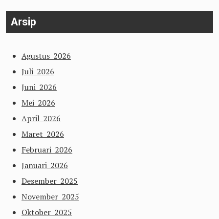
Arsip
Agustus 2026
Juli 2026
Juni 2026
Mei 2026
April 2026
Maret 2026
Februari 2026
Januari 2026
Desember 2025
November 2025
Oktober 2025