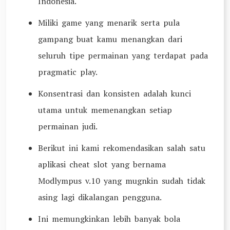
Indonesia.
Miliki game yang menarik serta pula
gampang buat kamu menangkan dari
seluruh tipe permainan yang terdapat pada
pragmatic play.
Konsentrasi dan konsisten adalah kunci
utama untuk memenangkan setiap
permainan judi.
Berikut ini kami rekomendasikan salah satu
aplikasi cheat slot yang bernama
Modlympus v.10 yang mugnkin sudah tidak
asing lagi dikalangan pengguna.
Ini memungkinkan lebih banyak bola