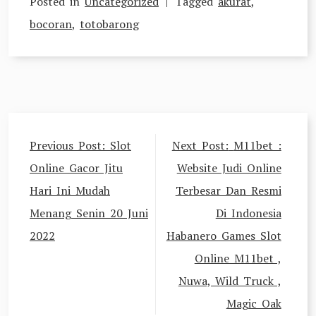
Posted in
Uncategorized
Tagged
akurat
,
bocoran
,
totobarong
Navigasi
Previous Post:
Slot
Next Post:
M11bet :
pos
Online Gacor Jitu
Website Judi Online
Hari Ini Mudah
Terbesar Dan Resmi
Menang Senin 20 Juni
Di Indonesia
2022
Habanero Games Slot
Online M11bet ,
Nuwa, Wild Truck ,
Magic Oak