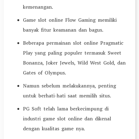
kemenangan.
Game slot online Flow Gaming memiliki
banyak fitur keamanan dan bagus.
Beberapa permainan slot online Pragmatic
Play yang paling populer termasuk Sweet
Bonanza, Joker Jewels, Wild West Gold, dan
Gates of Olympus.
Namun sebelum melakukannya, penting
untuk berhati-hati saat memilih situs.
PG Soft telah lama berkecimpung di
industri game slot online dan dikenal
dengan kualitas game nya.