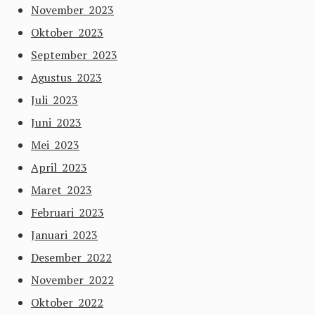
November 2023
Oktober 2023
September 2023
Agustus 2023
Juli 2023
Juni 2023
Mei 2023
April 2023
Maret 2023
Februari 2023
Januari 2023
Desember 2022
November 2022
Oktober 2022