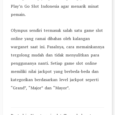
Play’n Go Slot Indonesia agar menarik minat
pemain.
Olympus sendiri termasuk salah satu game slot
online yang ramai dibahas oleh kalangan
warganet saat ini. Pasalnya, cara memainkannya
tergolong mudah dan tidak menyulitkan para
penggunanya nanti. Setiap game slot online
memiliki nilai jackpot yang berbeda-beda dan
kategorikan berdasarkan level jackpot seperti
“Grand”, “Major” dan “Mayor”.