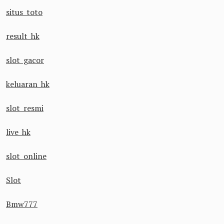
situs toto
result hk
slot gacor
keluaran hk
slot resmi
live hk
slot online
Slot
Bmw777