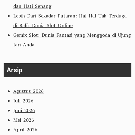
dan Hati Senang
Lebih Dari Sekadar Putaran: Hal-Hal Tak Terduga
di Balik Dunia Slot Online
Gemix Slot: Dunia Fantasi yang Menggoda di Ujung
Jari Anda
Arsip
Agustus 2026
Juli 2026
Juni 2026
Mei 2026
April 2026