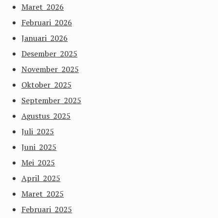
Maret 2026
Februari 2026
Januari 2026
Desember 2025
November 2025
Oktober 2025
September 2025
Agustus 2025
Juli 2025
Juni 2025
Mei 2025
April 2025
Maret 2025
Februari 2025