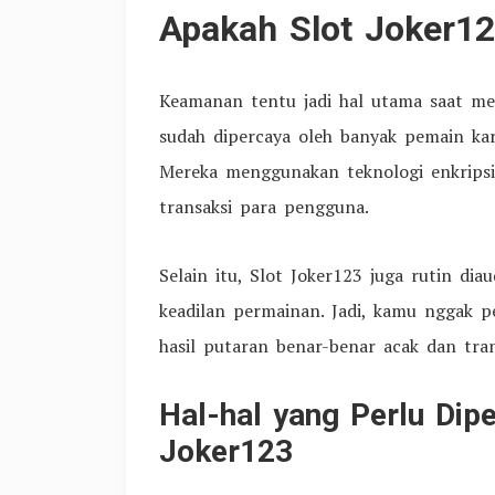
Apakah Slot Joker1
Keamanan tentu jadi hal utama saat memi
sudah dipercaya oleh banyak pemain ka
Mereka menggunakan teknologi enkripsi
transaksi para pengguna.
Selain itu, Slot Joker123 juga rutin d
keadilan permainan. Jadi, kamu nggak p
hasil putaran benar-benar acak dan tra
Hal-hal yang Perlu Dip
Joker123