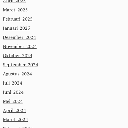
April 2025
Maret 2025
Februari 2025
Januari 2025
Desember 2024
November 2024
Oktober 2024
September 2024
Agustus 2024
Juli 2024
Juni 2024
Mei 2024
April 2024
Maret 2024