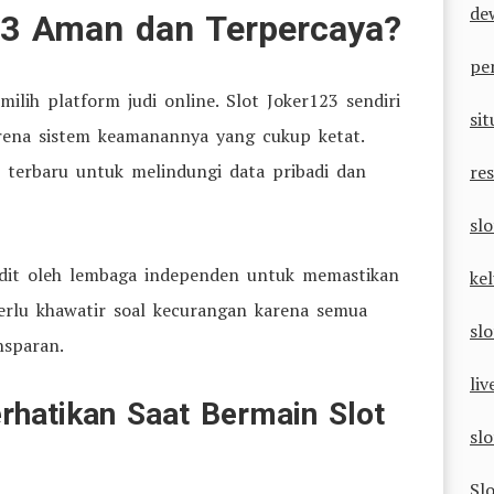
de
23 Aman dan Terpercaya?
pe
lih platform judi online. Slot Joker123 sendiri
sit
rena sistem keamanannya yang cukup ketat.
 terbaru untuk melindungi data pribadi dan
re
sl
iaudit oleh lembaga independen untuk memastikan
ke
erlu khawatir soal kecurangan karena semua
sl
nsparan.
liv
erhatikan Saat Bermain Slot
sl
Sl