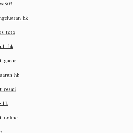
wa303
ngeluaran hk
us toto
sult hk
ot gacor
luaran hk
ot resmi
e hk
ot online
ot