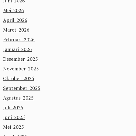
Juni 2026
Mei 2026
April 2026
Maret 2026
Februari 2026
Januari 2026
Desember 2025
November 2025
Oktober 2025
September 2025
Agustus 2025
Juli 2025
Juni 2025
Mei 2025