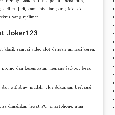
r-friendly. Bahkan untuk pemula sekalipun,
ak ribet. Jadi, kamu bisa langsung fokus ke
eknis yang njelimet.
lot Joker123
ot klasik sampai video slot dengan animasi keren,
 promo dan kesempatan menang jackpot besar
 dan withdraw mudah, plus dukungan berbagai
isa dimainkan lewat PC, smartphone, atau