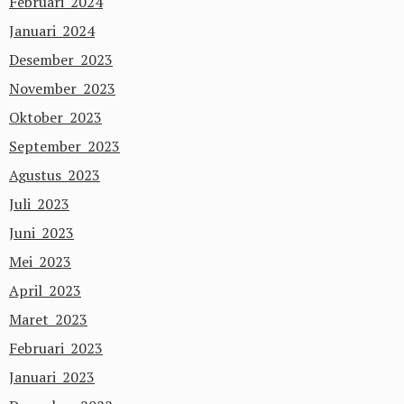
Februari 2024
Januari 2024
Desember 2023
November 2023
Oktober 2023
September 2023
Agustus 2023
Juli 2023
Juni 2023
Mei 2023
April 2023
Maret 2023
Februari 2023
Januari 2023