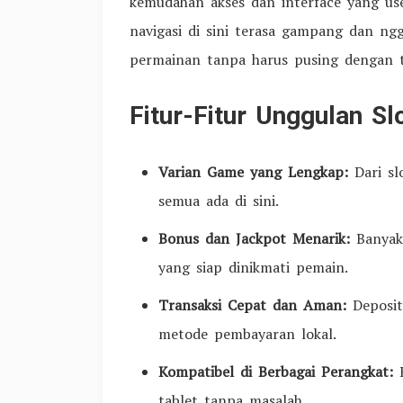
kemudahan akses dan interface yang use
navigasi di sini terasa gampang dan ngg
permainan tanpa harus pusing dengan t
Fitur-Fitur Unggulan S
Varian Game yang Lengkap:
Dari sl
semua ada di sini.
Bonus dan Jackpot Menarik:
Banyak
yang siap dinikmati pemain.
Transaksi Cepat dan Aman:
Deposit
metode pembayaran lokal.
Kompatibel di Berbagai Perangkat:
B
tablet tanpa masalah.