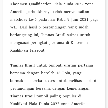
Klasemen Qualification Piala dunia 2022 zona
Amerika pada akhirnya telah menyelesaikan
matchday ke-6 pada hari Rabu 9 Juni 2021 pagi
WIB. Dari hasil 6 pertandingan yang sudah
berlangsung ini, Timnas Brasil sukses untuk
menguasai peringkat pertama di Klasemen
Kualifikasi tersebut.
Timnas Brasil untuk tempati urutan pertama
bersama dengan beroleh 18 Poin, yang
bermakna mereka sukses untuk melibas habis 6
pertandingan bersama dengan kemenangan
Timnas Brasil tampil paling populer di
Kualfikasi Piala Dunia 2022 zona Amerika