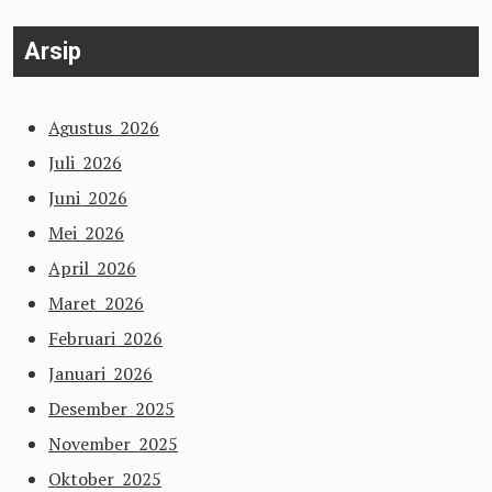
Arsip
Agustus 2026
Juli 2026
Juni 2026
Mei 2026
April 2026
Maret 2026
Februari 2026
Januari 2026
Desember 2025
November 2025
Oktober 2025