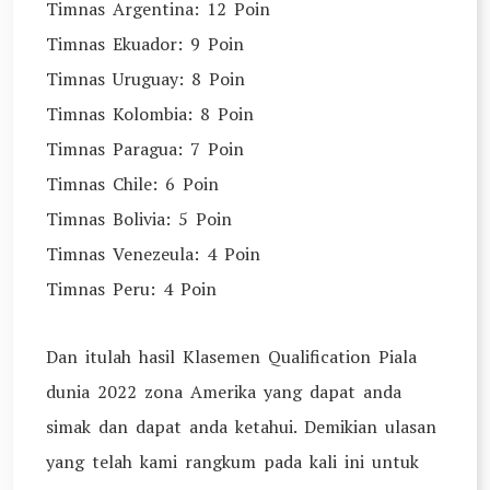
Timnas Argentina: 12 Poin
Timnas Ekuador: 9 Poin
Timnas Uruguay: 8 Poin
Timnas Kolombia: 8 Poin
Timnas Paragua: 7 Poin
Timnas Chile: 6 Poin
Timnas Bolivia: 5 Poin
Timnas Venezeula: 4 Poin
Timnas Peru: 4 Poin
Dan itulah hasil Klasemen Qualification Piala
dunia 2022 zona Amerika yang dapat anda
simak dan dapat anda ketahui. Demikian ulasan
yang telah kami rangkum pada kali ini untuk