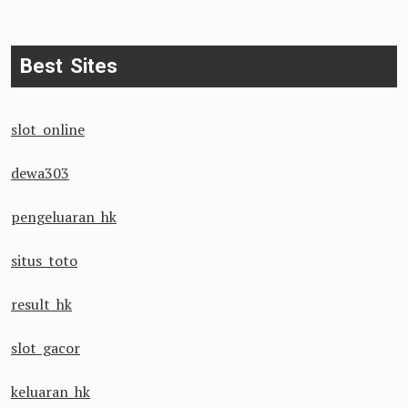
Best Sites
slot online
dewa303
pengeluaran hk
situs toto
result hk
slot gacor
keluaran hk