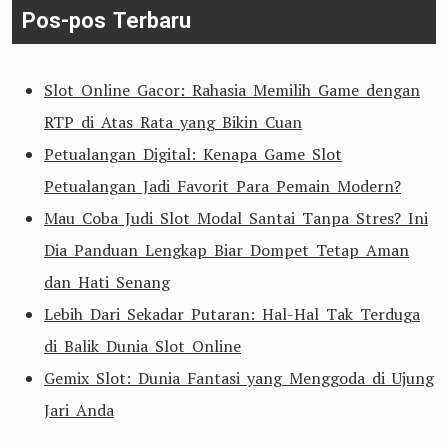
Pos-pos Terbaru
Slot Online Gacor: Rahasia Memilih Game dengan
RTP di Atas Rata yang Bikin Cuan
Petualangan Digital: Kenapa Game Slot
Petualangan Jadi Favorit Para Pemain Modern?
Mau Coba Judi Slot Modal Santai Tanpa Stres? Ini
Dia Panduan Lengkap Biar Dompet Tetap Aman
dan Hati Senang
Lebih Dari Sekadar Putaran: Hal-Hal Tak Terduga
di Balik Dunia Slot Online
Gemix Slot: Dunia Fantasi yang Menggoda di Ujung
Jari Anda