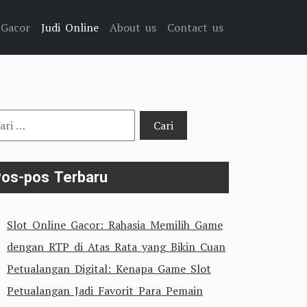
 Gacor
Judi Online
About us
Contact us
i
tuk:
os-pos Terbaru
Slot Online Gacor: Rahasia Memilih Game
dengan RTP di Atas Rata yang Bikin Cuan
Petualangan Digital: Kenapa Game Slot
Petualangan Jadi Favorit Para Pemain