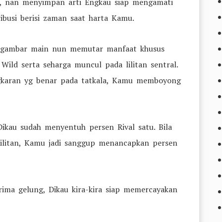
as, nan menyimpan arti Engkau siap mengamati
busi berisi zaman saat harta Kamu.
i gambar main nun memutar manfaat khusus
 Wild serta seharga muncul pada lilitan sentral.
ngkaran yg benar pada tatkala, Kamu memboyong
ikau sudah menyentuh persen Rival satu. Bila
lilitan, Kamu jadi sanggup menancapkan persen
ima gelung, Dikau kira-kira siap memercayakan