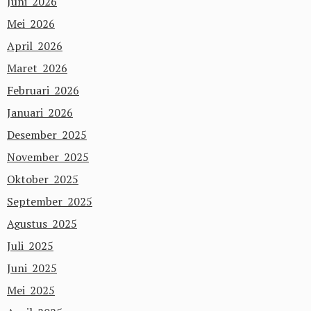
Juni 2026
Mei 2026
April 2026
Maret 2026
Februari 2026
Januari 2026
Desember 2025
November 2025
Oktober 2025
September 2025
Agustus 2025
Juli 2025
Juni 2025
Mei 2025