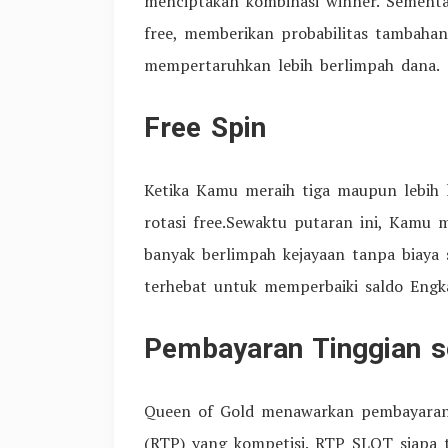
menciptakan kombinasi winner. Sement
free, memberikan probabilitas tambahan
mempertaruhkan lebih berlimpah dana.
Free Spin
Ketika Kamu meraih tiga maupun lebih 
rotasi free.Sewaktu putaran ini, Kamu
banyak berlimpah kejayaan tanpa biaya 
terhebat untuk memperbaiki saldo Eng
Pembayaran Tinggian s
Queen of Gold menawarkan pembayaran s
(RTP) yang kompetisi. RTP SLOT siapa