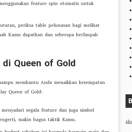
menggunakan feature spin otomatis untuk
utaran, periksa table pelunasan bagi melihat
nah Kamu dapatkan dan seberapa berlimpah
 di Queen of Gold
pa mampu membantu Anda menaikkan kesempatan
lay Queen of Gold:
B
menyadari segala feature dan juga simbol
ngerti, makin bagus taktik Kamu.
sl
an budget sebelum ini bermula bermain-main dan