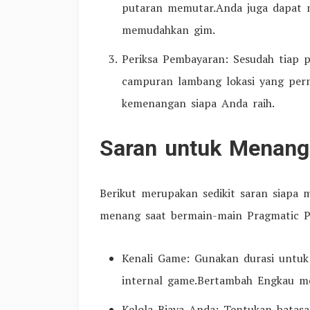
putaran memutar.Anda juga dapat 
memudahkan gim.
Periksa Pembayaran: Sesudah tiap p
campuran lambang lokasi yang per
kemenangan siapa Anda raih.
Saran untuk Menang
Berikut merupakan sedikit saran sia
menang saat bermain-main Pragmatic P
Kenali Game: Gunakan durasi untuk 
internal game.Bertambah Engkau me
Kelola Biaya Anda: Tentukan batas