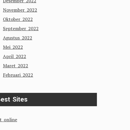
Desember 2022
November 2022
Oktober 2022
September 2022
Agustus 2022
Mei 2022
April 2022
Maret 2022
Februari 2022
est Sites
ot online