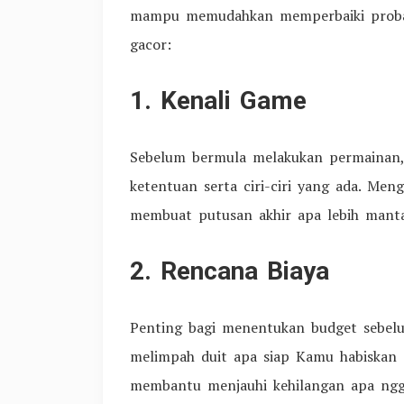
mampu memudahkan memperbaiki probab
gacor:
1. Kenali Game
Sebelum bermula melakukan permainan,
ketentuan serta ciri-ciri yang ada. Me
membuat putusan akhir apa lebih mant
2. Rencana Biaya
Penting bagi menentukan budget sebel
melimpah duit apa siap Kamu habiskan d
membantu menjauhi kehilangan apa ng