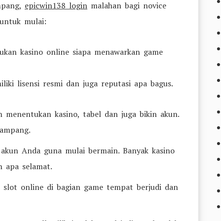
mpang,
epicwin138 login
malahan bagi novice
 untuk mulai:
tukan kasino online siapa menawarkan game
iki lisensi resmi dan juga reputasi apa bagus.
h menentukan kasino, tabel dan juga bikin akun.
gampang.
e akun Anda guna mulai bermain. Banyak kasino
 apa selamat.
s slot online di bagian game tempat berjudi dan