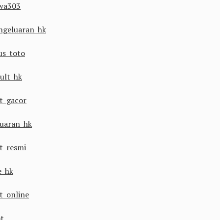
wa303
ngeluaran hk
us toto
sult hk
ot gacor
luaran hk
ot resmi
e hk
ot online
ot