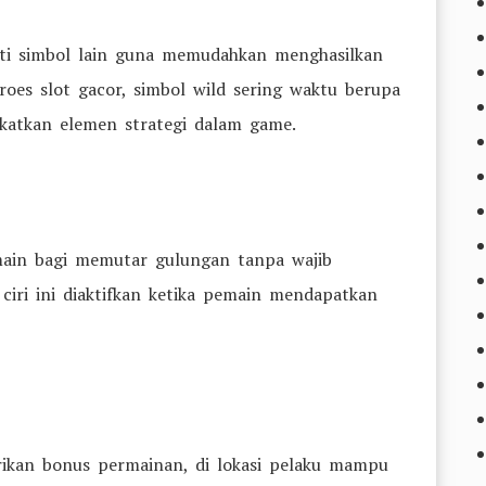
ti simbol lain guna memudahkan menghasilkan
oes slot gacor, simbol wild sering waktu berupa
gkatkan elemen strategi dalam game.
ain bagi memutar gulungan tanpa wajib
ciri ini diaktifkan ketika pemain mendapatkan
rikan bonus permainan, di lokasi pelaku mampu