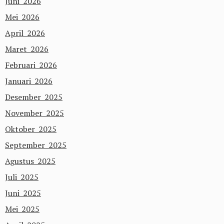
Juni 2026
Mei 2026
April 2026
Maret 2026
Februari 2026
Januari 2026
Desember 2025
November 2025
Oktober 2025
September 2025
Agustus 2025
Juli 2025
Juni 2025
Mei 2025