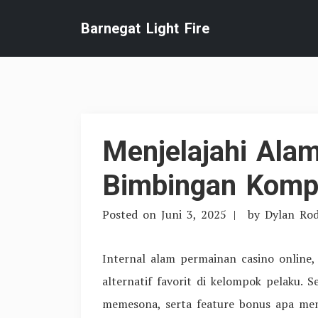
Skip
Barnegat Light Fire
to
content
Menjelajahi Alam
Bimbingan Kompl
Posted on
Juni 3, 2025
by
Dylan Rod
Internal alam permainan casino online, 
alternatif favorit di kelompok pelaku.
memesona, serta feature bonus apa men