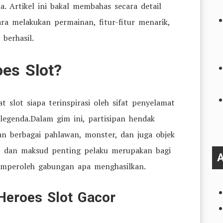
. Artikel ini bakal membahas secara detail
ra melakukan permainan, fitur-fitur menarik,
berhasil.
es Slot?
 slot siapa terinspirasi oleh sifat penyelamat
egenda.Dalam gim ini, partisipan hendak
 berbagai pahlawan, monster, dan juga objek
ain, dan maksud penting pelaku merupakan bagi
A
mperoleh gabungan apa menghasilkan.
Heroes Slot Gacor