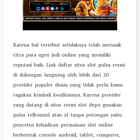
Karena hal tersebut setidaknya telah merusak
citra para agen judi online yang memiliki
reputasi baik. Link daftar situs slot pulsa resmi
di dukungan langsung oleh lebih dari 20
provider populer dunia yang tidak perlu kamu
ragukan kembali kwalitasnya. Karena provider
yang datang di situs resmi slot depo gunakan
pulsa telkomsel atau xl tanpa potongan yaitu
pencetus kehadiran permainan slot online
berbentuk console android, tablet, computer,