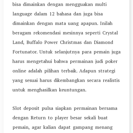
bisa dimainkan dengan mengguakan multi
language dalam 12 bahasa dan juga bisa
dimainkan dengan mata uang apapun. Inilah
beragam rekomendasi mesinnya seperti Crystal
Land, Buffalo Power Christmas dan Diamond
Fortunator. Untuk selanjutnya para pemain juga
harus mengetahui bahwa permainan judi poker
online adalah pilihan terbaik. Adapun strategi
yang sesuai harus dikembangkan secara realistis
untuk menghasilkan keuntungan.
Slot deposit pulsa siapkan permainan bersama
dengan Return to player besar sekali buat
pemain, agar kalian dapat gampang menang