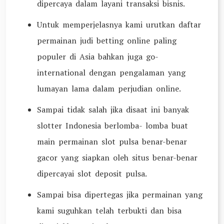
dipercaya dalam layani transaksi bisnis.
Untuk memperjelasnya kami urutkan daftar
permainan judi betting online paling
populer di Asia bahkan juga go-
international dengan pengalaman yang
lumayan lama dalam perjudian online.
Sampai tidak salah jika disaat ini banyak
slotter Indonesia berlomba- lomba buat
main permainan slot pulsa benar-benar
gacor yang siapkan oleh situs benar-benar
dipercayai slot deposit pulsa.
Sampai bisa dipertegas jika permainan yang
kami suguhkan telah terbukti dan bisa