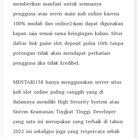
memberikan manfaat untuk semuanya
pengguna atau servis main judi online karena
100% mudah dan online24jam dapat digunakan
kapan saja sesuai sama keingingan kalian. Situs
daftar link game slot deposit pulsa 10rb tanpa
potongan tidak akan mendapat perhatian
pengguna jika tidak kredibel.
MENTARI138 hanya menggunakan server situs
judi slot online paling canggih yang di
dalamnya memiliki High Security System atau
Sistem Keamanan Tingkat Tinggi. Developer
yang satu ini merupakan yang terbaik di tahun
2022 ini sekaligus juga yang terpercaya sebab