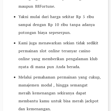
maupun 88Fortune.
Yakni mulai dari harga sekitar Rp 5 ribu
sampai dengan Rp 10 ribu tanpa adanya
potongan biaya sepeserpun.
Kami juga menawarkan sekian tidak sedikit
permainan slot online teranyar casino
online yang memberikan pengalaman klub
nyata di mana pun Anda berada.
Melalui pemahaman permainan yang cukup,
manajemen modal , hingga semangat
meraih kemenangan sekiranya dapat
membantu kamu untuk bisa merah jackpot
dan kemenangan.