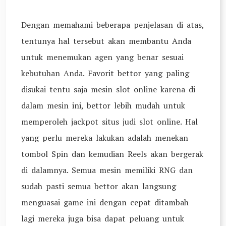
Dengan memahami beberapa penjelasan di atas,
tentunya hal tersebut akan membantu Anda
untuk menemukan agen yang benar sesuai
kebutuhan Anda. Favorit bettor yang paling
disukai tentu saja mesin slot online karena di
dalam mesin ini, bettor lebih mudah untuk
memperoleh jackpot situs judi slot online. Hal
yang perlu mereka lakukan adalah menekan
tombol Spin dan kemudian Reels akan bergerak
di dalamnya. Semua mesin memiliki RNG dan
sudah pasti semua bettor akan langsung
menguasai game ini dengan cepat ditambah
lagi mereka juga bisa dapat peluang untuk