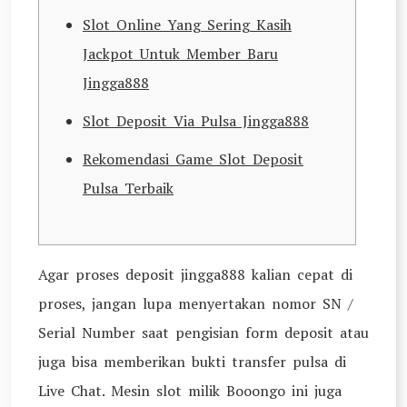
Slot Online Yang Sering Kasih
Jackpot Untuk Member Baru
Jingga888
Slot Deposit Via Pulsa Jingga888
Rekomendasi Game Slot Deposit
Pulsa Terbaik
Agar proses deposit jingga888 kalian cepat di
proses, jangan lupa menyertakan nomor SN /
Serial Number saat pengisian form deposit atau
juga bisa memberikan bukti transfer pulsa di
Live Chat. Mesin slot milik Booongo ini juga