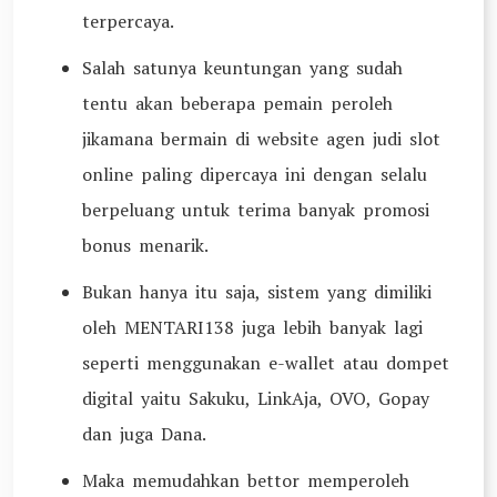
terpercaya.
Salah satunya keuntungan yang sudah
tentu akan beberapa pemain peroleh
jikamana bermain di website agen judi slot
online paling dipercaya ini dengan selalu
berpeluang untuk terima banyak promosi
bonus menarik.
Bukan hanya itu saja, sistem yang dimiliki
oleh MENTARI138 juga lebih banyak lagi
seperti menggunakan e-wallet atau dompet
digital yaitu Sakuku, LinkAja, OVO, Gopay
dan juga Dana.
Maka memudahkan bettor memperoleh