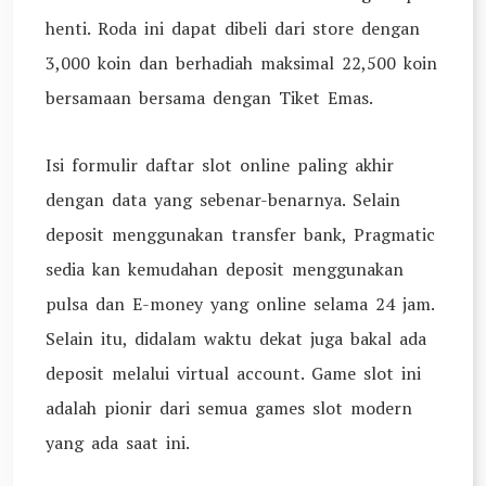
henti. Roda ini dapat dibeli dari store dengan
3,000 koin dan berhadiah maksimal 22,500 koin
bersamaan bersama dengan Tiket Emas.
Isi formulir daftar slot online paling akhir
dengan data yang sebenar-benarnya. Selain
deposit menggunakan transfer bank, Pragmatic
sedia kan kemudahan deposit menggunakan
pulsa dan E-money yang online selama 24 jam.
Selain itu, didalam waktu dekat juga bakal ada
deposit melalui virtual account. Game slot ini
adalah pionir dari semua games slot modern
yang ada saat ini.