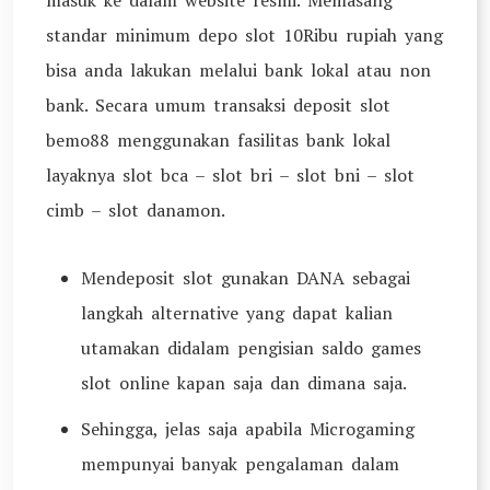
masuk ke dalam website resmi. Memasang
standar minimum depo slot 10Ribu rupiah yang
bisa anda lakukan melalui bank lokal atau non
bank. Secara umum transaksi deposit slot
bemo88 menggunakan fasilitas bank lokal
layaknya slot bca – slot bri – slot bni – slot
cimb – slot danamon.
Mendeposit slot gunakan DANA sebagai
langkah alternative yang dapat kalian
utamakan didalam pengisian saldo games
slot online kapan saja dan dimana saja.
Sehingga, jelas saja apabila Microgaming
mempunyai banyak pengalaman dalam