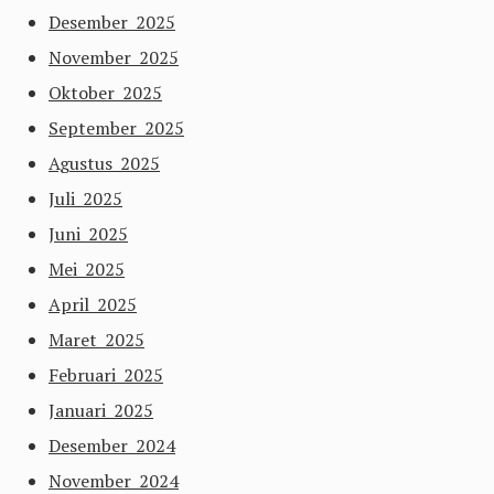
Desember 2025
November 2025
Oktober 2025
September 2025
Agustus 2025
Juli 2025
Juni 2025
Mei 2025
April 2025
Maret 2025
Februari 2025
Januari 2025
Desember 2024
November 2024