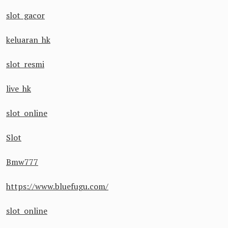
slot gacor
keluaran hk
slot resmi
live hk
slot online
Slot
Bmw777
https://www.bluefugu.com/
slot online