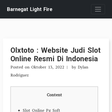
Skip
Barnegat Light Fire
to
content
Olxtoto : Website Judi Slot
Online Resmi Di Indonesia
Posted on
Oktober 13, 2022
by
Dylan
Rodriguez
Content
Slot Online Pg Soft