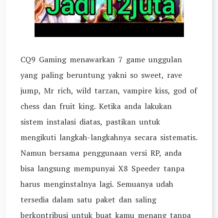
CQ9 Gaming menawarkan 7 game unggulan
yang paling beruntung yakni so sweet, rave
jump, Mr rich, wild tarzan, vampire kiss, god of
chess dan fruit king. Ketika anda lakukan
sistem instalasi diatas, pastikan untuk
mengikuti langkah-langkahnya secara sistematis.
Namun bersama penggunaan versi RP, anda
bisa langsung mempunyai X8 Speeder tanpa
harus menginstalnya lagi. Semuanya udah
tersedia dalam satu paket dan saling
berkontribusi untuk buat kamu menang tanpa