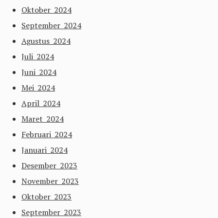
Oktober 2024
September 2024
Agustus 2024
Juli 2024
Juni 2024
Mei 2024
April 2024
Maret 2024
Februari 2024
Januari 2024
Desember 2023
November 2023
Oktober 2023
September 2023