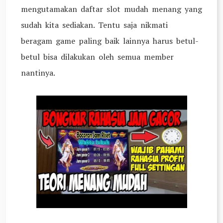
mengutamakan daftar slot mudah menang yang
sudah kita sediakan. Tentu saja nikmati
beragam game paling baik lainnya harus betul-
betul bisa dilakukan oleh semua member
nantinya.