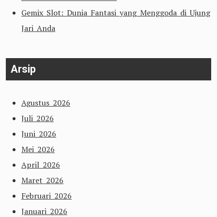
Gemix Slot: Dunia Fantasi yang Menggoda di Ujung
Jari Anda
Arsip
Agustus 2026
Juli 2026
Juni 2026
Mei 2026
April 2026
Maret 2026
Februari 2026
Januari 2026