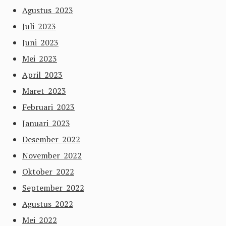
Agustus 2023
Juli 2023
Juni 2023
Mei 2023
April 2023
Maret 2023
Februari 2023
Januari 2023
Desember 2022
November 2022
Oktober 2022
September 2022
Agustus 2022
Mei 2022