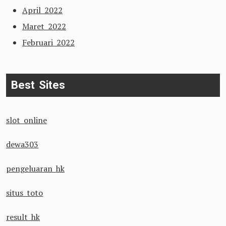
April 2022
Maret 2022
Februari 2022
Best Sites
slot online
dewa303
pengeluaran hk
situs toto
result hk