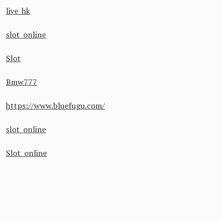
live hk
slot online
Slot
Bmw777
https://www.bluefugu.com/
slot online
Slot online