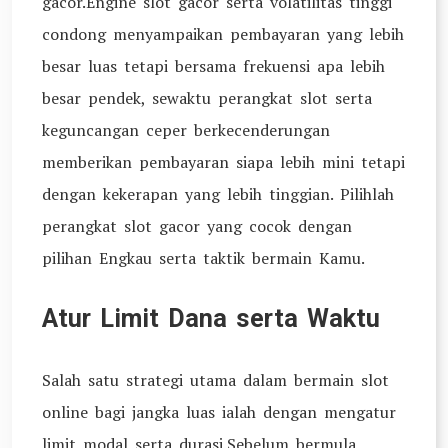
gacor.Engine slot gacor serta volatilitas tinggi
condong menyampaikan pembayaran yang lebih
besar luas tetapi bersama frekuensi apa lebih
besar pendek, sewaktu perangkat slot serta
keguncangan ceper berkecenderungan
memberikan pembayaran siapa lebih mini tetapi
dengan kekerapan yang lebih tinggian. Pilihlah
perangkat slot gacor yang cocok dengan
pilihan Engkau serta taktik bermain Kamu.
Atur Limit Dana serta Waktu
Salah satu strategi utama dalam bermain slot
online bagi jangka luas ialah dengan mengatur
limit modal serta durasi.Sebelum bermula