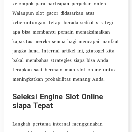
kelompok para partisipan perjudian onlen.
Walaupun slot gacor didasarkan atas
keberuntungan, tetapi berada sedikit strategi
apa bisa membantu pemain memaksimalkan
kapasitas mereka semua bagi mencapai manfaat
jangka lama. Internal artikel ini,
gtatogel
kita
bakal membahas strategies siapa bisa Anda
terapkan saat bermain-main slot online untuk
meningkatkan probabilitas menang Anda.
Seleksi Engine Slot Online
siapa Tepat
Langkah pertama internal menggunakan