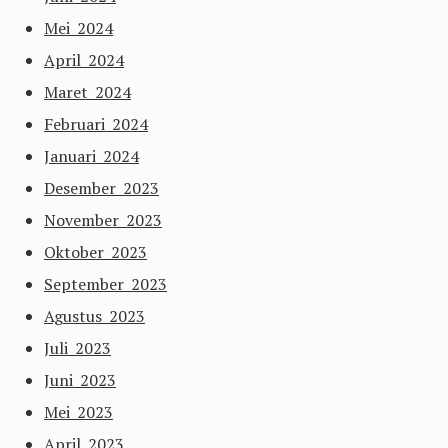
Mei 2024
April 2024
Maret 2024
Februari 2024
Januari 2024
Desember 2023
November 2023
Oktober 2023
September 2023
Agustus 2023
Juli 2023
Juni 2023
Mei 2023
April 2023