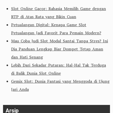
Slot Online Gacor: Rahasia Memilih Game dengan
RTP di Atas Rata yang Bikin Cuan
Petualangan Digital: Kenapa Game Slot
Petualangan Jadi Favorit Para Pemain Modern?
Mau Coba Judi Slot Modal Santai Tanpa Stres? Ini
Dia Panduan Lengkap Biar Dompet Tetap Aman
dan Hati Senang
Lebih Dari Sekadar Putaran: Hal-Hal Tak Terduga
di Balik Dunia Slot Online
Gemix Slot: Dunia Fantasi yang Menggoda di Ujung
Jari Anda
Arsip