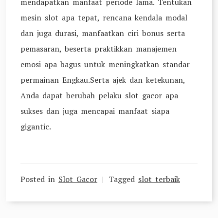
mendapatkan manfaat periode lama. Tentukan
mesin slot apa tepat, rencana kendala modal
dan juga durasi, manfaatkan ciri bonus serta
pemasaran, beserta praktikkan manajemen
emosi apa bagus untuk meningkatkan standar
permainan Engkau.Serta ajek dan ketekunan,
Anda dapat berubah pelaku slot gacor apa
sukses dan juga mencapai manfaat siapa
gigantic.
Posted in
Slot Gacor
Tagged
slot terbaik