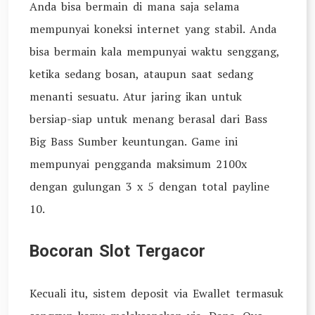
Anda bisa bermain di mana saja selama
mempunyai koneksi internet yang stabil. Anda
bisa bermain kala mempunyai waktu senggang,
ketika sedang bosan, ataupun saat sedang
menanti sesuatu. Atur jaring ikan untuk
bersiap-siap untuk menang berasal dari Bass
Big Bass Sumber keuntungan. Game ini
mempunyai pengganda maksimum 2100x
dengan gulungan 3 x 5 dengan total payline
10.
Bocoran Slot Tergacor
Kecuali itu, sistem deposit via Ewallet termasuk