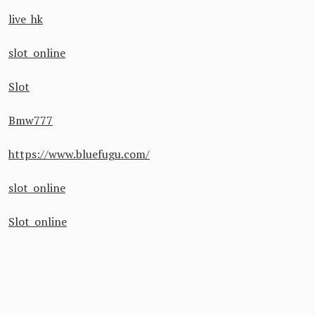
live hk
slot online
Slot
Bmw777
https://www.bluefugu.com/
slot online
Slot online