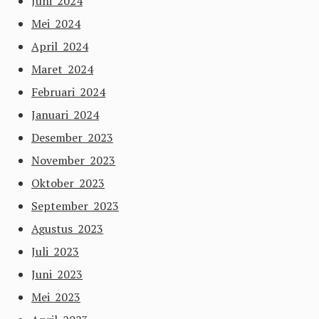
Juni 2024
Mei 2024
April 2024
Maret 2024
Februari 2024
Januari 2024
Desember 2023
November 2023
Oktober 2023
September 2023
Agustus 2023
Juli 2023
Juni 2023
Mei 2023