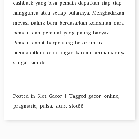
cashback yang bisa pemain dapatkan tiap-tiap
minggunya atau setiap bulannya. Menghadirkan
inovasi paling baru berdasarkan keinginan para
pemain dan peminat yang paling banyak.
Pemain dapat berpeluang besar untuk
mendapatkan keuntungan karena permainannya
sangat simple.
Posted in
Slot Gacor
Tagged
gacor
,
online
,
pragmatic
,
pulsa
,
situs
,
slot88