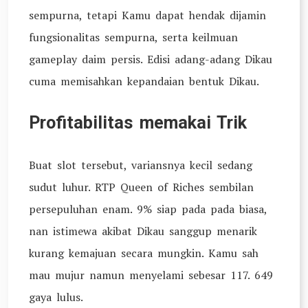
sempurna, tetapi Kamu dapat hendak dijamin
fungsionalitas sempurna, serta keilmuan
gameplay daim persis. Edisi adang-adang Dikau
cuma memisahkan kepandaian bentuk Dikau.
Profitabilitas memakai Trik
Buat slot tersebut, variansnya kecil sedang
sudut luhur. RTP Queen of Riches sembilan
persepuluhan enam. 9% siap pada pada biasa,
nan istimewa akibat Dikau sanggup menarik
kurang kemajuan secara mungkin. Kamu sah
mau mujur namun menyelami sebesar 117. 649
gaya lulus.