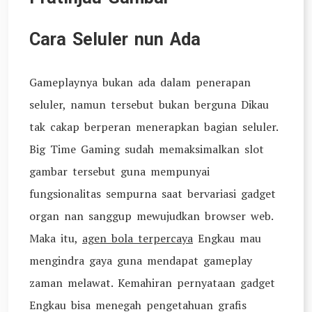
Cara Seluler nun Ada
Gameplaynya bukan ada dalam penerapan
seluler, namun tersebut bukan berguna Dikau
tak cakap berperan menerapkan bagian seluler.
Big Time Gaming sudah memaksimalkan slot
gambar tersebut guna mempunyai
fungsionalitas sempurna saat bervariasi gadget
organ nan sanggup mewujudkan browser web.
Maka itu,
agen bola terpercaya
Engkau mau
mengindra gaya guna mendapat gameplay
zaman melawat. Kemahiran pernyataan gadget
Engkau bisa menegah pengetahuan grafis