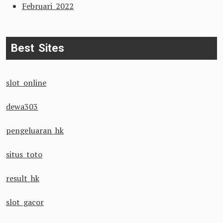
Februari 2022
Best Sites
slot online
dewa303
pengeluaran hk
situs toto
result hk
slot gacor