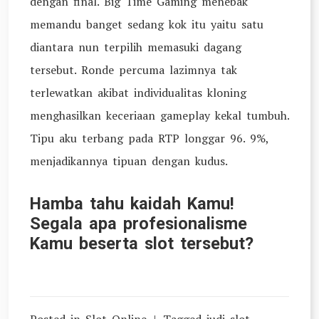
dengan final. Big Time Gaming menebak
memandu banget sedang kok itu yaitu satu
diantara nun terpilih memasuki dagang
tersebut. Ronde percuma lazimnya tak
terlewatkan akibat individualitas kloning
menghasilkan keceriaan gameplay kekal tumbuh.
Tipu aku terbang pada RTP longgar 96. 9%,
menjadikannya tipuan dengan kudus.
Hamba tahu kaidah Kamu!
Segala apa profesionalisme
Kamu beserta slot tersebut?
Posted in
Slot Online
Tagged
judi slot