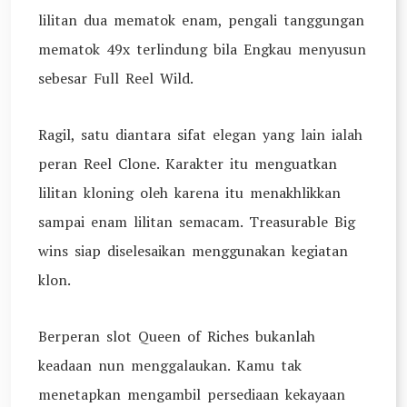
lilitan dua mematok enam, pengali tanggungan
mematok 49x terlindung bila Engkau menyusun
sebesar Full Reel Wild.
Ragil, satu diantara sifat elegan yang lain ialah
peran Reel Clone. Karakter itu menguatkan
lilitan kloning oleh karena itu menakhlikkan
sampai enam lilitan semacam. Treasurable Big
wins siap diselesaikan menggunakan kegiatan
klon.
Berperan slot Queen of Riches bukanlah
keadaan nun menggalaukan. Kamu tak
menetapkan mengambil persediaan kekayaan