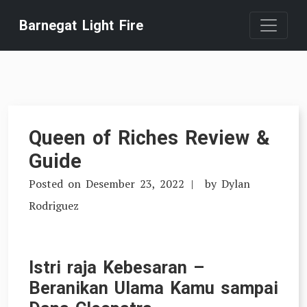
Skip
Barnegat Light Fire
to
content
Queen of Riches Review &
Guide
Posted on
Desember 23, 2022
by
Dylan
Rodriguez
Istri raja Kebesaran –
Beranikan Ulama Kamu sampai