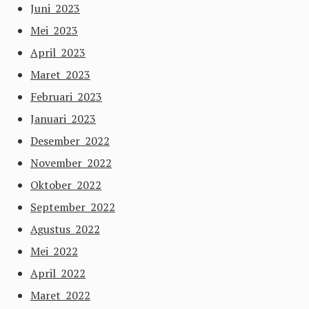
Juni 2023
Mei 2023
April 2023
Maret 2023
Februari 2023
Januari 2023
Desember 2022
November 2022
Oktober 2022
September 2022
Agustus 2022
Mei 2022
April 2022
Maret 2022