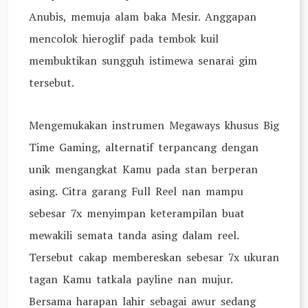
Anubis, memuja alam baka Mesir. Anggapan
mencolok hieroglif pada tembok kuil
membuktikan sungguh istimewa senarai gim
tersebut.
Mengemukakan instrumen Megaways khusus Big
Time Gaming, alternatif terpancang dengan
unik mengangkat Kamu pada stan berperan
asing. Citra garang Full Reel nan mampu
sebesar 7x menyimpan keterampilan buat
mewakili semata tanda asing dalam reel.
Tersebut cakap membereskan sebesar 7x ukuran
tagan Kamu tatkala payline nan mujur.
Bersama harapan lahir sebagai awur sedang