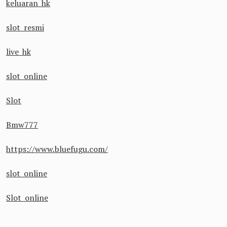
keluaran hk
slot resmi
live hk
slot online
Slot
Bmw777
https://www.bluefugu.com/
slot online
Slot online