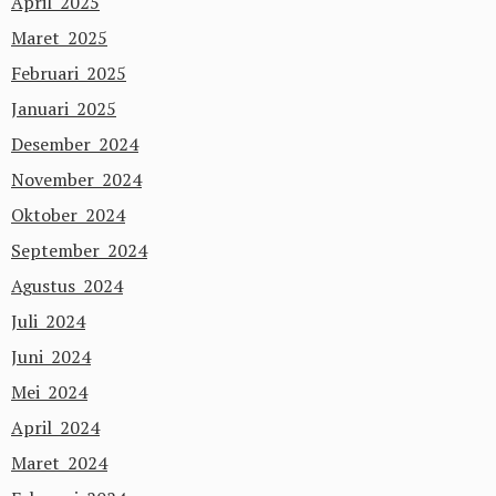
April 2025
Maret 2025
Februari 2025
Januari 2025
Desember 2024
November 2024
Oktober 2024
September 2024
Agustus 2024
Juli 2024
Juni 2024
Mei 2024
April 2024
Maret 2024