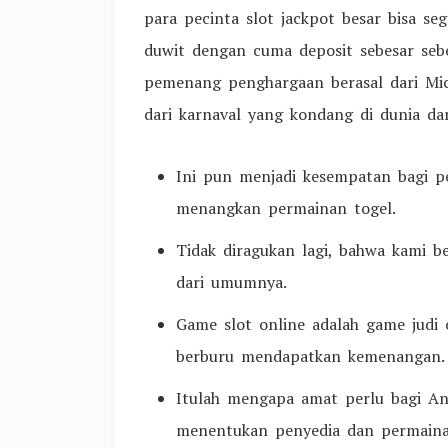
para pecinta slot jackpot besar bisa se
duwit dengan cuma deposit sebesar sebe
pemenang penghargaan berasal dari Micr
dari karnaval yang kondang di dunia d
Ini pun menjadi kesempatan bagi p
menangkan permainan togel.
Tidak diragukan lagi, bahwa kami b
dari umumnya.
Game slot online adalah game judi 
berburu mendapatkan kemenangan.
Itulah mengapa amat perlu bagi An
menentukan penyedia dan permaina