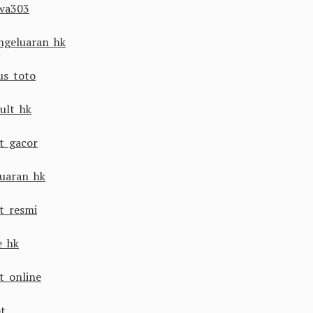
wa303
ngeluaran hk
us toto
sult hk
ot gacor
luaran hk
ot resmi
e hk
ot online
ot