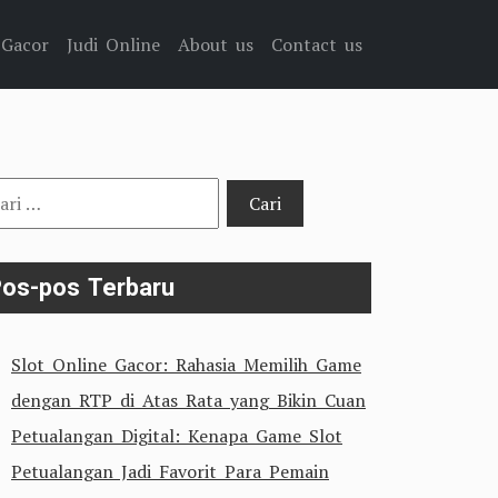
 Gacor
Judi Online
About us
Contact us
i
tuk:
os-pos Terbaru
Slot Online Gacor: Rahasia Memilih Game
dengan RTP di Atas Rata yang Bikin Cuan
Petualangan Digital: Kenapa Game Slot
Petualangan Jadi Favorit Para Pemain