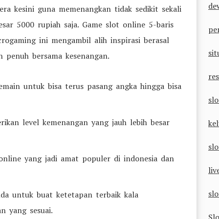
de
gera kesini guna memenangkan tidak sedikit sekali
sar 5000 rupiah saja. Game slot online 5-baris
pe
ogaming ini mengambil alih inspirasi berasal
sit
an penuh bersama kesenangan.
re
emain untuk bisa terus pasang angka hingga bisa
sl
erikan level kemenangan yang jauh lebih besar
ke
sl
online yang jadi amat populer di indonesia dan
liv
sl
da untuk buat ketetapan terbaik kala
n yang sesuai.
Sl