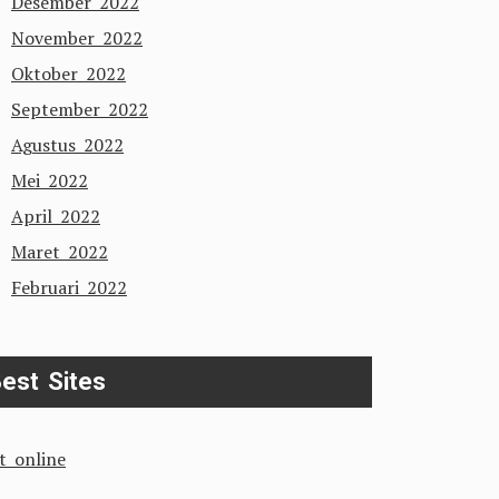
Desember 2022
November 2022
Oktober 2022
September 2022
Agustus 2022
Mei 2022
April 2022
Maret 2022
Februari 2022
est Sites
ot online