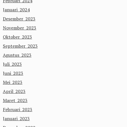
Februari 2024
Januari 2024
Desember 2023
November 2023
Oktober 2023
September 2023
Agustus 2023
Juli 2023
Juni 2023
Mei 2023
April 2023
Maret 2023
Februari 2023
Januari 2023