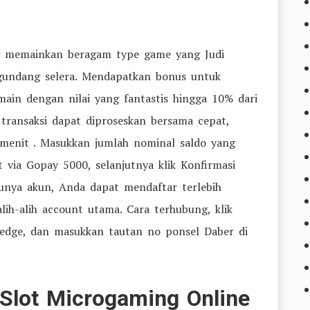
 memainkan beragam type game yang Judi
gundang selera. Mendapatkan bonus untuk
ain dengan nilai yang fantastis hingga 10% dari
 transaksi dapat diproseskan bersama cepat,
 menit . Masukkan jumlah nominal saldo yang
t via Gopay 5000, selanjutnya klik Konfirmasi
 punya akun, Anda dapat mendaftar terlebih
lih-alih account utama. Cara terhubung, klik
ledge, dan masukkan tautan no ponsel Daber di
Slot Microgaming Online