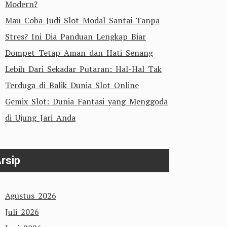
Modern?
Mau Coba Judi Slot Modal Santai Tanpa
Stres? Ini Dia Panduan Lengkap Biar
Dompet Tetap Aman dan Hati Senang
Lebih Dari Sekadar Putaran: Hal-Hal Tak
Terduga di Balik Dunia Slot Online
Gemix Slot: Dunia Fantasi yang Menggoda
di Ujung Jari Anda
rsip
Agustus 2026
Juli 2026