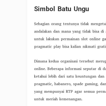
Simbol Batu Ungu
Sebagian orang tentunya tidak mengetah
andalakan dan mana yang tidak bisa di 
untuk lakukan permainan slot online ga
pragmatic play bisa kalian nikmati grati
Dimana kedua organisasi tersebut merup
online. Beberapa informasi seputar di d
ketahui lebih dari satu keuntungan dan 
pragmatic, habanero, spade gaming, dan 
yang mempunyai RTP agar semua permain
untuk meriah kemenangan.