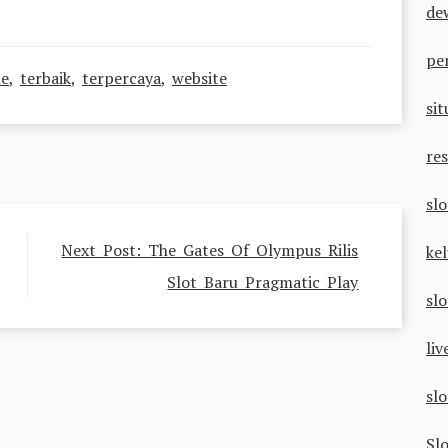
de
pe
ne
,
terbaik
,
terpercaya
,
website
sit
re
sl
Next Post:
The Gates Of Olympus Rilis
ke
Slot Baru Pragmatic Play
sl
liv
sl
Sl