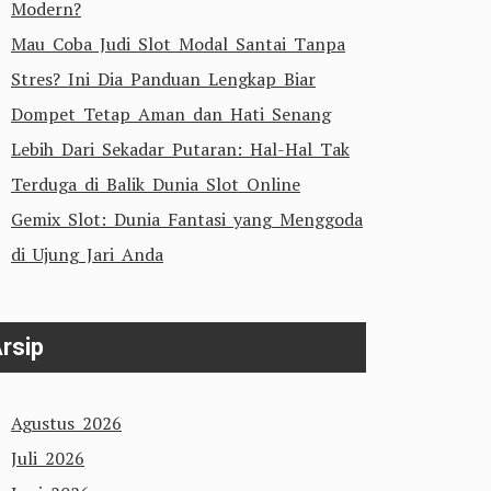
Modern?
Mau Coba Judi Slot Modal Santai Tanpa
Stres? Ini Dia Panduan Lengkap Biar
Dompet Tetap Aman dan Hati Senang
Lebih Dari Sekadar Putaran: Hal-Hal Tak
Terduga di Balik Dunia Slot Online
Gemix Slot: Dunia Fantasi yang Menggoda
di Ujung Jari Anda
rsip
Agustus 2026
Juli 2026