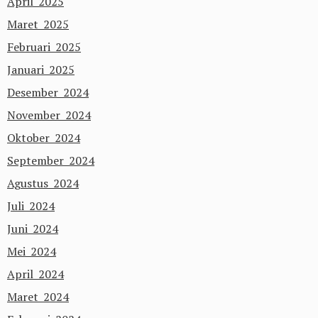
April 2025
Maret 2025
Februari 2025
Januari 2025
Desember 2024
November 2024
Oktober 2024
September 2024
Agustus 2024
Juli 2024
Juni 2024
Mei 2024
April 2024
Maret 2024