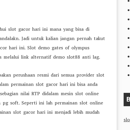
ui slot gacor hari ini mana yang bisa di
andalakn. Jadi untuk kalian jangan pernah takut
cor hari ini. Slot demo gates of olympus
s melalui link alternatif demo slot88 anti lag.
akan perushaan resmi dari semua provider slot
alam permainan slot gacor hari ini bisa anda
sebagian nilai RTP didalam mesin slot online
B
pg soft. Seperti ini lah permainan slot online
an slot gacor hari ini menjadi lebih mudah
sl