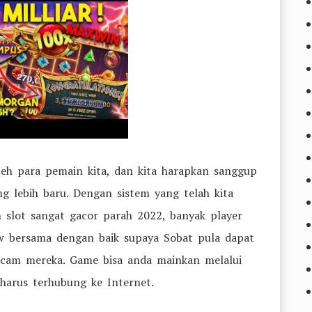
oleh para pemain kita, dan kita harapkan sanggup
g lebih baru. Dengan sistem yang telah kita
n slot sangat gacor parah 2022, banyak player
ow bersama dengan baik supaya Sobat pula dapat
cam mereka. Game bisa anda mainkan melalui
arus terhubung ke Internet.