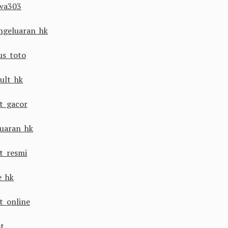
wa303
ngeluaran hk
us toto
sult hk
ot gacor
luaran hk
ot resmi
e hk
ot online
ot