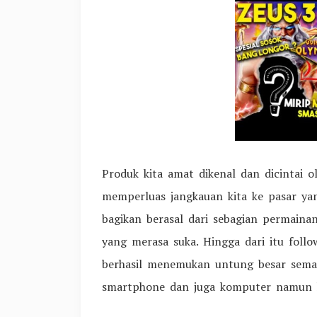
Produk kita amat dikenal dan dicintai 
memperluas jangkauan kita ke pasar yan
bagikan berasal dari sebagian permaina
yang merasa suka. Hingga dari itu foll
berhasil menemukan untung besar sema
smartphone dan juga komputer namun h