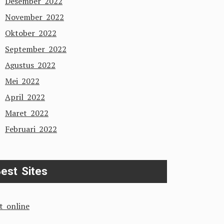
Desember 2022
November 2022
Oktober 2022
September 2022
Agustus 2022
Mei 2022
April 2022
Maret 2022
Februari 2022
est Sites
ot online