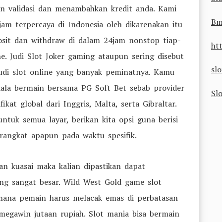
n validasi dan menambahkan kredit anda. Kami
Bm
jam terpercaya di Indonesia oleh dikarenakan itu
posit dan withdraw di dalam 24jam nonstop tiap-
ht
ne. Judi Slot Joker gaming ataupun sering disebut
sl
udi slot online yang banyak peminatnya. Kamu
kala bermain bersama PG Soft Bet sebab provider
Sl
ikat global dari Inggris, Malta, serta Gibraltar.
untuk semua layar, berikan kita opsi guna berisi
erangkat apapun pada waktu spesifik.
ian kuasai maka kalian dipastikan dapat
g sangat besar. Wild West Gold game slot
imana pemain harus melacak emas di perbatasan
egawin jutaan rupiah. Slot mania bisa bermain