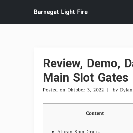
Skip
Barnegat Light Fire
to
content
Review, Demo, 
Main Slot Gates
Posted on
Oktober 3, 2022
by
Dylan
Content
Aturan Spin Gratis