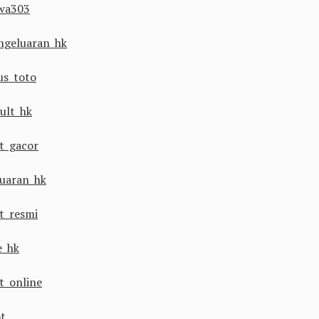
wa303
ngeluaran hk
us toto
sult hk
ot gacor
luaran hk
ot resmi
e hk
ot online
ot