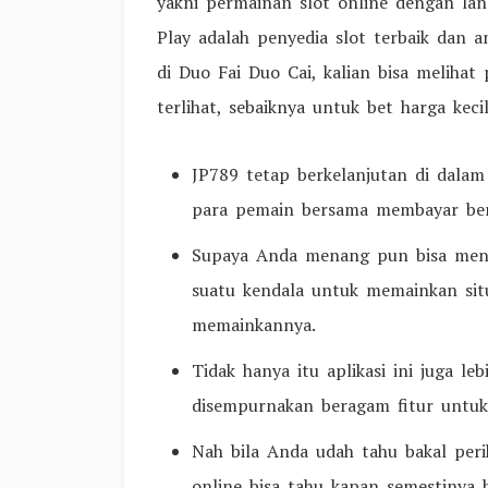
yakni permainan slot online dengan lan
Play adalah penyedia slot terbaik dan 
di Duo Fai Duo Cai, kalian bisa melihat 
terlihat, sebaiknya untuk bet harga keci
JP789 tetap berkelanjutan di dala
para pemain bersama membayar be
Supaya Anda menang pun bisa men
suatu kendala untuk memainkan situ
memainkannya.
Tidak hanya itu aplikasi ini juga 
disempurnakan beragam fitur untu
Nah bila Anda udah tahu bakal peri
online bisa tahu kapan semestinya b