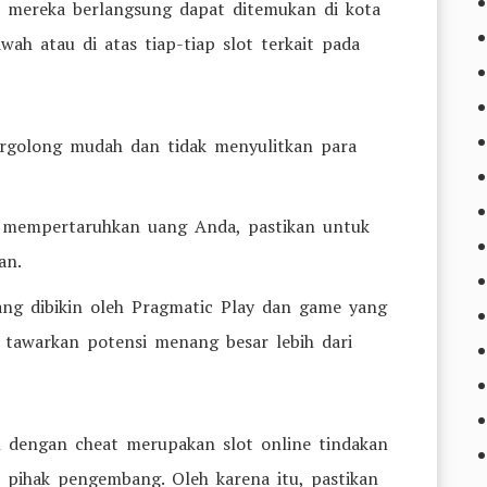
s mereka berlangsung dapat ditemukan di kota
wah atau di atas tiap-tiap slot terkait pada
rgolong mudah dan tidak menyulitkan para
n mempertaruhkan uang Anda, pastikan untuk
an.
ang dibikin oleh Pragmatic Play dan game yang
i, tawarkan potensi menang besar lebih dari
ah dengan cheat merupakan slot online tindakan
h pihak pengembang. Oleh karena itu, pastikan