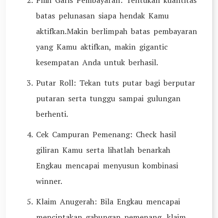
Pilih Garis Pembayaran: Tentukan kuantitas
batas pelunasan siapa hendak Kamu
aktifkan.Makin berlimpah batas pembayaran
yang Kamu aktifkan, makin gigantic
kesempatan Anda untuk berhasil.
Putar Roll: Tekan tuts putar bagi berputar
putaran serta tunggu sampai gulungan
berhenti.
Cek Campuran Pemenang: Check hasil
giliran Kamu serta lihatlah benarkah
Engkau mencapai menyusun kombinasi
winner.
Klaim Anugerah: Bila Engkau mencapai
menciptakan gabungan pemenang, klaim