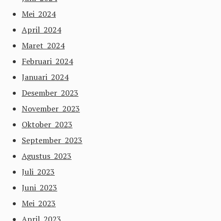
Mei 2024
April 2024
Maret 2024
Februari 2024
Januari 2024
Desember 2023
November 2023
Oktober 2023
September 2023
Agustus 2023
Juli 2023
Juni 2023
Mei 2023
April 2023