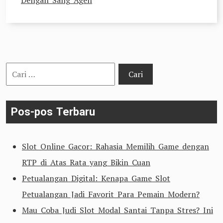
Dengan Sang Agen
Cari
untuk:
Pos-pos Terbaru
Slot Online Gacor: Rahasia Memilih Game dengan
RTP di Atas Rata yang Bikin Cuan
Petualangan Digital: Kenapa Game Slot
Petualangan Jadi Favorit Para Pemain Modern?
Mau Coba Judi Slot Modal Santai Tanpa Stres? Ini