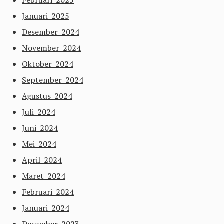
Februari 2025
Januari 2025
Desember 2024
November 2024
Oktober 2024
September 2024
Agustus 2024
Juli 2024
Juni 2024
Mei 2024
April 2024
Maret 2024
Februari 2024
Januari 2024