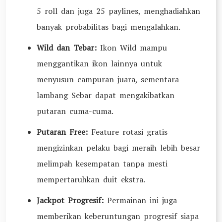
5 roll dan juga 25 paylines, menghadiahkan
banyak probabilitas bagi mengalahkan.
Wild dan Tebar:
Ikon Wild mampu
menggantikan ikon lainnya untuk
menyusun campuran juara, sementara
lambang Sebar dapat mengakibatkan
putaran cuma-cuma.
Putaran Free:
Feature rotasi gratis
mengizinkan pelaku bagi meraih lebih besar
melimpah kesempatan tanpa mesti
mempertaruhkan duit ekstra.
Jackpot Progresif:
Permainan ini juga
memberikan keberuntungan progresif siapa