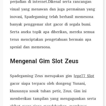
perjudian di internet.Dikenal serta rancangan
visual yang menawan dan juga permainan yang
inovasi, Spadegaming telah berhasil memesona
banyak penggemar slot gacor di segala bumi.
Serta aneka topik apa diberikan, mereka semua
terus menciptakan pengetahuan bermain apa
spesial dan memesona.
Mengenal Gim Slot Zeus
Spadegaming Zeus merupakan gim
Jepe77 Slot
gacor siapa terpacu oleh dongeng Yunani,
khususnya sosok tuhan petir, Zeus. Gim ini
memberikan tampilan yang mengagumkan serta