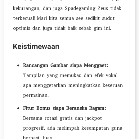
kekurangan, dan juga Spadegaming Zeus tidak
terkecuali.Mari kita semua see sedikit sudut
optimis dan juga tidak baik sebab gim ini.
Keistimewaan
Rancangan Gambar siapa Menggaet:
Tampilan yang memukau dan efek vokal
apa menggetarkan meningkatkan keseruan
permainan.
Fitur Bonus siapa Beraneka Ragam:
Bersama rotasi gratis dan jackpot
progresif, ada melimpah kesempatan guna
berhasil luas.