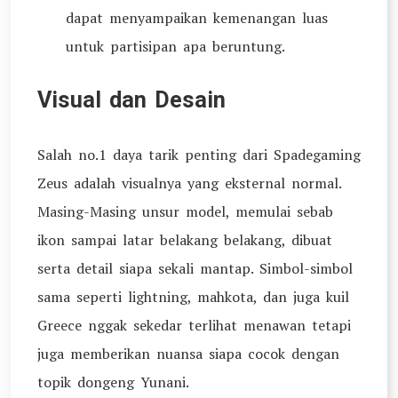
dapat menyampaikan kemenangan luas
untuk partisipan apa beruntung.
Visual dan Desain
Salah no.1 daya tarik penting dari Spadegaming
Zeus adalah visualnya yang eksternal normal.
Masing-Masing unsur model, memulai sebab
ikon sampai latar belakang belakang, dibuat
serta detail siapa sekali mantap. Simbol-simbol
sama seperti lightning, mahkota, dan juga kuil
Greece nggak sekedar terlihat menawan tetapi
juga memberikan nuansa siapa cocok dengan
topik dongeng Yunani.