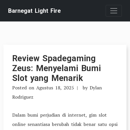
Skip
Barnegat Light Fire
to
content
Review Spadegaming
Zeus: Menyelami Bumi
Slot yang Menarik
Posted on
Agustus 18, 2025
by
Dylan
Rodriguez
Dalam bumi perjudian di internet, gim slot
online senantiasa berubah tidak benar satu opsi