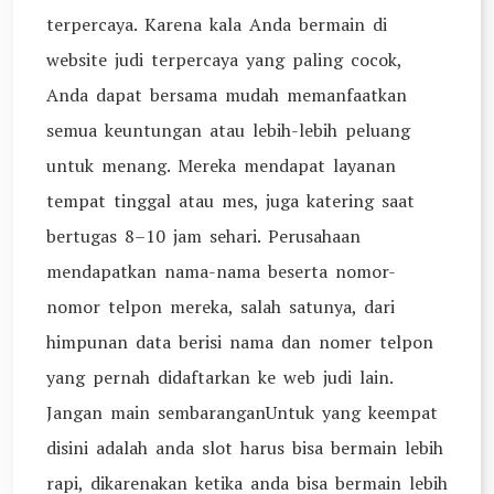
terpercaya. Karena kala Anda bermain di
website judi terpercaya yang paling cocok,
Anda dapat bersama mudah memanfaatkan
semua keuntungan atau lebih-lebih peluang
untuk menang. Mereka mendapat layanan
tempat tinggal atau mes, juga katering saat
bertugas 8–10 jam sehari. Perusahaan
mendapatkan nama-nama beserta nomor-
nomor telpon mereka, salah satunya, dari
himpunan data berisi nama dan nomer telpon
yang pernah didaftarkan ke web judi lain.
Jangan main sembaranganUntuk yang keempat
disini adalah anda slot harus bisa bermain lebih
rapi, dikarenakan ketika anda bisa bermain lebih