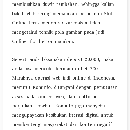
membuahkan duwit tambahan. Sehingga kalian
bakal lebih sering memainkan permainan Slot
Online terus menerus dikarenakan telah
mengetahui tehnik pola gambar pada Judi
Online Slot bettor mainkan.
Seperti anda laksanakan deposit 20.000, maka
anda bisa mencoba bermain di bet 200.
Maraknya operasi web judi online di Indonesia,
menurut Kominfo, ditangani dengan pemutusan
akses pada konten, web, dan platform
perjudian tersebut. Kominfo juga menyebut
mengupayakan kesibukan literasi digital untuk
membentengi masyarakat dari konten negatif