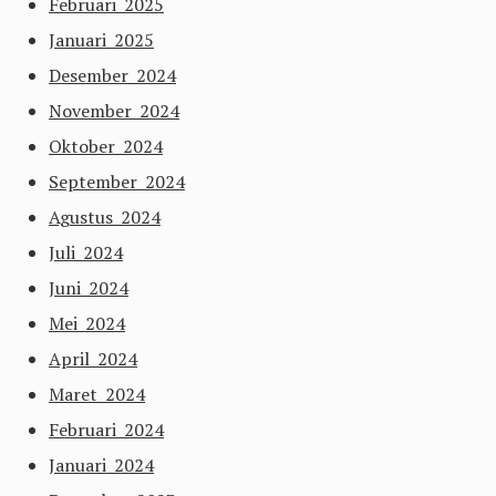
Februari 2025
Januari 2025
Desember 2024
November 2024
Oktober 2024
September 2024
Agustus 2024
Juli 2024
Juni 2024
Mei 2024
April 2024
Maret 2024
Februari 2024
Januari 2024