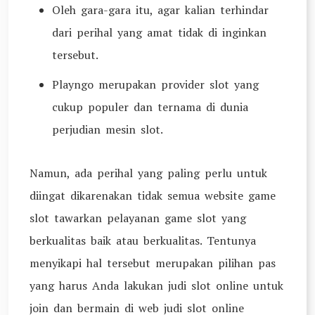
Oleh gara-gara itu, agar kalian terhindar
dari perihal yang amat tidak di inginkan
tersebut.
Playngo merupakan provider slot yang
cukup populer dan ternama di dunia
perjudian mesin slot.
Namun, ada perihal yang paling perlu untuk
diingat dikarenakan tidak semua website game
slot tawarkan pelayanan game slot yang
berkualitas baik atau berkualitas. Tentunya
menyikapi hal tersebut merupakan pilihan pas
yang harus Anda lakukan judi slot online untuk
join dan bermain di web judi slot online