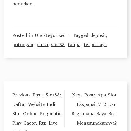
perjudian.
Posted in
Uncategorized
Tagged
deposit
,
potongan
,
pulsa
,
slot88
,
tanpa
,
terpercaya
Navigasi
Previous Post:
Slot88:
Next Post:
Apa Slot
pos
Daftar Website Judi
Ekspansi M 2 Dan
Slot Online Pragmatic
Bagaimana Saya Bisa
Play Gacor, Rtp Live
Menggunakannya?