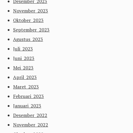
Desember 2023
November 2023
Oktober 2023
September 2023
Agustus 2023
Juli 2023
Juni 2023
Mei 2023
April 2023
Maret 2023
Februari 2023
Januari 2023
Desember 2022
November 2022