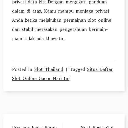
privasi data kita.Dengan mengikuti panduan
dalam di atas, Kamu mampu menjaga privasi
Anda ketika melakukan permainan slot online
dan stabil merasakan pengetahuan bermain-
main tidak ada khawatir.
Posted in
Slot Thailand
Tagged
Situs Daftar
Slot Online Gacor Hari Ini
Navigasi
Previous Post:
Peran
Next Post:
Slot