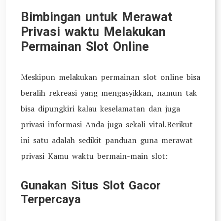
Bimbingan untuk Merawat
Privasi waktu Melakukan
Permainan Slot Online
Meskipun melakukan permainan slot online bisa
beralih rekreasi yang mengasyikkan, namun tak
bisa dipungkiri kalau keselamatan dan juga
privasi informasi Anda juga sekali vital.Berikut
ini satu adalah sedikit panduan guna merawat
privasi Kamu waktu bermain-main slot:
Gunakan Situs Slot Gacor
Terpercaya