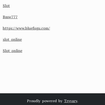
Slot
Bmw777
https://www.bluefugu.com/
slot online
Slot online
Proudly powered by
Tryvary
.