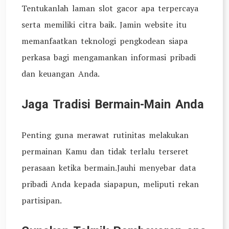
Tentukanlah laman slot gacor apa terpercaya
serta memiliki citra baik. Jamin website itu
memanfaatkan teknologi pengkodean siapa
perkasa bagi mengamankan informasi pribadi
dan keuangan Anda.
Jaga Tradisi Bermain-Main Anda
Penting guna merawat rutinitas melakukan
permainan Kamu dan tidak terlalu terseret
perasaan ketika bermain.Jauhi menyebar data
pribadi Anda kepada siapapun, meliputi rekan
partisipan.