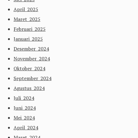
April 2025
Maret 2025
Februari 2025
Januari 2025
Desember 2024
November 2024
Oktober 2024
September 2024
Agustus 2024
Juli 2024
Juni 2024
Mei 2024
April 2024
Maret 2024