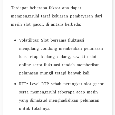
Terdapat beberapa faktor apa dapat
mempengaruhi taraf keluaran pembayaran dari
mesin slot gacor, di antara berbeda:
Volatilitas: Slot bersama fluktuasi
menjulang condong memberikan pelunasan
luas tetapi kadang-kadang, sewaktu slot
online serta fluktuasi rendah memberikan
pelunasan mungil tetapi banyak kali.
RTP: Level RTP sebab perangkat slot gacor
serta memengaruhi seberapa acap mesin
yang dimaksud menghadiahkan pelunasan
untuk tokohnya.