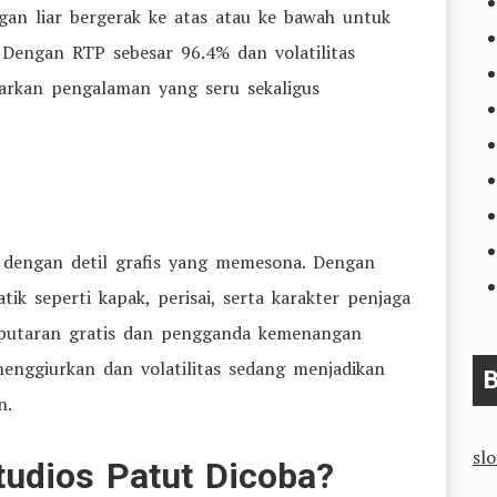
an liar bergerak ke atas atau ke bawah untuk
engan RTP sebesar 96.4% dan volatilitas
arkan pengalaman yang seru sekaligus
 dengan detil grafis yang memesona. Dengan
ik seperti kapak, perisai, serta karakter penjaga
 putaran gratis dan pengganda kemenangan
enggiurkan dan volatilitas sedang menjadikan
B
n.
sl
udios Patut Dicoba?