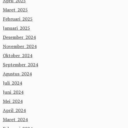
April 2025
Maret 2025
Februari 2025
Januari 2025
Desember 2024
November 2024
Oktober 2024
September 2024
Agustus 2024
Juli 2024
Juni 2024
Mei 2024
April 2024
Maret 2024