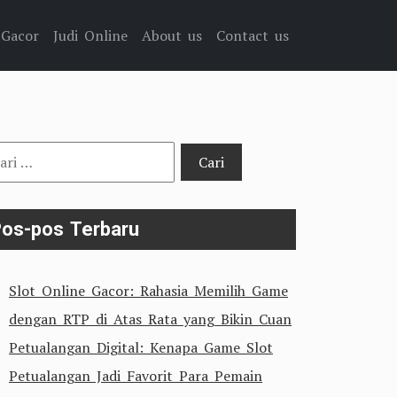
 Gacor
Judi Online
About us
Contact us
i
tuk:
os-pos Terbaru
Slot Online Gacor: Rahasia Memilih Game
dengan RTP di Atas Rata yang Bikin Cuan
Petualangan Digital: Kenapa Game Slot
Petualangan Jadi Favorit Para Pemain