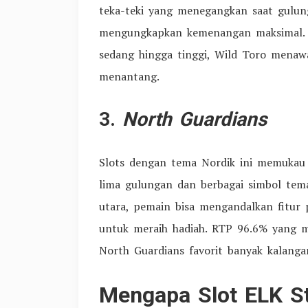
teka-teki yang menegangkan saat gulung
mengungkapkan kemenangan maksimal. D
sedang hingga tinggi, Wild Toro menaw
menantang.
3.
North Guardians
Slots dengan tema Nordik ini memukau
lima gulungan dan berbagai simbol temat
utara, pemain bisa mengandalkan fitur
untuk meraih hadiah. RTP 96.6% yang m
North Guardians favorit banyak kalanga
Mengapa Slot ELK St