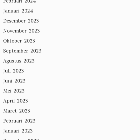
Februari 2024
Januari 2024
Desember 2023
November 2023
Oktober 2023
September 2023
Agustus 2023
Juli 2023
Juni 2023
Mei 2023
April 2023
Maret 2023
Februari 2023
Januari 2023