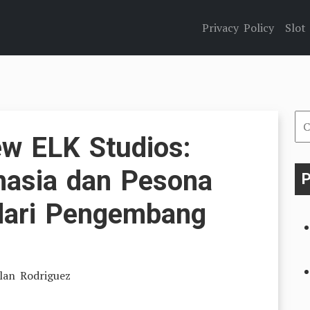
Privacy Policy
Slot
Car
ew ELK Studios:
un
asia dan Pesona
P
dari Pengembang
lan Rodriguez