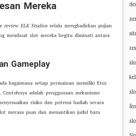
sesan Mereka
de
pe
ne review ELK Studios
selalu menghadirkan pujian
sit
ang membuat slot mereka begitu diminati antara
re
sl
dan Gameplay
ke
da bagaimana setiap permainan memiliki fitur
sl
k. Contohnya adalah penggunaan mekanisme
enyesuaikan risiko dan potensi hadiah secara
liv
slot merasa puas dan menantikan judul baru
sl
Sl