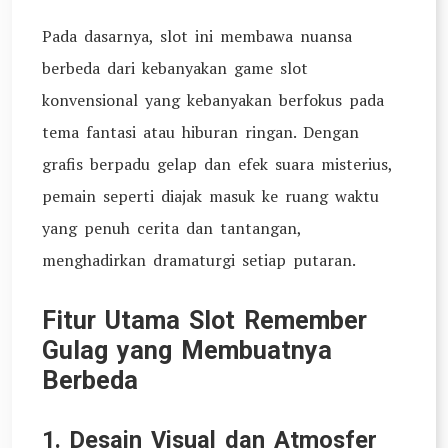
Pada dasarnya, slot ini membawa nuansa
berbeda dari kebanyakan game slot
konvensional yang kebanyakan berfokus pada
tema fantasi atau hiburan ringan. Dengan
grafis berpadu gelap dan efek suara misterius,
pemain seperti diajak masuk ke ruang waktu
yang penuh cerita dan tantangan,
menghadirkan dramaturgi setiap putaran.
Fitur Utama Slot Remember
Gulag yang Membuatnya
Berbeda
1. Desain Visual dan Atmosfer