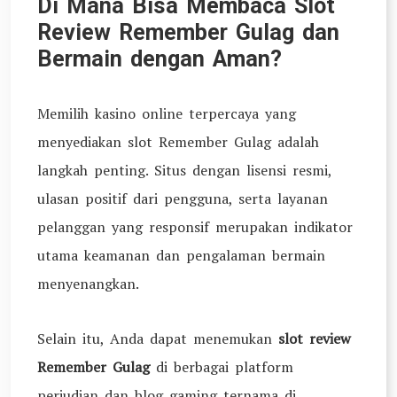
Di Mana Bisa Membaca Slot
Review Remember Gulag dan
Bermain dengan Aman?
Memilih kasino online terpercaya yang
menyediakan slot Remember Gulag adalah
langkah penting. Situs dengan lisensi resmi,
ulasan positif dari pengguna, serta layanan
pelanggan yang responsif merupakan indikator
utama keamanan dan pengalaman bermain
menyenangkan.
Selain itu, Anda dapat menemukan
slot review
Remember Gulag
di berbagai platform
perjudian dan blog gaming ternama di