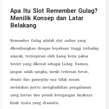
Apa Itu Slot Remember Gulag?
Menilik Konsep dan Latar
Belakang
Remember Gulag adalah slot online yang
dikembangkan dengan kepekaan tinggi terhadap
sejarah, terinspirasi oleh kamp kerja paksa
Soviet yang dikenal sebagai Gulag. Namun,
jangan salah sangka, meski terkesan berat,
desain dan gameplay-nya tidak suram
melainkan justru menghadirkan pengalaman
yang intens dan penuh ketegangan layaknya
kisah nyata yang dramatis.