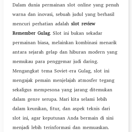
Dalam dunia permainan slot online yang penuh
warna dan inovasi, sebuah judul yang berhasil
mencuri perhatian adalah
slot review
Remember Gulag
. Slot ini bukan sekadar
permainan biasa, melainkan kombinasi menarik
antara sejarah gelap dan hiburan modern yang
memukau para penggemar judi daring.
Mengangkat tema Soviet-era Gulag, slot ini
mengajak pemain menjelajah atmosfer tegang
sekaligus mempesona yang jarang ditemukan
dalam genre serupa. Mari kita selami lebih
dalam keunikan, fitur, dan aspek teknis dari
slot ini, agar keputusan Anda bermain di sini
menjadi lebih terinformasi dan memuaskan.