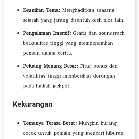
Keunikan Tema:
Menghadirkan suasana
sejarah yang jarang disentuh oleh slot lain.
Pengalaman Imersif:
Grafis dan soundtrack
berkualitas tinggi yang membenamkan
pemain dalam cerita.
Peluang Menang Besar:
Fitur bonus dan
volatilitas tinggi memberikan dorongan
pada hadiah jackpot.
Kekurangan
Temanya Terasa Berat:
Mungkin kurang
cocok untuk pemain yang mencari hiburan