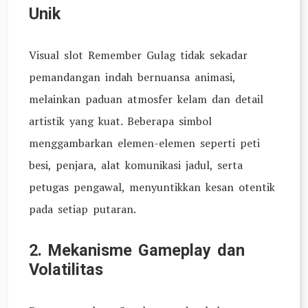
Unik
Visual slot Remember Gulag tidak sekadar
pemandangan indah bernuansa animasi,
melainkan paduan atmosfer kelam dan detail
artistik yang kuat. Beberapa simbol
menggambarkan elemen-elemen seperti peti
besi, penjara, alat komunikasi jadul, serta
petugas pengawal, menyuntikkan kesan otentik
pada setiap putaran.
2. Mekanisme Gameplay dan
Volatilitas