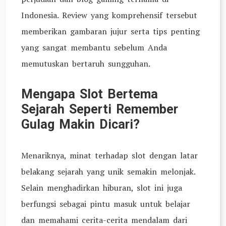
Indonesia. Review yang komprehensif tersebut
memberikan gambaran jujur serta tips penting
yang sangat membantu sebelum Anda
memutuskan bertaruh sungguhan.
Mengapa Slot Bertema
Sejarah Seperti Remember
Gulag Makin Dicari?
Menariknya, minat terhadap slot dengan latar
belakang sejarah yang unik semakin melonjak.
Selain menghadirkan hiburan, slot ini juga
berfungsi sebagai pintu masuk untuk belajar
dan memahami cerita-cerita mendalam dari