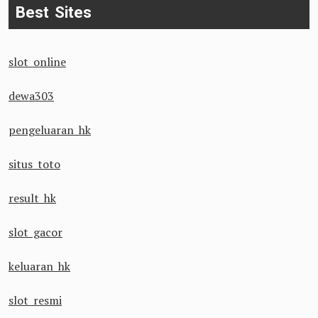
Best Sites
slot online
dewa303
pengeluaran hk
situs toto
result hk
slot gacor
keluaran hk
slot resmi