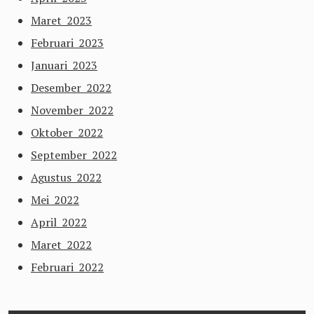
Maret 2023
Februari 2023
Januari 2023
Desember 2022
November 2022
Oktober 2022
September 2022
Agustus 2022
Mei 2022
April 2022
Maret 2022
Februari 2022