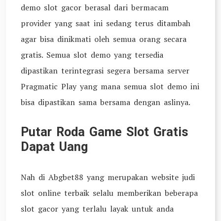
demo slot gacor berasal dari bermacam
provider yang saat ini sedang terus ditambah
agar bisa dinikmati oleh semua orang secara
gratis. Semua slot demo yang tersedia
dipastikan terintegrasi segera bersama server
Pragmatic Play yang mana semua slot demo ini
bisa dipastikan sama bersama dengan aslinya.
Putar Roda Game Slot Gratis
Dapat Uang
Nah di Abgbet88 yang merupakan website judi
slot online terbaik selalu memberikan beberapa
slot gacor yang terlalu layak untuk anda