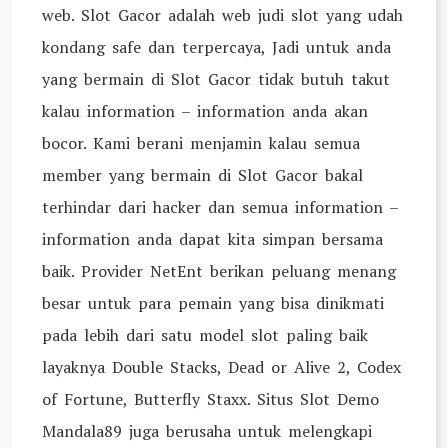
web. Slot Gacor adalah web judi slot yang udah
kondang safe dan terpercaya, Jadi untuk anda
yang bermain di Slot Gacor tidak butuh takut
kalau information – information anda akan
bocor. Kami berani menjamin kalau semua
member yang bermain di Slot Gacor bakal
terhindar dari hacker dan semua information –
information anda dapat kita simpan bersama
baik. Provider NetEnt berikan peluang menang
besar untuk para pemain yang bisa dinikmati
pada lebih dari satu model slot paling baik
layaknya Double Stacks, Dead or Alive 2, Codex
of Fortune, Butterfly Staxx. Situs Slot Demo
Mandala89 juga berusaha untuk melengkapi