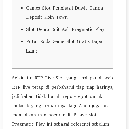
Games Slot Penghasil Duwit Tanpa
Deposit Koin Town
Slot Demo Duit Asli Pragmatic Play
Putar Roda Game Slot Gratis Dapat
Uang
Selain itu RTP Live Slot yang terdapat di web
RTP live tetap di perbaharui tiap tiap harinya,
jadi kalian tidak butuh repot-repot untuk
melacak yang terbarunya lagi. Anda juga bisa
menjadikan info bocoran RTP Live slot
Pragmatic Play ini sebagai referensi sebelum