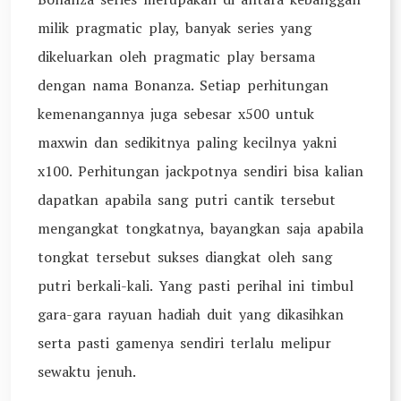
milik pragmatic play, banyak series yang
dikeluarkan oleh pragmatic play bersama
dengan nama Bonanza. Setiap perhitungan
kemenangannya juga sebesar x500 untuk
maxwin dan sedikitnya paling kecilnya yakni
x100. Perhitungan jackpotnya sendiri bisa kalian
dapatkan apabila sang putri cantik tersebut
mengangkat tongkatnya, bayangkan saja apabila
tongkat tersebut sukses diangkat oleh sang
putri berkali-kali. Yang pasti perihal ini timbul
gara-gara rayuan hadiah duit yang dikasihkan
serta pasti gamenya sendiri terlalu melipur
sewaktu jenuh.