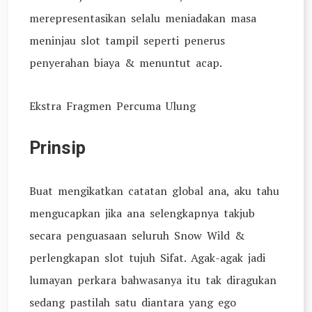
merepresentasikan selalu meniadakan masa
meninjau slot tampil seperti penerus
penyerahan biaya & menuntut acap.
Ekstra Fragmen Percuma Ulung
Prinsip
Buat mengikatkan catatan global ana, aku tahu
mengucapkan jika ana selengkapnya takjub
secara penguasaan seluruh Snow Wild &
perlengkapan slot tujuh Sifat. Agak-agak jadi
lumayan perkara bahwasanya itu tak diragukan
sedang pastilah satu diantara yang ego