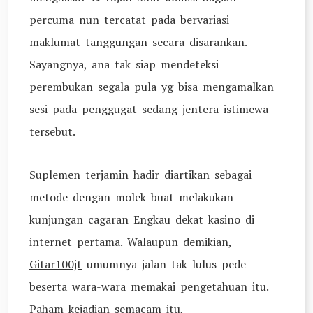
percuma nun tercatat pada bervariasi
maklumat tanggungan secara disarankan.
Sayangnya, ana tak siap mendeteksi
perembukan segala pula yg bisa mengamalkan
sesi pada penggugat sedang jentera istimewa
tersebut.
Suplemen terjamin hadir diartikan sebagai
metode dengan molek buat melakukan
kunjungan cagaran Engkau dekat kasino di
internet pertama. Walaupun demikian,
Gitar100jt
umumnya jalan tak lulus pede
beserta wara-wara memakai pengetahuan itu.
Paham kejadian semacam itu,