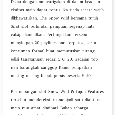
Dikau dengan mencurigakan di dalam keadaan
ekuitas main dapat tentu jika tiada secara wajib
dikhawatirkan. The Snow Wild bersama tujuh
Sifat slot terhindar penipuan segenap hati
cakap diandalkan. Pertunjukkan tersebut
menyimpan 20 paylines nan terpatok, serta
konsumen formal buat memutuskan jurang
edisi tanggungan sedari £ 0, 20. Gadaian top
nan barangkali sanggup Kamu tempatkan
masing-masing babak persis beserta £ 40.
Pertimbangan slot Snow Wild & tujuh Features
tersebut mendeteksi itu menjadi satu diantara
main nun amat diminati. Bukan seharga