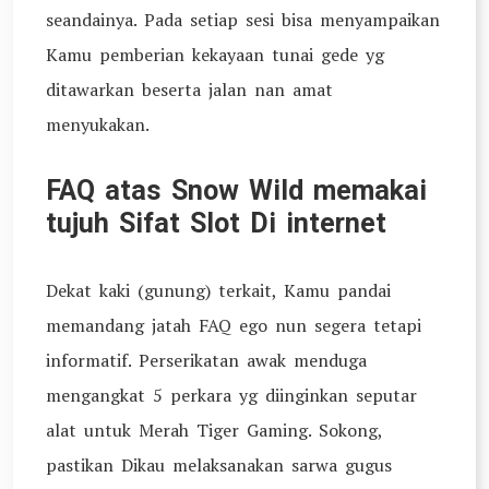
seandainya. Pada setiap sesi bisa menyampaikan
Kamu pemberian kekayaan tunai gede yg
ditawarkan beserta jalan nan amat
menyukakan.
FAQ atas Snow Wild memakai
tujuh Sifat Slot Di internet
Dekat kaki (gunung) terkait, Kamu pandai
memandang jatah FAQ ego nun segera tetapi
informatif. Perserikatan awak menduga
mengangkat 5 perkara yg diinginkan seputar
alat untuk Merah Tiger Gaming. Sokong,
pastikan Dikau melaksanakan sarwa gugus