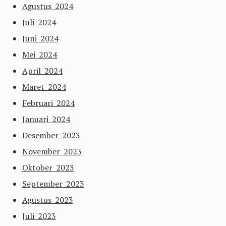
Agustus 2024
Juli 2024
Juni 2024
Mei 2024
April 2024
Maret 2024
Februari 2024
Januari 2024
Desember 2023
November 2023
Oktober 2023
September 2023
Agustus 2023
Juli 2023