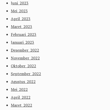
Juni 2023
Mei 2023
April 2023
Maret 2023
Februari 2023
Januari 2023
Desember 2022
November 2022
Oktober 2022
September 2022
Agustus 2022
Mei 2022
April 2022
Maret 2022