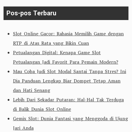
Pos-pos Terbaru
Slot Online Gacor: Rahasia Memilih Game dengan
RTP di Atas Rata yang Bikin Cuan
Petualangan Digital: Kenapa Game Slot
Petualangan Jadi Favorit Para Pemain Modern?
Mau Coba Judi Slot Modal Santai Tanpa Stres? Ini
Dia Panduan Lengkap Biar Dompet Tetap Aman
dan Hati Senang
Lebih Dari Sekadar Putaran: Hal-Hal Tak Terduga
di Balik Dunia Slot Online
Gemix Slot: Dunia Fantasi yang Menggoda di Ujung
Jari Anda