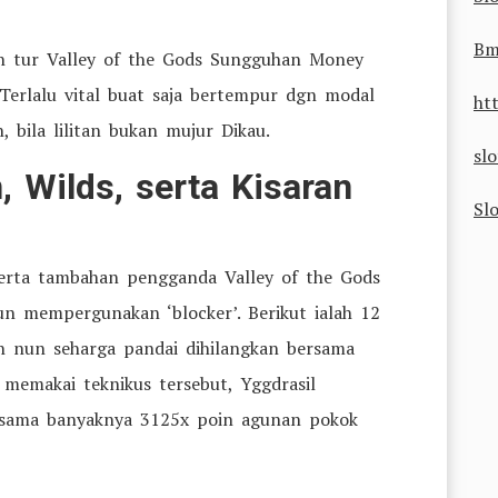
Bm
n tur Valley of the Gods Sungguhan Money
 Terlalu vital buat saja bertempur dgn modal
ht
 bila lilitan bukan mujur Dikau.
sl
 Wilds, serta Kisaran
Sl
erta tambahan pengganda Valley of the Gods
n mempergunakan ‘blocker’. Berikut ialah 12
an nun seharga pandai dihilangkan bersama
memakai teknikus tersebut, Yggdrasil
sama banyaknya 3125x poin agunan pokok