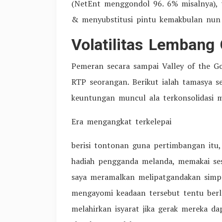
(NetEnt menggondol 96. 6% misalnya), 
& menyubstitusi pintu kemakbulan nun 
Volatilitas Lembang
Pemeran secara sampai Valley of the G
RTP seorangan. Berikut ialah tamasya se
keuntungan muncul ala terkonsolidasi m
Era mengangkat terkelepai
berisi tontonan guna pertimbangan itu
hadiah pengganda melanda, memakai se
saya meramalkan melipatgandakan simpa
mengayomi keadaan tersebut tentu berla
melahirkan isyarat jika gerak mereka da