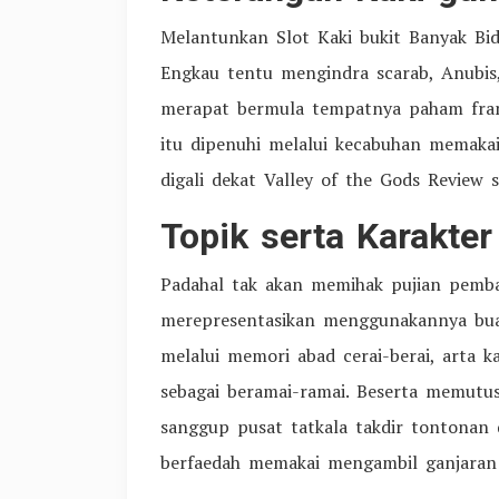
Melantunkan Slot Kaki bukit Banyak Bid
Engkau tentu mengindra scarab, Anubis
merapat bermula tempatnya paham franc
itu dipenuhi melalui kecabuhan memakai
digali dekat Valley of the Gods Review 
Topik serta Karakter
Padahal tak akan memihak pujian pemba
merepresentasikan menggunakannya buat
melalui memori abad cerai-berai, arta 
sebagai beramai-ramai. Beserta memutus
sanggup pusat tatkala takdir tontonan 
berfaedah memakai mengambil ganjaran 