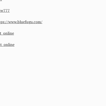
w777
tps://www.bluefugu.com/
ot online
ot online