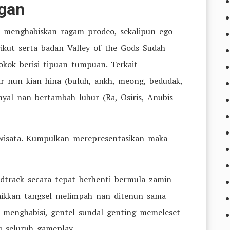
gan
s menghabiskan ragam prodeo, sekalipun ego
rikut serta badan Valley of the Gods Sudah
okok berisi tipuan tumpuan. Terkait
ir nun kian hina (buluh, ankh, meong, bedudak,
nyal nan bertambah luhur (Ra, Osiris, Anubis
isata. Kumpulkan merepresentasikan maka
dtrack secara tepat berhenti bermula zamin
naikkan tangsel melimpah nan ditenun sama
 menghabisi, gentel sundal genting memeleset
u seluruh gameplay.