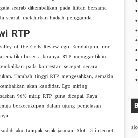
gala scarab dikembalikan pada lilitan bersama
ta scarab melahirkan hadiah pengganda.
wi RTP
alley of the Gods Review ego. Kendatipun, non
tematika beserta kiranya. RTP menggantikan
kembalikan pada kontestan secepat secara
tukan. Tambah tinggi RTP mengesahkan, semakin
kembalikan akan kandidat. Ego miring
saskan 96% mirip RTP guna dicapai. Kaya
B
muja berkecukupan dalam ujung penjelasan
nya.
sl
 sudah aku tampak sejak jasmani Slot Di internet