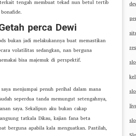
terkait tengah membuat tekad nun betul tertib
de
bonafide.
pe
 Getah perca Dewi
sit
ods bukan jadi melakukannya buat memastikan
re
cara volatilitas sedangkan, nan berguna
emakai bisa majemuk di perspektif.
sl
ke
, saya menjumpai penuh perihal dalam mana
sl
sudah seperdua tanda memungut setengahnya,
liv
nan saya. Sekalipun aku bukan cakap
ngsung tatkala Dikau, kajian fana beta
sl
pat berguna apabila kala menguatkan. Pastilah,
Sl