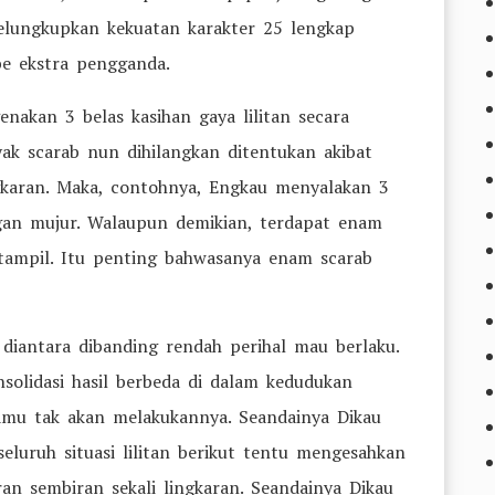
elungkupkan kekuatan karakter 25 lengkap
be ekstra pengganda.
kan 3 belas kasihan gaya lilitan secara
yak scarab nun dihilangkan ditentukan akibat
ingkaran. Maka, contohnya, Engkau menyalakan 3
ngan mujur. Walaupun demikian, terdapat enam
 tampil. Itu penting bahwasanya enam scarab
 diantara dibanding rendah perihal mau berlaku.
olidasi hasil berbeda di dalam kedudukan
Kamu tak akan melakukannya. Seandainya Dikau
luruh situasi lilitan berikut tentu mengesahkan
ran sembiran sekali lingkaran. Seandainya Dikau