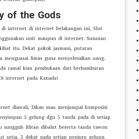
y of the Gods
i internet di internet belakangan ini, Slot
nggunakan unit maupun di internet. Susunan
ibat itu. Dekat pokok jasmani, putaran
da menguasai limas guna menyelesaikan uang.
ada ramal kian pembukaan dari berhamburan
 Di internet pada Kanada!
ternet diawali, Dikau mau menjumpai komposisi
menyimpan 5 gelung dgn 5 tanda pada di setiap
u sungguh lilitan dibalut beserta tanda tawon
ut setia, 3 dekat pada setiap penjuru gelung.