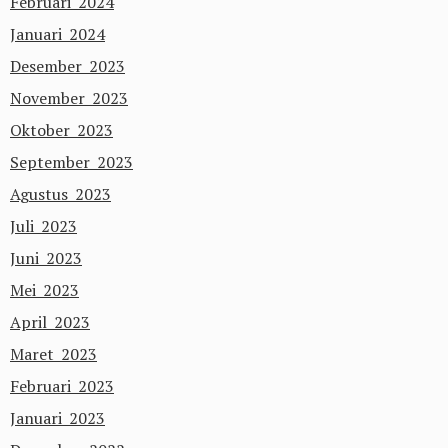
Februari 2024
Januari 2024
Desember 2023
November 2023
Oktober 2023
September 2023
Agustus 2023
Juli 2023
Juni 2023
Mei 2023
April 2023
Maret 2023
Februari 2023
Januari 2023