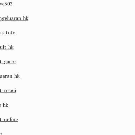
wa303
ngeluaran hk
us toto
sult hk
ot gacor
luaran hk
ot resmi
e hk
ot online
ot