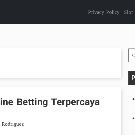
Privacy Policy
Slot
Car
un
P
ine Betting Terpercaya
 Rodriguez