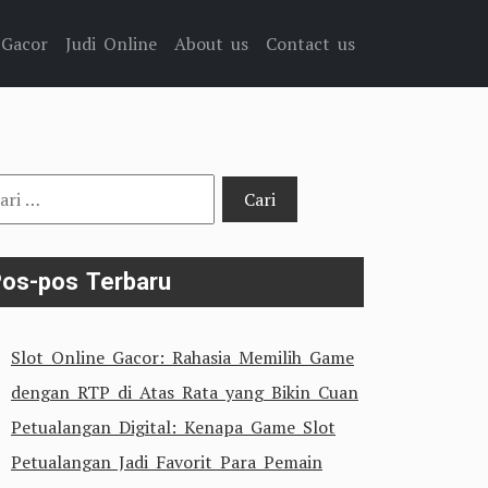
 Gacor
Judi Online
About us
Contact us
i
tuk:
os-pos Terbaru
Slot Online Gacor: Rahasia Memilih Game
dengan RTP di Atas Rata yang Bikin Cuan
Petualangan Digital: Kenapa Game Slot
Petualangan Jadi Favorit Para Pemain