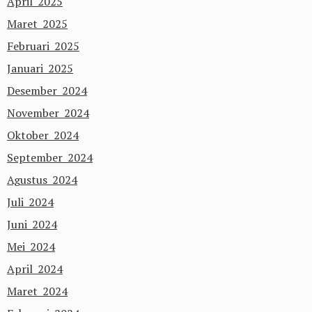
April 2025
Maret 2025
Februari 2025
Januari 2025
Desember 2024
November 2024
Oktober 2024
September 2024
Agustus 2024
Juli 2024
Juni 2024
Mei 2024
April 2024
Maret 2024