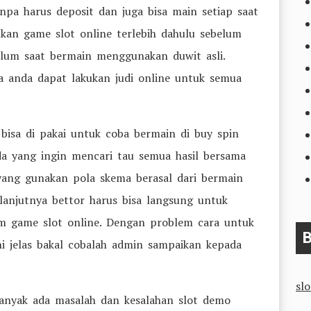
pa harus deposit dan juga bisa main setiap saat
kan game slot online terlebih dahulu sebelum
lum saat bermain menggunakan duwit asli.
 anda dapat lakukan judi online untuk semua
bisa di pakai untuk coba bermain di buy spin
da yang ingin mencari tau semua hasil bersama
ang gunakan pola skema berasal dari bermain
elanjutnya bettor harus bisa langsung untuk
am game slot online. Dengan problem cara untuk
B
ni jelas bakal cobalah admin sampaikan kepada
sl
anyak ada masalah dan kesalahan slot demo