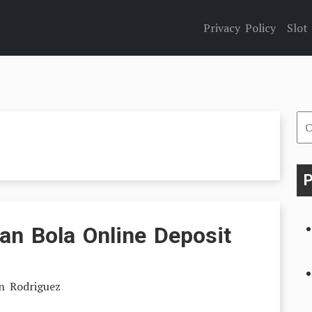
Privacy Policy
Slot
Car
un
P
an Bola Online Deposit
n Rodriguez