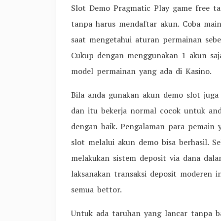
Slot Demo Pragmatic Play game free tan
tanpa harus mendaftar akun. Coba main
saat mengetahui aturan permainan sebe
Cukup dengan menggunakan 1 akun saja
model permainan yang ada di Kasino.
Bila anda gunakan akun demo slot juga 
dan itu bekerja normal cocok untuk an
dengan baik. Pengalaman para pemain y
slot melalui akun demo bisa berhasil. S
melakukan sistem deposit via dana dal
laksanakan transaksi deposit moderen i
semua bettor.
Untuk ada taruhan yang lancar tanpa b