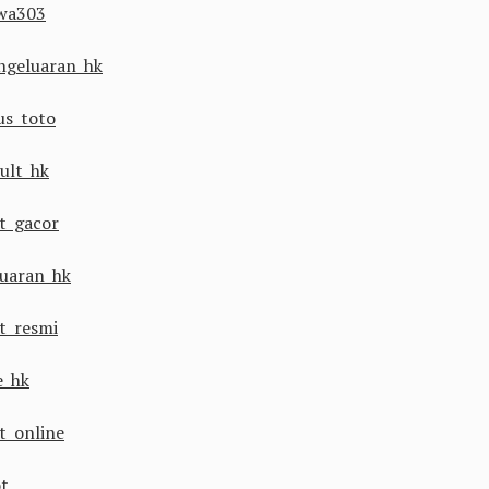
wa303
ngeluaran hk
us toto
sult hk
ot gacor
luaran hk
ot resmi
e hk
ot online
ot