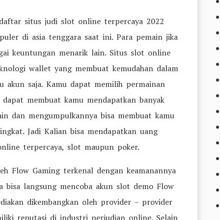
aftar situs judi slot online terpercaya 2022
uler di asia tenggara saat ini. Para pemain jika
i keuntungan menarik lain. Situs slot online
teknologi wallet yang membuat kemudahan dalam
 akun saja. Kamu dapat memilih permainan
gga dapat membuat kamu mendapatkan banyak
rmain dan mengumpulkannya bisa membuat kamu
ingkat. Jadi Kalian bisa mendapatkan uang
online terpercaya, slot maupun poker.
leh Flow Gaming terkenal dengan keamanannya
nda bisa langsung mencoba akun slot demo Flow
diakan dikembangkan oleh provider – provider
iki reputasi di industri perjudian online. Selain