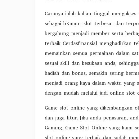
Caranya ialah kalian tinggal mengakses d
sebagai bKamur slot terbesar dan terpop
bergabung menjadi member serta berbaga
terbaik Cerdasfinansial menghadirkan 
memainkan semua permainan dalam satu
sesuai skill dan kesukaan anda, sehin
hadiah dan bonus, semakin sering be
menjadi orang kaya dalam waktu yang s
dengan mudah melalui judi online slot 
Game slot online yang dikembangkan o
dan juga fitur. Jika anda penasaran, a
Gaming. Game Slot Online yang kami se
slot online yang terbaik dan sudah memil