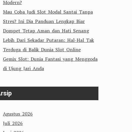
Modern?
Mau Coba Judi Slot Modal Santai Tanpa
Stres? Ini Dia Panduan Lengkap Biar
Dompet Tetap Aman dan Hati Senang
Lebih Dari Sekadar Putaran: Hal-Hal Tak
Terduga di Balik Dunia Slot Online
Gemix Slot: Dunia Fantasi yang Menggoda
di Ujung Jari Anda
rsip
Agustus 2026
Juli 2026