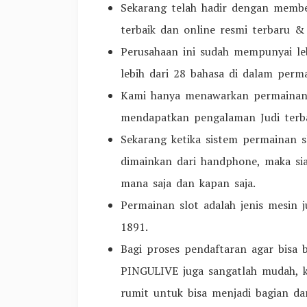
Sekarang telah hadir dengan member
terbaik dan online resmi terbaru &
Perusahaan ini sudah mempunyai leb
lebih dari 28 bahasa di dalam perm
Kami hanya menawarkan permainan 
mendapatkan pengalaman Judi terba
Sekarang ketika sistem permainan s
dimainkan dari handphone, maka si
mana saja dan kapan saja.
Permainan slot adalah jenis mesin 
1891.
Bagi proses pendaftaran agar bisa 
PINGULIVE juga sangatlah mudah, 
rumit untuk bisa menjadi bagian da