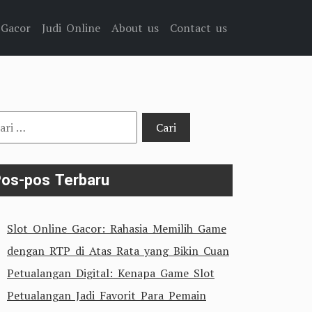
 Gacor
Judi Online
About us
Contact us
i
tuk:
os-pos Terbaru
Slot Online Gacor: Rahasia Memilih Game
dengan RTP di Atas Rata yang Bikin Cuan
Petualangan Digital: Kenapa Game Slot
Petualangan Jadi Favorit Para Pemain