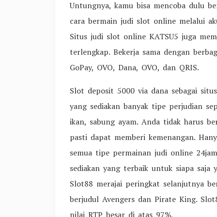
Untungnya, kamu bisa mencoba dulu b
cara bermain judi slot online melalui 
Situs judi slot online KATSU5 juga mem
terlengkap. Bekerja sama dengan berba
GoPay, OVO, Dana, OVO, dan QRIS.
Slot deposit 5000 via dana sebagai situ
yang sediakan banyak tipe perjudian sep
ikan, sabung ayam. Anda tidak harus ber
pasti dapat memberi kemenangan. Hany
semua tipe permainan judi online 24ja
sediakan yang terbaik untuk siapa saja
Slot88 merajai peringkat selanjutnya b
berjudul Avengers dan Pirate King. Slo
nilai RTP besar di atas 97%.