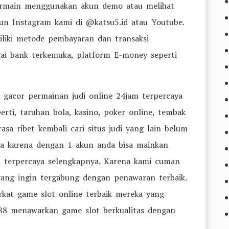
ermain menggunakan akun demo atau melihat
akun Instagram kami di @katsu5.id atau Youtube.
iliki metode pembayaran dan transaksi
gai bank terkemuka, platform E-money seperti
s gacor permainan judi online 24jam terpercaya
erti, taruhan bola, kasino, poker online, tembak
asa ribet kembali cari situs judi yang lain belum
a karena dengan 1 akun anda bisa mainkan
m terpercaya selengkapnya. Karena kami cuman
 yang ingin tergabung dengan penawaran terbaik.
erkat game slot online terbaik mereka yang
t88 menawarkan game slot berkualitas dengan