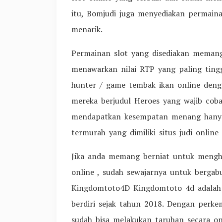
itu, Bomjudi juga menyediakan permainan
menarik.
Permainan slot yang disediakan meman
menawarkan nilai RTP yang paling ting
hunter / game tembak ikan online denga
mereka berjudul Heroes yang wajib coba 
mendapatkan kesempatan menang hanya d
termurah yang dimiliki situs judi onli
Jika anda memang berniat untuk mengh
online , sudah sewajarnya untuk berga
Kingdomtoto4D Kingdomtoto 4d adalah si
berdiri sejak tahun 2018. Dengan perke
sudah bisa melakukan taruhan secara o