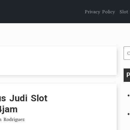
Privacy Policy
Slot
Car
un
P
s Judi Slot
4jam
n Rodriguez