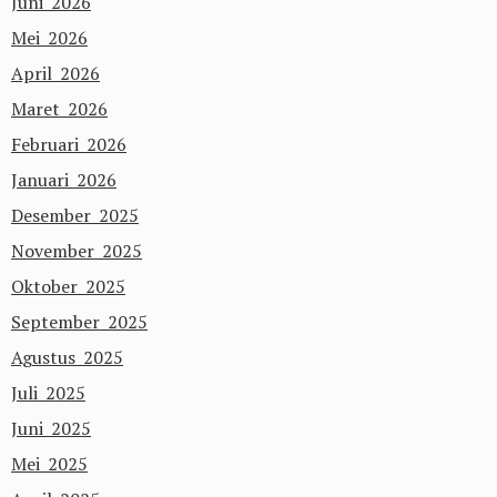
Juni 2026
Mei 2026
April 2026
Maret 2026
Februari 2026
Januari 2026
Desember 2025
November 2025
Oktober 2025
September 2025
Agustus 2025
Juli 2025
Juni 2025
Mei 2025