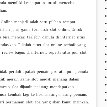
Anda memiliki kesempatan untuk mencoba
han.
 Online menjadi salah satu pilihan tempat
ihan jenis game termasuk slot online. Untuk
 bisa mencari terlebih dahulu di internet situs
dasikan. Pilihlah situs slot online terbaik yang
eview bagus di internet, seperti situs judi slot
 tidak perduli apakah pemain pro ataupun pemula
ntuk meraih game slot mudah menang dalam
mesin slot dijamin peluang mendapatkan
mua kembali lagi ke hoki masing-masing pemain.
ari permainan slot apa yang akan kamu mainkan.