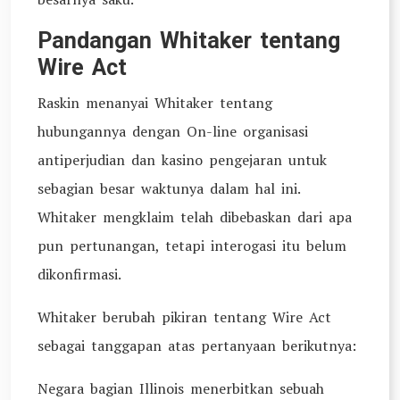
Pandangan Whitaker tentang
Wire Act
Raskin menanyai Whitaker tentang
hubungannya dengan On-line organisasi
antiperjudian dan kasino pengejaran untuk
sebagian besar waktunya dalam hal ini.
Whitaker mengklaim telah dibebaskan dari apa
pun pertunangan, tetapi interogasi itu belum
dikonfirmasi.
Whitaker berubah pikiran tentang Wire Act
sebagai tanggapan atas pertanyaan berikutnya:
Negara bagian Illinois menerbitkan sebuah