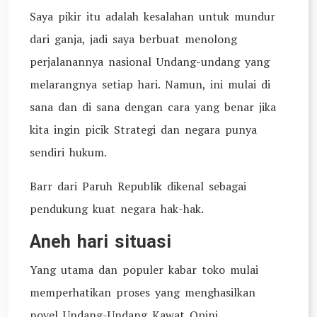
Saya pikir itu adalah kesalahan untuk mundur
dari ganja, jadi saya berbuat menolong
perjalanannya nasional Undang-undang yang
melarangnya setiap hari. Namun, ini mulai di
sana dan di sana dengan cara yang benar jika
kita ingin picik Strategi dan negara punya
sendiri hukum.
Barr dari Paruh Republik dikenal sebagai
pendukung kuat negara hak-hak.
Aneh hari situasi
Yang utama dan populer kabar toko mulai
memperhatikan proses yang menghasilkan
novel Undang-Undang Kawat Opini.