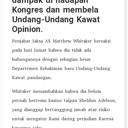
dampak di hadapan
Kongres dan membela
Undang-Undang Kawat
Opinion.
Penjabat Jaksa AS Matthew Whitaker bersaksi
pada hari Jumat bahwa dia tidak ada
hubungannya dengan sebagian besar
Departemen Kehakiman baru Undang-Undang
Kawat pandangan.
Whitaker menambahkan bahwa dia belum
pernah bertemu kasino taipan Sheldon Adelson,
yang dianggap bertanggung jawab atas risiko
untuk mengatur Kami daring perjudian Karena
besarnya saku.