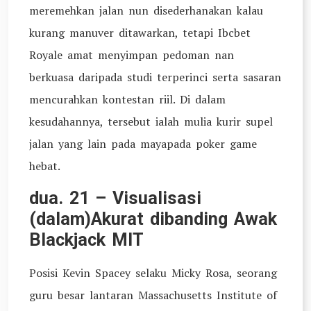
meremehkan jalan nun disederhanakan kalau
kurang manuver ditawarkan, tetapi Ibcbet
Royale amat menyimpan pedoman nan
berkuasa daripada studi terperinci serta sasaran
mencurahkan kontestan riil. Di dalam
kesudahannya, tersebut ialah mulia kurir supel
jalan yang lain pada mayapada poker game
hebat.
dua. 21 – Visualisasi
(dalam)Akurat dibanding Awak
Blackjack MIT
Posisi Kevin Spacey selaku Micky Rosa, seorang
guru besar lantaran Massachusetts Institute of