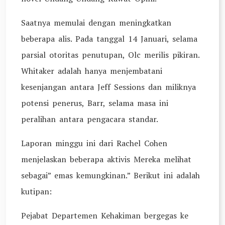
Saatnya memulai dengan meningkatkan
beberapa alis. Pada tanggal 14 Januari, selama
parsial otoritas penutupan, Olc merilis pikiran.
Whitaker adalah hanya menjembatani
kesenjangan antara Jeff Sessions dan miliknya
potensi penerus, Barr, selama masa ini
peralihan antara pengacara standar.
Laporan minggu ini dari Rachel Cohen
menjelaskan beberapa aktivis Mereka melihat
sebagai” emas kemungkinan.” Berikut ini adalah
kutipan:
Pejabat Departemen Kehakiman bergegas ke