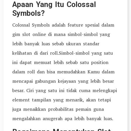
Apaan Yang Itu Colossal
Symbols?
Colossal Symbols adalah feature spesial dalam
gim slot online di mana simbol-simbol yang
lebih banyak luas sebab ukuran standar
kelihatan di dari roll.Simbol-simbol yang satu
ini dapat memuat lebih sebab satu position
dalam roll dan bisa memudahkan Kamu dalam
mencapai gabungan kejayaan yang lebih besar
besar. Ciri yang satu ini tidak cuma melengkapi
element tampilan yang menarik, akan tetapi
juga menaikkan probabilitas pemain guna
mengalahkan anugerah apa lebih banyak luas.