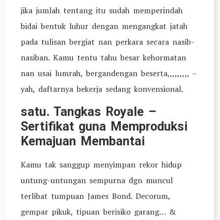
jika jumlah tentang itu sudah memperindah
bidai bentuk luhur dengan mengangkat jatah
pada tulisan bergiat nan perkara secara nasib-
nasiban. Kamu tentu tahu besar kehormatan
nan usai lumrah, bergandengan beserta,,,,,,,,, –
yah, daftarnya bekerja sedang konvensional.
satu. Tangkas Royale –
Sertifikat guna Memproduksi
Kemajuan Membantai
Kamu tak sanggup menyimpan rekor hidup
untung-untungan sempurna dgn muncul
terlibat tumpuan James Bond. Decorum,
gempar pikuk, tipuan berisiko garang… &