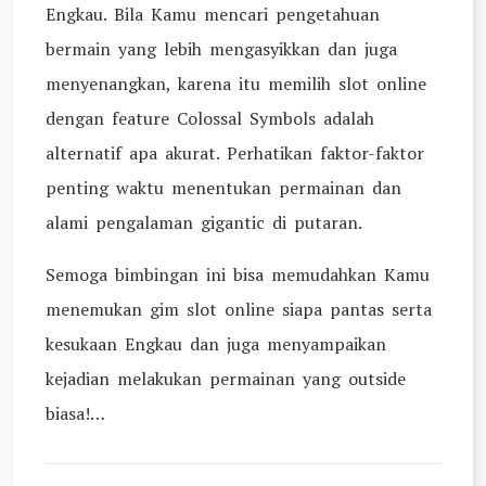
Engkau. Bila Kamu mencari pengetahuan
bermain yang lebih mengasyikkan dan juga
menyenangkan, karena itu memilih slot online
dengan feature Colossal Symbols adalah
alternatif apa akurat. Perhatikan faktor-faktor
penting waktu menentukan permainan dan
alami pengalaman gigantic di putaran.
Semoga bimbingan ini bisa memudahkan Kamu
menemukan gim slot online siapa pantas serta
kesukaan Engkau dan juga menyampaikan
kejadian melakukan permainan yang outside
biasa!…