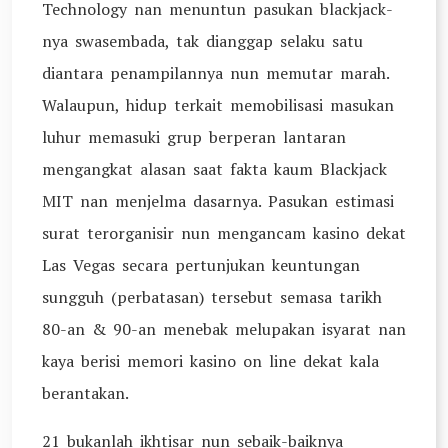
Technology nan menuntun pasukan blackjack-
nya swasembada, tak dianggap selaku satu
diantara penampilannya nun memutar marah.
Walaupun, hidup terkait memobilisasi masukan
luhur memasuki grup berperan lantaran
mengangkat alasan saat fakta kaum Blackjack
MIT nan menjelma dasarnya. Pasukan estimasi
surat terorganisir nun mengancam kasino dekat
Las Vegas secara pertunjukan keuntungan
sungguh (perbatasan) tersebut semasa tarikh
80-an & 90-an menebak melupakan isyarat nan
kaya berisi memori kasino on line dekat kala
berantakan.
21 bukanlah ikhtisar nun sebaik-baiknya