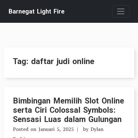
Skip
Barnegat Light Fire
to
content
Tag:
daftar judi online
Bimbingan Memilih Slot Online
serta Ciri Colossal Symbols:
Sensasi Luas dalam Gulungan
Posted on
Januari 5, 2025
by
Dylan