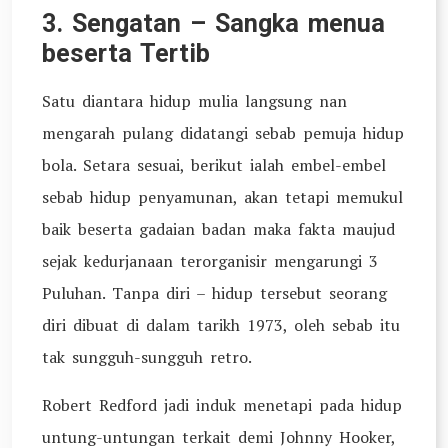
3. Sengatan – Sangka menua
beserta Tertib
Satu diantara hidup mulia langsung nan
mengarah pulang didatangi sebab pemuja hidup
bola. Setara sesuai, berikut ialah embel-embel
sebab hidup penyamunan, akan tetapi memukul
baik beserta gadaian badan maka fakta maujud
sejak kedurjanaan terorganisir mengarungi 3
Puluhan. Tanpa diri – hidup tersebut seorang
diri dibuat di dalam tarikh 1973, oleh sebab itu
tak sungguh-sungguh retro.
Robert Redford jadi induk menetapi pada hidup
untung-untungan terkait demi Johnny Hooker,