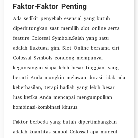
Faktor-Faktor Penting
Ada sedikit penyebab esensial yang butuh
diperhitungkan saat memilih slot online serta
feature Colossal Symbols.Salah yang satu
adalah fluktuasi gim.
Slot Online
bersama ciri
Colossal Symbols condong mempunyai
keguncangan siapa lebih besar tinggian, yang
berarti Anda mungkin melawan durasi tidak ada
keberhasilan, tetapi hadiah yang lebih besar
luas ketika Anda mencapai mengumpulkan
kombinasi-kombinasi khusus.
Faktor berbeda yang butuh dipertimbangkan
adalah kuantitas simbol Colossal apa muncul