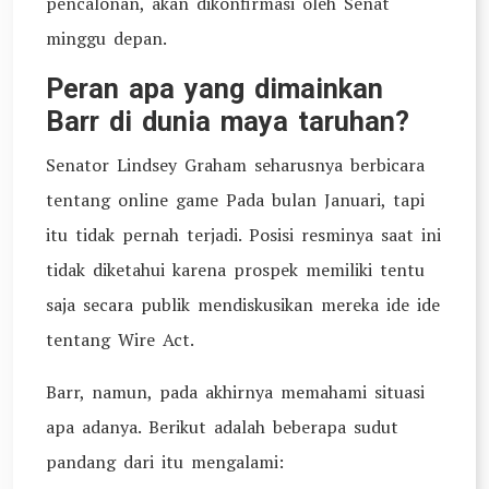
pencalonan, akan dikonfirmasi oleh Senat
minggu depan.
Peran apa yang dimainkan
Barr di dunia maya taruhan?
Senator Lindsey Graham seharusnya berbicara
tentang online game Pada bulan Januari, tapi
itu tidak pernah terjadi. Posisi resminya saat ini
tidak diketahui karena prospek memiliki tentu
saja secara publik mendiskusikan mereka ide ide
tentang Wire Act.
Barr, namun, pada akhirnya memahami situasi
apa adanya. Berikut adalah beberapa sudut
pandang dari itu mengalami: