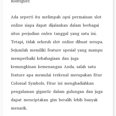
Rodriguez
Ada seperti itu melimpah opsi permainan slot
online siapa dapat dijalankan dalam berbagai
situs perjudian onlen tanggal yang satu ini.
Tetapi, tidak seluruh slot online dibuat serupa.
Sejumlah memiliki feature spesial yang mampu
memperbaiki kebahagiaan dan juga
kemungkinan kemenangan Anda. salah satu
feature apa memulai terkenal merupakan fitur
Colossal Symbols. Fitur ini menghadiahkan
pengalaman gigantic dalam gulungan dan juga
dapat menciptakan gim beralih lebih banyak
menarik.