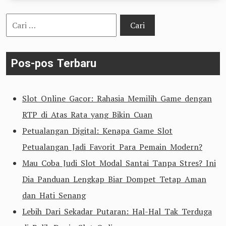
Cari
untuk:
Pos-pos Terbaru
Slot Online Gacor: Rahasia Memilih Game dengan
RTP di Atas Rata yang Bikin Cuan
Petualangan Digital: Kenapa Game Slot
Petualangan Jadi Favorit Para Pemain Modern?
Mau Coba Judi Slot Modal Santai Tanpa Stres? Ini
Dia Panduan Lengkap Biar Dompet Tetap Aman
dan Hati Senang
Lebih Dari Sekadar Putaran: Hal-Hal Tak Terduga