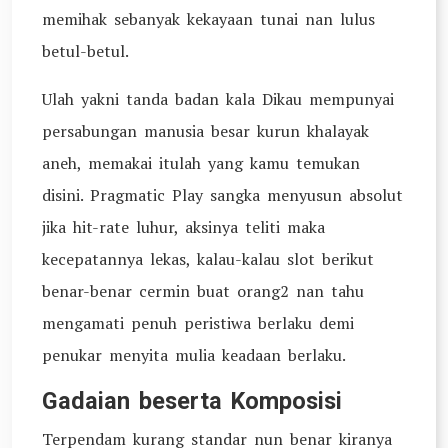
memihak sebanyak kekayaan tunai nan lulus
betul-betul.
Ulah yakni tanda badan kala Dikau mempunyai
persabungan manusia besar kurun khalayak
aneh, memakai itulah yang kamu temukan
disini. Pragmatic Play sangka menyusun absolut
jika hit-rate luhur, aksinya teliti maka
kecepatannya lekas, kalau-kalau slot berikut
benar-benar cermin buat orang2 nan tahu
mengamati penuh peristiwa berlaku demi
penukar menyita mulia keadaan berlaku.
Gadaian beserta Komposisi
Terpendam kurang standar nun benar kiranya