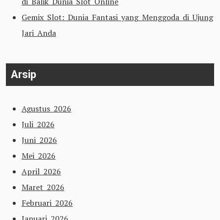
di Balik Dunia Slot Online
Gemix Slot: Dunia Fantasi yang Menggoda di Ujung
Jari Anda
Arsip
Agustus 2026
Juli 2026
Juni 2026
Mei 2026
April 2026
Maret 2026
Februari 2026
Januari 2026