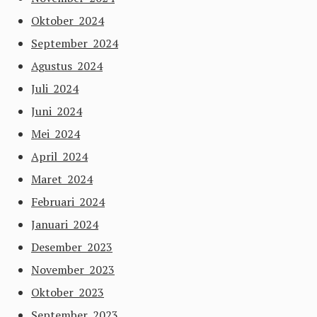
Oktober 2024
September 2024
Agustus 2024
Juli 2024
Juni 2024
Mei 2024
April 2024
Maret 2024
Februari 2024
Januari 2024
Desember 2023
November 2023
Oktober 2023
September 2023