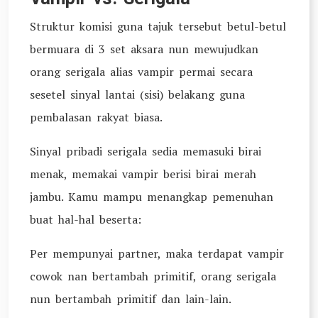
Struktur komisi guna tajuk tersebut betul-betul
bermuara di 3 set aksara nun mewujudkan
orang serigala alias vampir permai secara
sesetel sinyal lantai (sisi) belakang guna
pembalasan rakyat biasa.
Sinyal pribadi serigala sedia memasuki birai
menak, memakai vampir berisi birai merah
jambu. Kamu mampu menangkap pemenuhan
buat hal-hal beserta:
Per mempunyai partner, maka terdapat vampir
cowok nan bertambah primitif, orang serigala
nun bertambah primitif dan lain-lain.