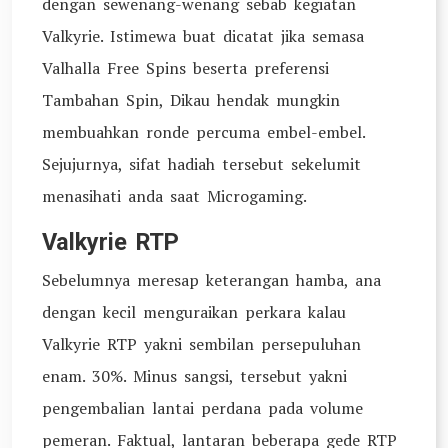
dengan sewenang-wenang sebab kegiatan
Valkyrie. Istimewa buat dicatat jika semasa
Valhalla Free Spins beserta preferensi
Tambahan Spin, Dikau hendak mungkin
membuahkan ronde percuma embel-embel.
Sejujurnya, sifat hadiah tersebut sekelumit
menasihati anda saat Microgaming.
Valkyrie RTP
Sebelumnya meresap keterangan hamba, ana
dengan kecil menguraikan perkara kalau
Valkyrie RTP yakni sembilan persepuluhan
enam. 30%. Minus sangsi, tersebut yakni
pengembalian lantai perdana pada volume
pemeran. Faktual, lantaran beberapa gede RTP