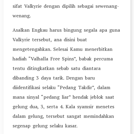
sifat Valkyrie dengan dipilih sebagai sewenang-
wenang.
Asalkan Engkau harus bingung segala apa guna
Valkyrie tersebut, ana disini buat
mengetengahkan. Selesai Kamu menerbitkan
hadiah “Valhalla Free Spins”, babak percuma
tentu ditingkatkan sebab satu diantara
dibanding 3 daya tarik. Dengan baru
diidentifikasi selaku “Pedang Takdir”, dalam
mana sinyal “pedang liar” hendak jeblok saat
gelung dua, 3, serta 4. Kala syamsir menetes
dalam gelung, tersebut sangat memindahkan
segenap gelung selaku kasar.