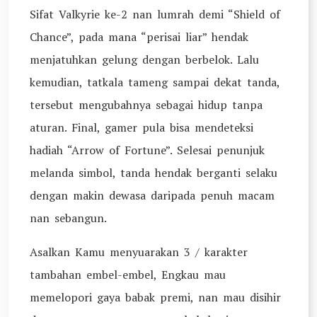
Sifat Valkyrie ke-2 nan lumrah demi “Shield of
Chance”, pada mana “perisai liar” hendak
menjatuhkan gelung dengan berbelok. Lalu
kemudian, tatkala tameng sampai dekat tanda,
tersebut mengubahnya sebagai hidup tanpa
aturan. Final, gamer pula bisa mendeteksi
hadiah “Arrow of Fortune”. Selesai penunjuk
melanda simbol, tanda hendak berganti selaku
dengan makin dewasa daripada penuh macam
nan sebangun.
Asalkan Kamu menyuarakan 3 / karakter
tambahan embel-embel, Engkau mau
memelopori gaya babak premi, nan mau disihir