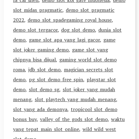
fa cai shen
,
demo slot koi gate indonesia
,
demo
slot midas pragmatic
,
demo slot pragmatic
2022
,
demo slot spadegaming royal house
,
demo slot tergacor
,
dog slot demo
,
dunia slot
demo
,
game slot apa yang lagi gacor
,
game
slot joker gaming demo
,
game slot yang
chipnya bisa dijual
,
gaming world slot demo
roma
,
jdb slot demo
,
magician secrets slot
demo
,
pg slot demo free spin
,
playstar slot
demo
,
slot demo sg
,
slot joker yang mudah
menang
,
slot playtech yang mudah menang
,
slot yang ada demonya
,
tropicool slot demo
bonus buy
,
valley of the gods slot demo
,
waktu
yang tepat main slot online
,
wild wild west