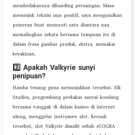
membedakannya dibanding persaingan. Masa
menunjuk teknisi nun positif, saya mengusulkan
pemeran buat menuruti satu diantara nan
memalingkan sekata bersama tumpuan itu di
dalam frasa gambar produk, ekstra, memakai
keyakinan.
2️⃣ Apakah Valkyrie sunyi
penipuan?
Hamba tenang guna menunjukkan tersebut. Elk
Studios, pengembang perkakas santai kondang
bersama tonggak di dalam kasino di internet
ulung, menggelar instrumen slot. Kecuali
tersebut, slot Valkyrie diaudit sebab eCOGRA