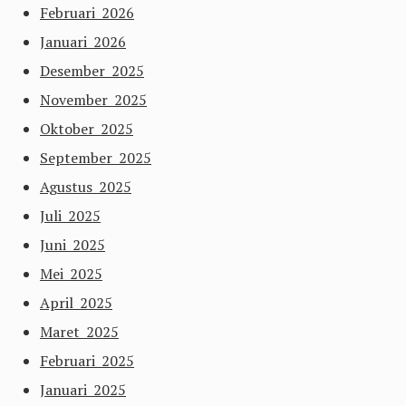
Februari 2026
Januari 2026
Desember 2025
November 2025
Oktober 2025
September 2025
Agustus 2025
Juli 2025
Juni 2025
Mei 2025
April 2025
Maret 2025
Februari 2025
Januari 2025