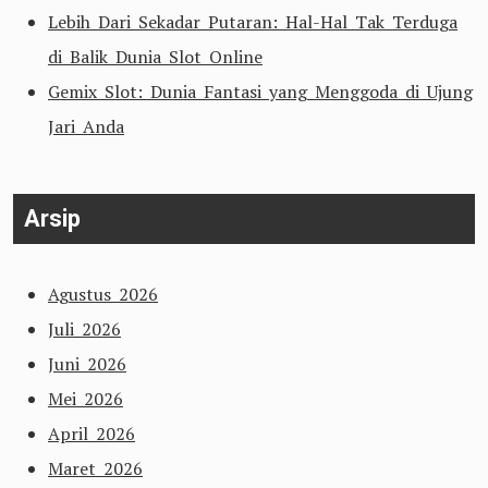
Lebih Dari Sekadar Putaran: Hal-Hal Tak Terduga
di Balik Dunia Slot Online
Gemix Slot: Dunia Fantasi yang Menggoda di Ujung
Jari Anda
Arsip
Agustus 2026
Juli 2026
Juni 2026
Mei 2026
April 2026
Maret 2026