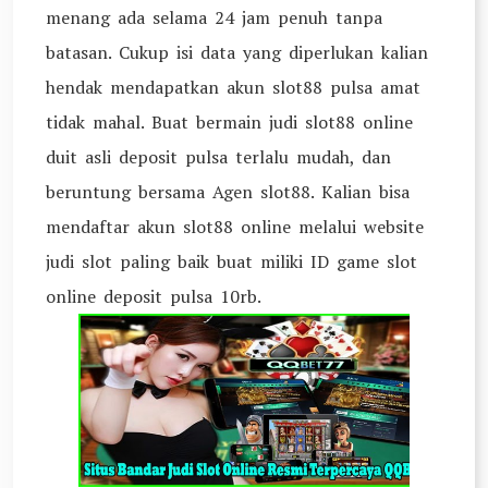
menang ada selama 24 jam penuh tanpa
batasan. Cukup isi data yang diperlukan kalian
hendak mendapatkan akun slot88 pulsa amat
tidak mahal. Buat bermain judi slot88 online
duit asli deposit pulsa terlalu mudah, dan
beruntung bersama Agen slot88. Kalian bisa
mendaftar akun slot88 online melalui website
judi slot paling baik buat miliki ID game slot
online deposit pulsa 10rb.