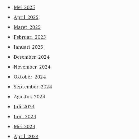
Mei 2025
April 2025
Maret 2025
Februari 2025
Januari 2025
Desember 2024
November 2024
Oktober 2024
September 2024
Agustus 2024
Juli 2024
Juni 2024
Mei 2024
April 2024