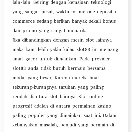
lain-lain. Seiring dengan kemajuan teknologi
yang sangat pesat, waktu ini metode deposit e-
commerce sedang berikan banyak sekali bonus
dan promo yang sangat menarik.
Jika dibandingkan dengan mesin slot lainnya
maka kami lebih yakin kalau slot88 ini memang
amat gacor untuk dimainkan. Pada provider
slot88 anda tidak butuh bermain bersama
modal yang besar, Karena mereka buat
sekurang-kurangnya taruhan yang paling
rendah diantara slot lainnya. Slot online
progresif adalah di antara permainan kasino
paling populer yang dimainkan saat ini. Dalam
kebanyakan masalah, penjudi yang bermain di