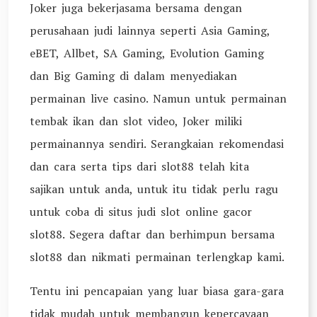
Joker juga bekerjasama bersama dengan
perusahaan judi lainnya seperti Asia Gaming,
eBET, Allbet, SA Gaming, Evolution Gaming
dan Big Gaming di dalam menyediakan
permainan live casino. Namun untuk permainan
tembak ikan dan slot video, Joker miliki
permainannya sendiri. Serangkaian rekomendasi
dan cara serta tips dari slot88 telah kita
sajikan untuk anda, untuk itu tidak perlu ragu
untuk coba di situs judi slot online gacor
slot88. Segera daftar dan berhimpun bersama
slot88 dan nikmati permainan terlengkap kami.
Tentu ini pencapaian yang luar biasa gara-gara
tidak mudah untuk membangun kepercayaan