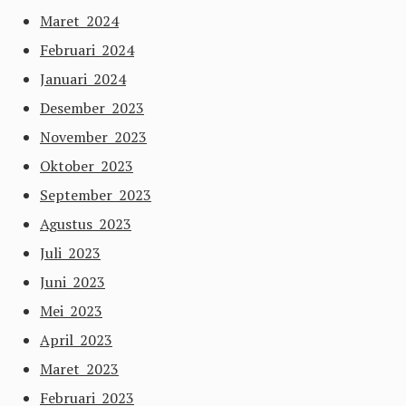
Maret 2024
Februari 2024
Januari 2024
Desember 2023
November 2023
Oktober 2023
September 2023
Agustus 2023
Juli 2023
Juni 2023
Mei 2023
April 2023
Maret 2023
Februari 2023