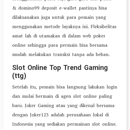
& domino99 deposit e-wallet pastinya bisa
dilaksanakan juga untuk para pemain yang
menggunakan metode layaknya ini. Fleksibelitas
amat lah di utamakan di dalam web poker
online sehingga para permain bisa bersama
mudah melakukan transksi tanpa ada beban.
Slot Online Top Trend Gaming
(ttg)
Setelah itu, pemain bisa langsung lakukan login
dan mulai bermain di agen slot online paling
baru. Joker Gaming atau yang dikenal bersama
dengan Joker123 adalah perusahaan lokal di
Indonesia yang sediakan permainan slot online.