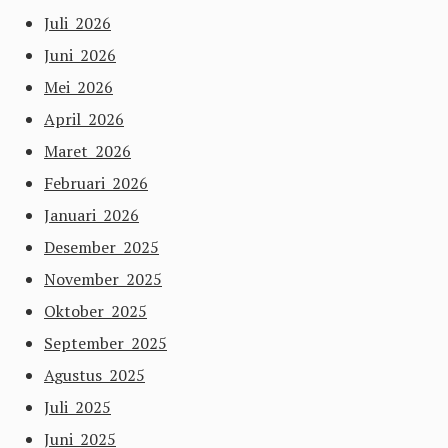
Juli 2026
Juni 2026
Mei 2026
April 2026
Maret 2026
Februari 2026
Januari 2026
Desember 2025
November 2025
Oktober 2025
September 2025
Agustus 2025
Juli 2025
Juni 2025