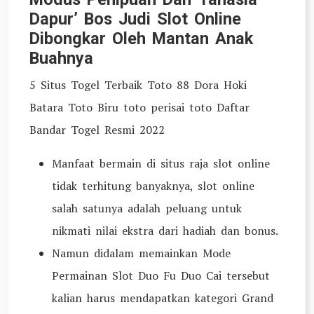
Dapur’ Bos Judi Slot Online
Dibongkar Oleh Mantan Anak
Buahnya
5 Situs Togel Terbaik Toto 88 Dora Hoki
Batara Toto Biru toto perisai toto Daftar
Bandar Togel Resmi 2022
Manfaat bermain di situs raja slot online
tidak terhitung banyaknya, slot online
salah satunya adalah peluang untuk
nikmati nilai ekstra dari hadiah dan bonus.
Namun didalam memainkan Mode
Permainan Slot Duo Fu Duo Cai tersebut
kalian harus mendapatkan kategori Grand