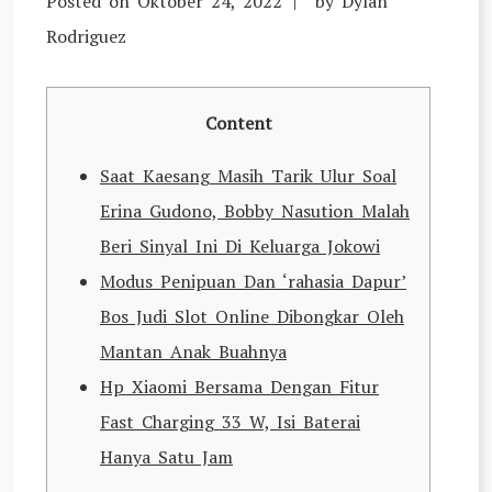
Posted on
Oktober 24, 2022
by
Dylan
Rodriguez
Content
Saat Kaesang Masih Tarik Ulur Soal
Erina Gudono, Bobby Nasution Malah
Beri Sinyal Ini Di Keluarga Jokowi
Modus Penipuan Dan ‘rahasia Dapur’
Bos Judi Slot Online Dibongkar Oleh
Mantan Anak Buahnya
Hp Xiaomi Bersama Dengan Fitur
Fast Charging 33 W, Isi Baterai
Hanya Satu Jam