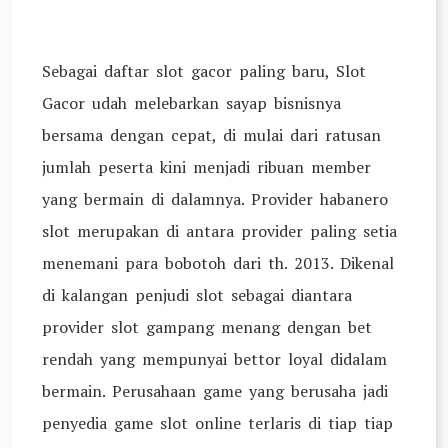
Sebagai daftar slot gacor paling baru, Slot
Gacor udah melebarkan sayap bisnisnya
bersama dengan cepat, di mulai dari ratusan
jumlah peserta kini menjadi ribuan member
yang bermain di dalamnya. Provider habanero
slot merupakan di antara provider paling setia
menemani para bobotoh dari th. 2013. Dikenal
di kalangan penjudi slot sebagai diantara
provider slot gampang menang dengan bet
rendah yang mempunyai bettor loyal didalam
bermain. Perusahaan game yang berusaha jadi
penyedia game slot online terlaris di tiap tiap