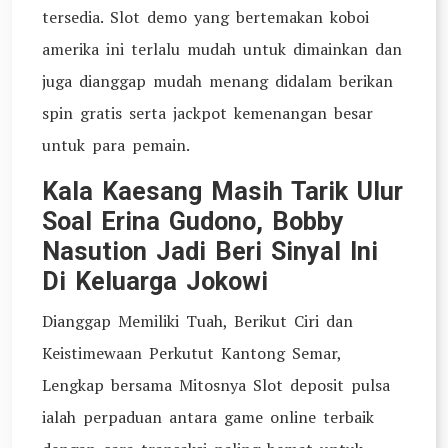
tersedia. Slot demo yang bertemakan koboi
amerika ini terlalu mudah untuk dimainkan dan
juga dianggap mudah menang didalam berikan
spin gratis serta jackpot kemenangan besar
untuk para pemain.
Kala Kaesang Masih Tarik Ulur
Soal Erina Gudono, Bobby
Nasution Jadi Beri Sinyal Ini
Di Keluarga Jokowi
Dianggap Memiliki Tuah, Berikut Ciri dan
Keistimewaan Perkutut Kantong Semar,
Lengkap bersama Mitosnya Slot deposit pulsa
ialah perpaduan antara game online terbaik