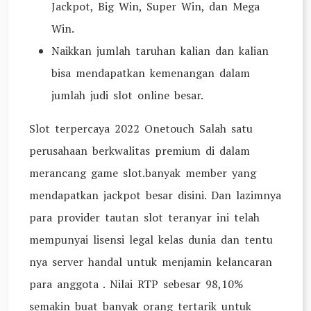
Jackpot, Big Win, Super Win, dan Mega
Win.
Naikkan jumlah taruhan kalian dan kalian
bisa mendapatkan kemenangan dalam
jumlah judi slot online besar.
Slot terpercaya 2022 Onetouch Salah satu
perusahaan berkwalitas premium di dalam
merancang game slot.banyak member yang
mendapatkan jackpot besar disini. Dan lazimnya
para provider tautan slot teranyar ini telah
mempunyai lisensi legal kelas dunia dan tentu
nya server handal untuk menjamin kelancaran
para anggota . Nilai RTP sebesar 98,10%
semakin buat banyak orang tertarik untuk